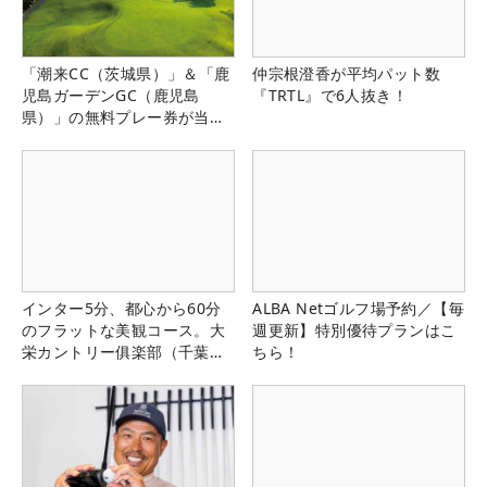
「潮来CC（茨城県）」＆「鹿
仲宗根澄香が平均パット数
児島ガーデンGC（鹿児島
『TRTL』で6人抜き！
県）」の無料プレー券が当た
る！！
インター5分、都心から60分
ALBA Netゴルフ場予約／【毎
のフラットな美観コース。大
週更新】特別優待プランはこ
栄カントリー俱楽部（千葉
ちら！
県）