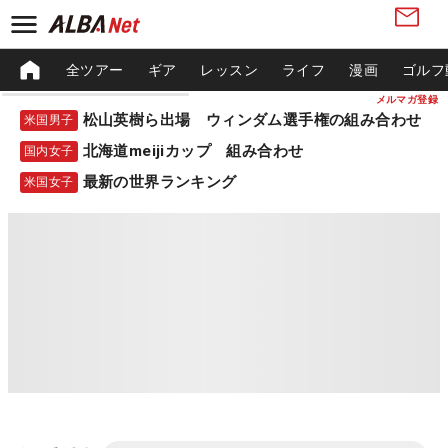
全ツアー
ギア
レッスン
ライフ
漫画
ゴルフ
メルマガ登録
松山英樹ら出場 ウィンダム選手権の組み合わせ
米国男子
北海道meijiカップ 組み合わせ
国内女子
最新の世界ランキング
米国女子