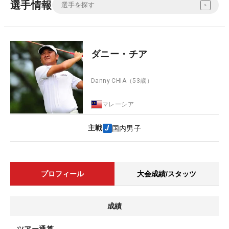
選手情報
ダニー・チア
Danny CHIA
（53歳）
マレーシア
主戦
国内男子
プロフィール
大会成績/スタッツ
成績