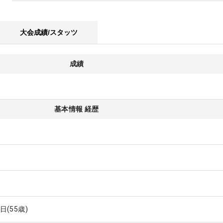
大会成績/スタッツ
成績
基本情報 経歴
0日
(55歳)