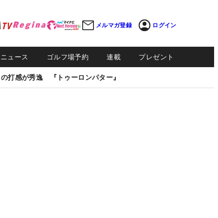
メルマガ登録
ログイン
Sニュース
ゴルフ場予約
連載
プレゼント
しの打感が秀逸 『トゥーロンパター』