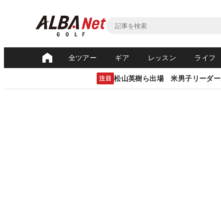
全ツアー
ギア
レッスン
ライフ
松山英樹ら出場 米男子リーダー
注目