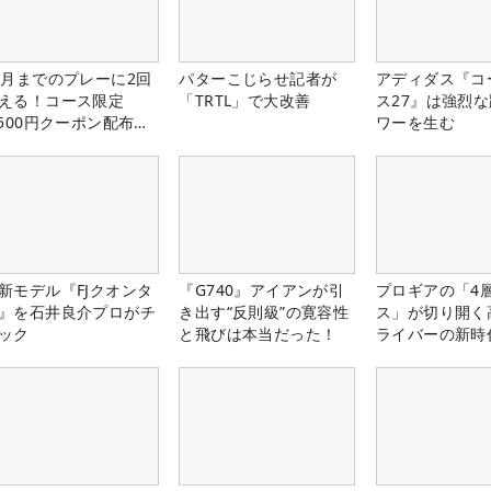
1月までのプレーに2回
パターこじらせ記者が
アディダス『コ
える！コース限定
「TRTL」で大改善
ス27』は強烈
,500円クーポン配布
ワーを生む
！
新モデル『FJクオンタ
『G740』アイアンが引
プロギアの「4
』を石井良介プロがチ
き出す“反則級”の寛容性
ス」が切り開く
ック
と飛びは本当だった！
ライバーの新時