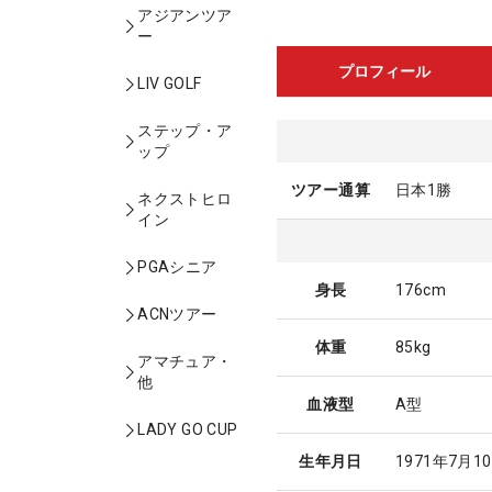
アジアンツア
ー
プロフィール
LIV GOLF
ステップ・ア
ップ
ツアー通算
日本1勝
ネクストヒロ
イン
PGAシニア
身長
176cm
ACNツアー
体重
85kg
アマチュア・
他
血液型
A型
LADY GO CUP
生年月日
1971年7月1