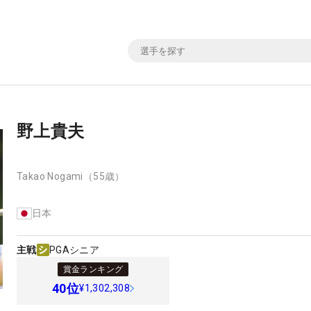
野上貴夫
Takao Nogami
（55歳）
日本
主戦
PGAシニア
賞金ランキング
40
位
¥1,302,308