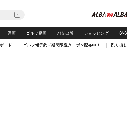
漫画
ゴルフ動画
雑誌出版
ショッピング
SN
ボード
ゴルフ場予約／期間限定クーポン配布中！
削り出