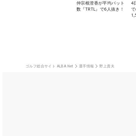
仲宗根澄香が平均パット
4
数『TRTL』で6人抜き！
で
1
中
ゴルフ総合サイト ALBA Net
選手情報
野上貴夫