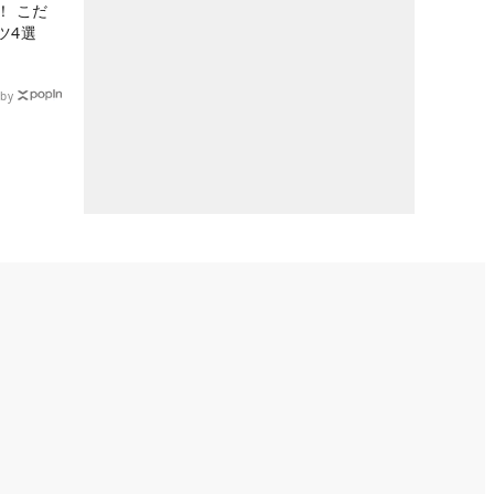
！ こだ
ツ4選
by