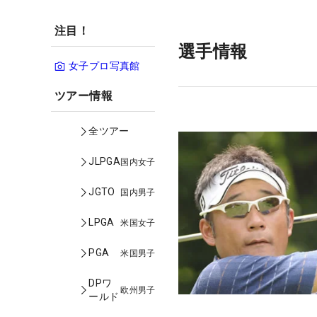
注目！
選手情報
女子プロ写真館
ツアー情報
全ツアー
JLPGA
国内女子
JGTO
国内男子
LPGA
米国女子
PGA
米国男子
DPワ
欧州男子
ールド