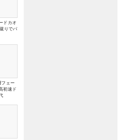
ードカオ
な蹴りでパ
層フェー
高初速ド
代