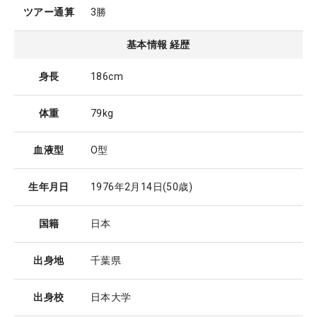
ツアー通算
3勝
基本情報 経歴
身長
186cm
体重
79kg
血液型
O型
生年月日
1976年2月14日
(50歳)
国籍
日本
出身地
千葉県
出身校
日本大学