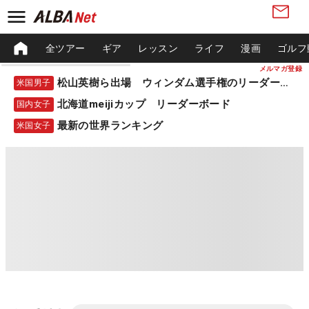
全ツアー
ギア
レッスン
ライフ
漫画
ゴルフ
メルマガ登録
松山英樹ら出場 ウィンダム選手権のリーダーボード
米国男子
北海道meijiカップ リーダーボード
国内女子
最新の世界ランキング
米国女子