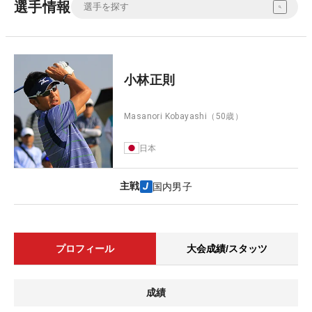
選手情報
小林正則
Masanori Kobayashi
（50歳）
日本
主戦
国内男子
プロフィール
大会成績/スタッツ
成績