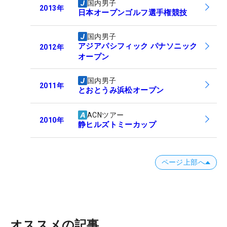
国内男子
2013
年
日本オープンゴルフ選手権競技
国内男子
アジアパシフィック パナソニック
2012
年
オープン
国内男子
2011
年
とおとうみ浜松オープン
ACNツアー
2010
年
静ヒルズトミーカップ
ページ上部へ
オススメの記事