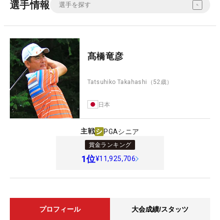
選手情報
髙橋竜彦
Tatsuhiko Takahashi
（52歳）
日本
主戦
PGAシニア
賞金ランキング
1
位
¥11,925,706
プロフィール
大会成績/スタッツ