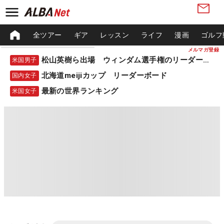
全ツアー
ギア
レッスン
ライフ
漫画
ゴルフ
メルマガ登録
松山英樹ら出場 ウィンダム選手権のリーダーボード
米国男子
北海道meijiカップ リーダーボード
国内女子
最新の世界ランキング
米国女子