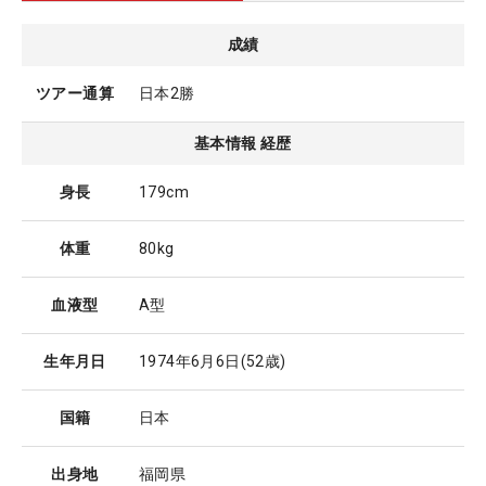
成績
ツアー通算
日本2勝
基本情報 経歴
身長
179cm
体重
80kg
血液型
A型
生年月日
1974年6月6日
(52歳)
国籍
日本
出身地
福岡県