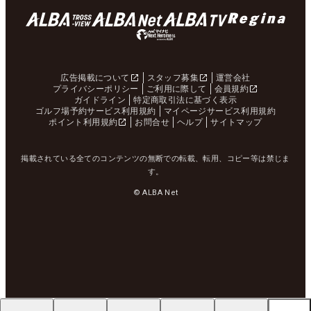
広告掲載について
スタッフ募集
運営会社
プライバシーポリシー
ご利用に際して
会員規約
ガイドライン
特定商取引法に基づく表示
ゴルフ場予約サービス利用規約
マイページサービス利用規約
ポイント利用規約
お問合せ
ヘルプ
サイトマップ
掲載されている全てのコンテンツの無断での転載、転用、コピー等は禁じま
す。
© ALBA Net