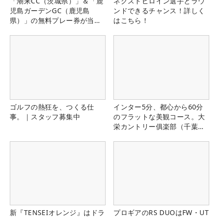
「潮来CC（茨城県）」＆「鹿
ネクストヒロイン選手とラウ
児島ガーデンGC（鹿児島
ンドできるチャンス！詳しく
県）」の無料プレー券が当た
はこちら！
る！！
ゴルフの熱狂を、つくる仕
インター5分、都心から60分
事。｜スタッフ募集中
のフラットな美観コース。大
栄カントリー俱楽部（千葉
県）
新『TENSEIオレンジ』はドラ
プロギアのRS DUOはFW・UT