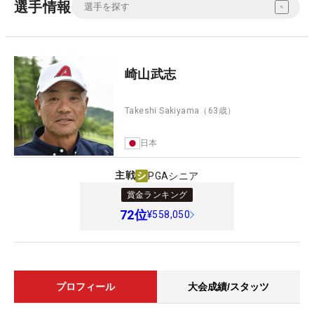
選手情報
崎山武志
Takeshi Sakiyama
（63歳）
日本
主戦
PGAシニア
賞金ランキング
72
位
¥558,050
プロフィール
大会成績/スタッツ