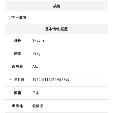
成績
ツアー通算
基本情報 経歴
身長
176cm
体重
78kg
血液型
A型
生年月日
1962年11月22日
(63歳)
国籍
日本
出身地
愛媛県