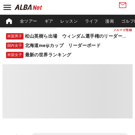
全ツアー
ギア
レッスン
ライフ
漫画
ゴルフ
メルマガ登録
松山英樹ら出場 ウィンダム選手権のリーダーボード
米国男子
北海道meijiカップ リーダーボード
国内女子
最新の世界ランキング
米国女子