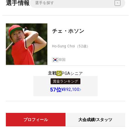
選手情報
チェ・ホソン
Ho-Sung Choi
（52歳）
韓国
主戦
PGAシニア
賞金ランキング
57
位
¥892,100
プロフィール
大会成績/スタッツ