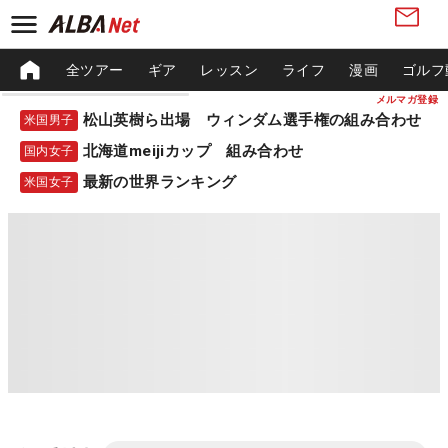
全ツアー
ギア
レッスン
ライフ
漫画
ゴルフ
メルマガ登録
松山英樹ら出場 ウィンダム選手権の組み合わせ
米国男子
北海道meijiカップ 組み合わせ
国内女子
最新の世界ランキング
米国女子