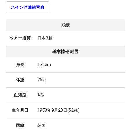
スイング連続写真
成績
ツアー通算
日本3勝
基本情報 経歴
身長
172cm
体重
76kg
血液型
A型
生年月日
1973年9月23日
(52歳)
国籍
韓国