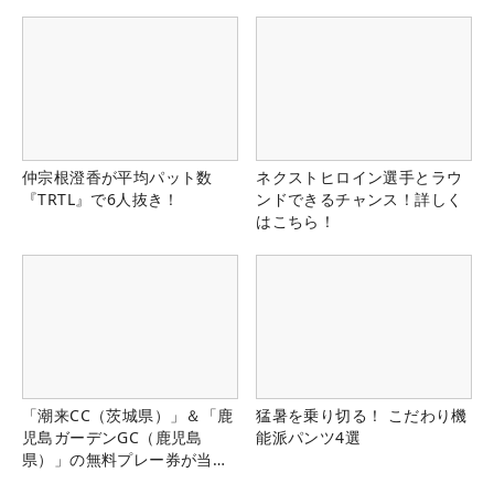
仲宗根澄香が平均パット数
ネクストヒロイン選手とラウ
『TRTL』で6人抜き！
ンドできるチャンス！詳しく
はこちら！
「潮来CC（茨城県）」＆「鹿
猛暑を乗り切る！ こだわり機
児島ガーデンGC（鹿児島
能派パンツ4選
県）」の無料プレー券が当た
る！！