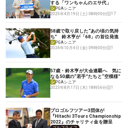
する「ワンちゃんのエサ代」
PGAシニア
17
2025年4月19日 (土) 08時00分
58歳で取り戻した“あの頃の気持
ち” 鈴木亨が「68」の首位発進
PGAシニア
1
2024年10月4日 (金) 09時00分
57歳・鈴木亨が大会連覇へ 気に
なる50歳の“若手”たちと“空模様”
PGAシニア
1
2023年8月17日 (木) 18時56分
プロゴルフツアー3団体が
『Hitachi 3Tours Championship
2022』のチャリティ金を贈呈
ゴルフライフ