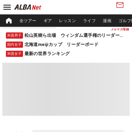
全ツアー
ギア
レッスン
ライフ
漫画
ゴルフ
メルマガ登録
松山英樹ら出場 ウィンダム選手権のリーダーボード
米国男子
北海道meijiカップ リーダーボード
国内女子
最新の世界ランキング
米国女子