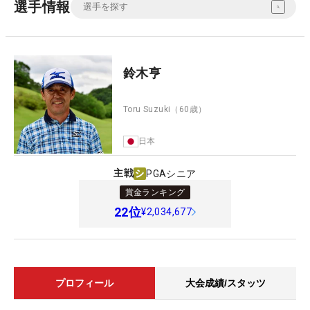
選手情報
鈴木亨
Toru Suzuki
（60歳）
日本
主戦
PGAシニア
賞金ランキング
22
位
¥2,034,677
プロフィール
大会成績/スタッツ