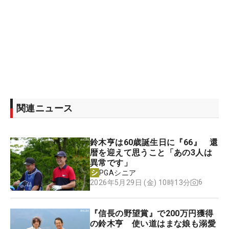
関連ニュース
鈴木亨は60歳誕生日に『66』 還
暦を迎えて思うこと「あの3人は
異常です」
PGAシニア
6
2026年5月29日 (金) 10時13分
『信長の野望賞』で200万円獲得
の鈴木亨 使い道はまな娘も溺愛