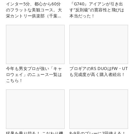
インター5分、都心から60分
『G740』アイアンが引き出
のフラットな美観コース。大
す“反則級”の寛容性と飛びは
栄カントリー俱楽部（千葉
本当だった！
県）
今年も男女プロが強い「キャ
プロギアのRS DUOはFW・UT
ロウェイ」のニュース一覧は
も完成度が高く購入者続出！
こちら！
猛暑を乗り切る！ こだわり機
8-9月のプレーに2回使える！