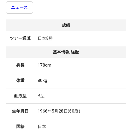
ニュース
成績
ツアー通算
日本8勝
基本情報 経歴
身長
178cm
体重
80kg
血液型
B型
生年月日
1966年5月28日
(60歳)
国籍
日本