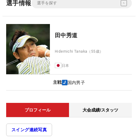
選手情報
田中秀道
Hidemichi Tanaka
（55歳）
日本
主戦
国内男子
プロフィール
大会成績/スタッツ
スイング連続写真