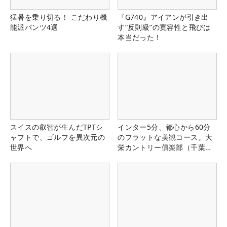
猛暑を乗り切る！ こだわり機
『G740』アイアンが引き出
能派パンツ4選
す“反則級”の寛容性と飛びは
本当だった！
スイスの叡智が生んだTPTシ
インター5分、都心から60分
ャフトで、ゴルフを異次元の
のフラットな美観コース。大
世界へ
栄カントリー俱楽部（千葉
県）