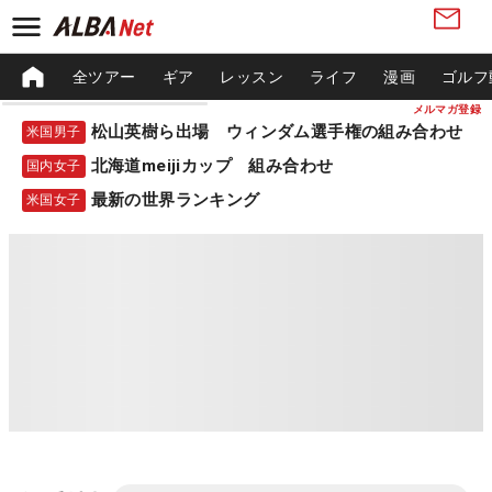
全ツアー
ギア
レッスン
ライフ
漫画
ゴルフ
メルマガ登録
松山英樹ら出場 ウィンダム選手権の組み合わせ
米国男子
北海道meijiカップ 組み合わせ
国内女子
最新の世界ランキング
米国女子