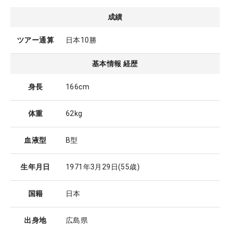
成績
ツアー通算
日本10勝
基本情報 経歴
身長
166cm
体重
62kg
血液型
B型
生年月日
1971年3月29日
(55歳)
国籍
日本
出身地
広島県