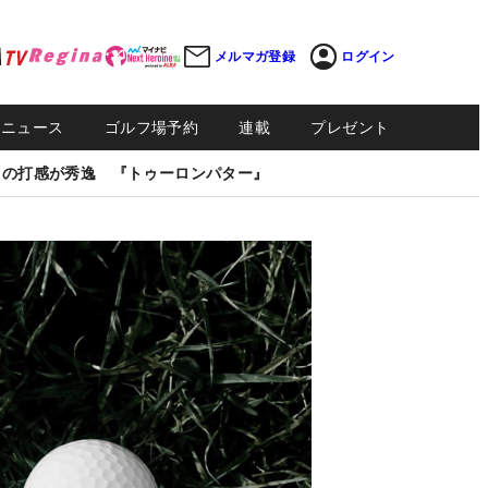
メルマガ登録
ログイン
Sニュース
ゴルフ場予約
連載
プレゼント
しの打感が秀逸 『トゥーロンパター』