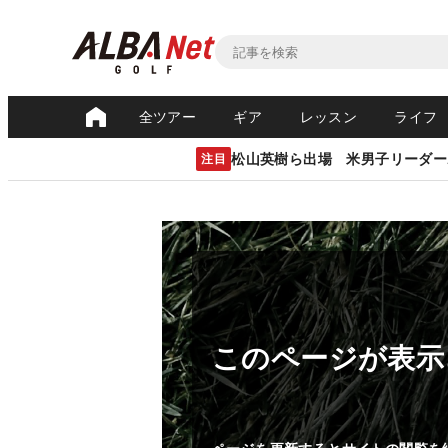
全ツアー
ギア
レッスン
ライフ
松山英樹ら出場 米男子リーダー
注目
このページが表示