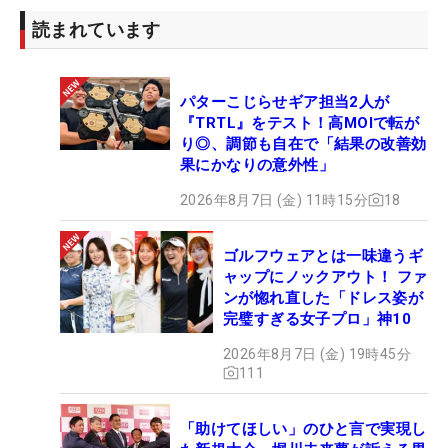
読まれています
パターこじらせギア担当2人が
『TRTL』をテスト！高MOIで転が
り◎、調節も自在で「結果の改善効
果にかなりの意外性」
2026年8月7日 (金) 11時15分
18
ゴルフウェアとは一味違うギ
ャップにノックアウト！ ファ
ンが惚れ直した「ドレス姿が
完璧すぎる女子プロ」神10
2026年8月7日 (金) 19時45分
111
「助けてほしい」のひと言で実現し