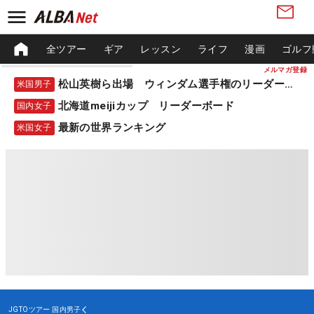
全ツアー
ギア
レッスン
ライフ
漫画
ゴルフ
メルマガ登録
松山英樹ら出場 ウィンダム選手権のリーダーボード
米国男子
北海道meijiカップ リーダーボード
国内女子
最新の世界ランキング
米国女子
JGTOツアー
国内男子