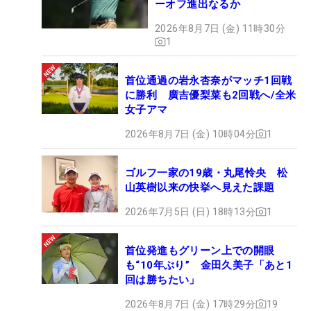
ーオフ進出なるか
2026年8月7日 (金) 11時30分
1
首位通過の岩永杏奈がマッチ1回戦
に勝利 廣吉優梨菜も2回戦へ/全米
女子アマ
2026年8月7日 (金) 10時04分
1
ゴルフ一家の19歳・丸尾怜央 松
山英樹以来の快挙へ見えた課題
2026年7月5日 (日) 18時13分
1
首位発進もグリーン上での開眼
も“10年ぶり” 金田久美子「あと1
回は勝ちたい」
2026年8月7日 (金) 17時29分
19