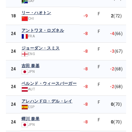
SAF
リー・ハオトン
F
-9
2
18
(72)
CHI
アントワヌ・ロズネル
F
-8
-4
24
(66)
FRA
ジョーダン・スミス
F
-8
-3
24
(67)
ENG
吉田 泰基
F
-8
-2
24
(68)
JPN
ベルンド・ウィースバーガー
F
-8
-2
24
(68)
AUT
アレハンドロ・デル・レイ
F
-8
0
24
(70)
ESP
蟬川 泰果
F
-8
0
24
(70)
JPN