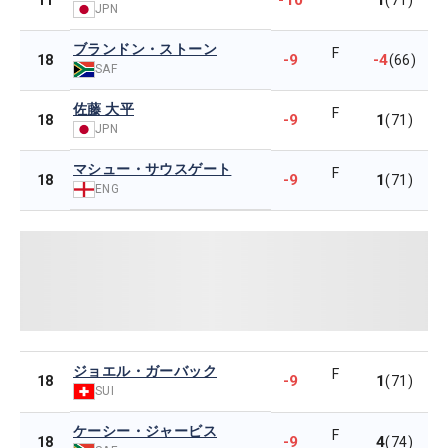
-10
1
11
(71)
JPN
ブランドン・ストーン
F
-9
-4
18
(66)
SAF
佐藤 大平
F
-9
1
18
(71)
JPN
マシュー・サウスゲート
F
-9
1
18
(71)
ENG
ジョエル・ガーバック
F
-9
1
18
(71)
SUI
ケーシー・ジャービス
F
-9
4
18
(74)