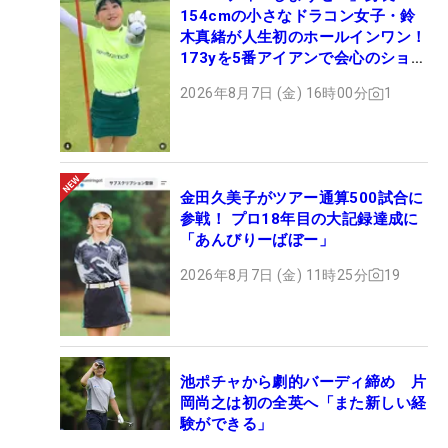
154cmの小さなドラコン女子・鈴
木真緒が人生初のホールインワン！
173yを5番アイアンで会心のショッ
ト
2026年8月7日 (金) 16時00分
1
金田久美子がツアー通算500試合に
参戦！ プロ18年目の大記録達成に
「あんびりーばぼー」
2026年8月7日 (金) 11時25分
19
池ポチャから劇的バーディ締め 片
岡尚之は初の全英へ「また新しい経
験ができる」