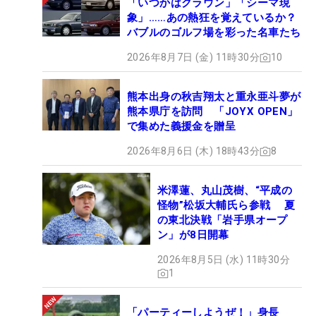
「いつかはクラウン」「シーマ現
象」……あの熱狂を覚えているか？
バブルのゴルフ場を彩った名車たち
2026年8月7日 (金) 11時30分
10
熊本出身の秋吉翔太と重永亜斗夢が
熊本県庁を訪問 「JOYX OPEN」
で集めた義援金を贈呈
2026年8月6日 (木) 18時43分
8
米澤蓮、丸山茂樹、“平成の
怪物”松坂大輔氏ら参戦 夏
の東北決戦「岩手県オープ
ン」が8日開幕
2026年8月5日 (水) 11時30分
1
「パーティーしようぜ！」身長