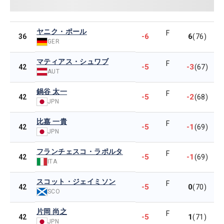
ヤニク・ポール
F
-6
6
36
(76)
GER
マティアス・シュワブ
F
-5
-3
42
(67)
AUT
鍋谷 太一
F
-5
-2
42
(68)
JPN
比嘉 一貴
F
-5
-1
42
(69)
JPN
フランチェスコ・ラポルタ
F
-5
-1
42
(69)
ITA
スコット・ジェイミソン
F
-5
0
42
(70)
SCO
片岡 尚之
F
-5
1
42
(71)
JPN