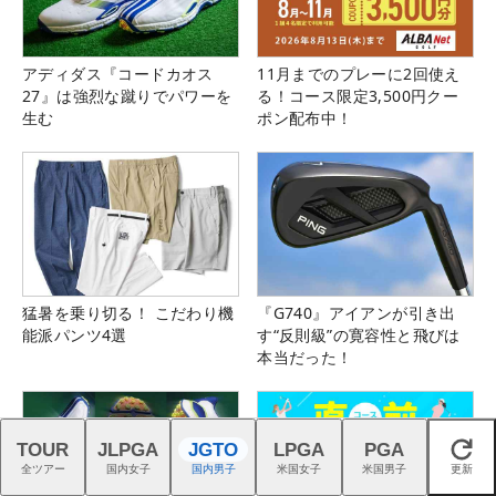
アディダス『コードカオス
11月までのプレーに2回使え
27』は強烈な蹴りでパワーを
る！コース限定3,500円クー
生む
ポン配布中！
猛暑を乗り切る！ こだわり機
『G740』アイアンが引き出
能派パンツ4選
す“反則級”の寛容性と飛びは
本当だった！
TOUR
JLPGA
JGTO
LPGA
PGA
閉じる
全ツアー
国内女子
国内男子
米国女子
米国男子
更新