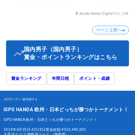
© Kyodo News Digital Co., Ltd.
ページ上部へ
国内男子
（国内男子）
賞金・ポイントランキングはこちら
賞金ランキング
年間日程
ポイント・成績
JGTOツアー
国内男子
ISPS HANDA 欧州・日本どっちが勝つかトーナメント！
ISPS HANDA 欧州・日本どっちが勝つかトーナメント！
2024年4月25日-4月28日
賞金総額
¥320,490,000
太平洋クラブ 御殿場コース （静岡県）