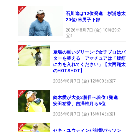
石川遼は12位発進 杉浦悠太
20位/米男子下部
2026年8月7日 (金) 10時29分
1
夏場の重いグリーンで女子プロはパ
ターを替える アマチュアは「腹筋
に力を入れてください」【大西翔太
のHOTSHOT】
2026年8月7日 (金) 12時00分
7
鈴木愛が大会2勝目へ首位T発進
安田祐香、吉澤柚月ら5位
2026年8月7日 (金) 16時14分
1
セキ・ユウティンが前髪パッツン