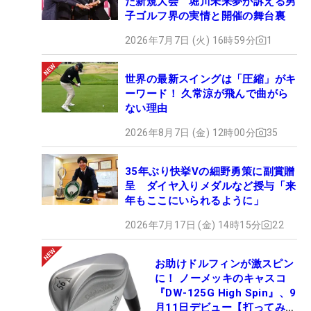
た新規大会 堀川未来夢が訴える男
子ゴルフ界の実情と開催の舞台裏
2026年7月7日 (火) 16時59分
1
世界の最新スイングは「圧縮」がキ
ーワード！ 久常涼が飛んで曲がら
ない理由
2026年8月7日 (金) 12時00分
35
35年ぶり快挙Vの細野勇策に副賞贈
呈 ダイヤ入りメダルなど授与「来
年もここにいられるように」
2026年7月17日 (金) 14時15分
22
お助けドルフィンが激スピン
に！ ノーメッキのキャスコ
『DW-125G High Spin』、9
月11日デビュー【打ってみ