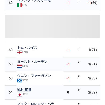
ロレンゾ・スカリーゼ
F
-1
-1
60
(69)
ITA
トム・ルイス
F
-1
1
60
(71)
ENG
ヨースト・ルーテン
F
-1
1
60
(71)
NED
ウエン・ファーガソン
F
-1
3
60
(73)
SCO
池村 寛世
F
0
2
64
(72)
JPN
マイク・ロレンソ・ベラ
F