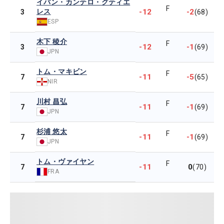
イバン・カンテロ・グティエ
F
レス
-12
-2
3
(68)
ESP
木下 稜介
F
-12
-1
3
(69)
JPN
トム・マキビン
F
-11
-5
7
(65)
NIR
川村 昌弘
F
-11
-1
7
(69)
JPN
杉浦 悠太
F
-11
-1
7
(69)
JPN
トム・ヴァイヤン
F
-11
0
7
(70)
FRA