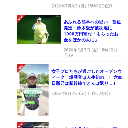
2026年7月6日 (月) 15時02分
9
あふれる熊本への思い 首位
発進・鈴木愛が被災地に
1000万円寄付「もらったお
金をほかの人に」
2026年8月7日 (金) 18時10分
19
女子プロたちが過ごしたオープンウ
ィーク 堀琴音は人生初の…！ 六車
日那乃は新幹線でとんぼ返り…！
2026年8月7日 (金) 11時57分
1