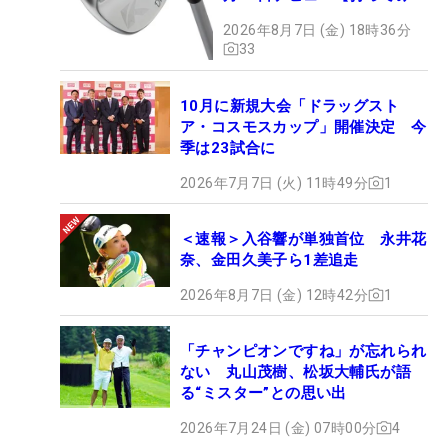
た】
2026年8月7日 (金) 18時36分
33
10月に新規大会「ドラッグスト
ア・コスモスカップ」開催決定 今
季は23試合に
2026年7月7日 (火) 11時49分
1
＜速報＞入谷響が単独首位 永井花
奈、金田久美子ら1差追走
2026年8月7日 (金) 12時42分
1
「チャンピオンですね」が忘れられ
ない 丸山茂樹、松坂大輔氏が語
る“ミスター”との思い出
2026年7月24日 (金) 07時00分
4