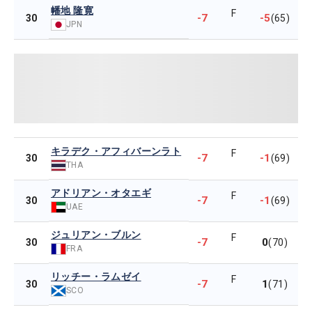
幡地 隆寛
F
-7
-5
30
(65)
JPN
キラデク・アフィバーンラト
F
-7
-1
30
(69)
THA
アドリアン・オタエギ
F
-7
-1
30
(69)
UAE
ジュリアン・ブルン
F
-7
0
30
(70)
FRA
リッチー・ラムゼイ
F
-7
1
30
(71)
SCO