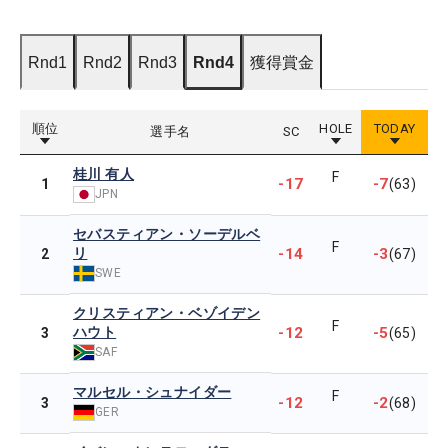
Rnd1
Rnd2
Rnd3
Rnd4
獲得賞金
順位
HOLE
TODAY
選手名
SC
桂川 有人
F
-17
-7
1
(63)
JPN
セバスティアン・ソーデルベ
F
リ
-14
-3
2
(67)
SWE
クリスティアン・ベゾイデン
F
ハウト
-12
-5
3
(65)
SAF
マルセル・シュナイダー
F
-12
-2
3
(68)
GER