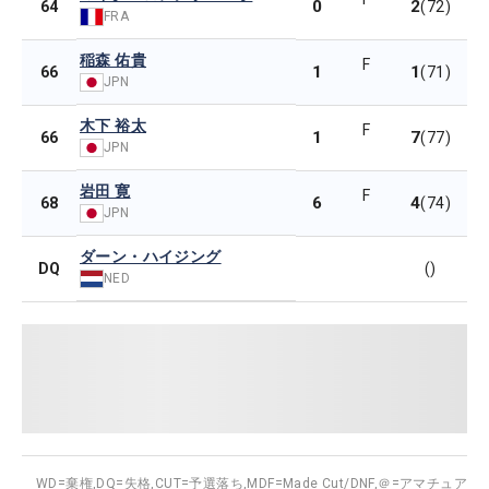
0
2
64
(72)
FRA
稲森 佑貴
F
1
1
66
(71)
JPN
木下 裕太
F
1
7
66
(77)
JPN
岩田 寛
F
6
4
68
(74)
JPN
ダーン・ハイジング
DQ
()
NED
WD=棄権,
DQ=失格,
CUT=予選落ち,
MDF=Made Cut/DNF,
＠=アマチュア