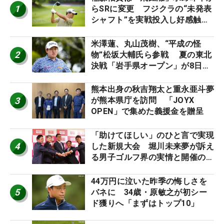
1
らSRに変更 フジクラの“未発表
シャフト”を実戦投入し好感触
「つかまえにいける」【男子ツア
ーのヒトネタ！】
米澤蓮、丸山茂樹、“平成の怪
2
物”松坂大輔氏ら参戦 夏の東北
決戦「岩手県オープン」が8日開
幕
熊本出身の秋吉翔太と重永亜斗夢
3
が熊本県庁を訪問 「JOYX
OPEN」で集めた義援金を贈呈
「助けてほしい」のひと言で実現
4
した新規大会 堀川未来夢が訴え
る男子ゴルフ界の実情と開催の舞
台裏
44万円に泣いた昨季の悔しさを
5
バネに 34歳・原敏之が初シー
ド獲りへ「まずはトップ10」