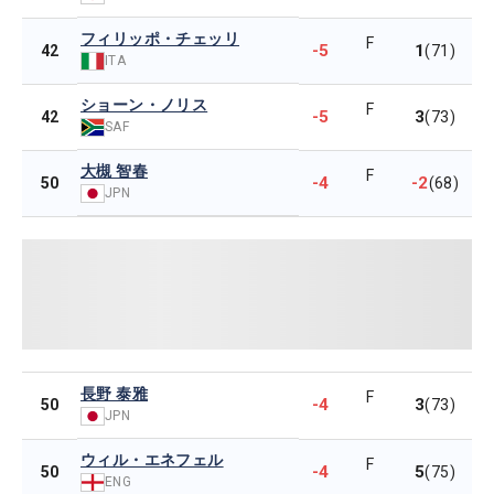
フィリッポ・チェッリ
F
-5
1
42
(71)
ITA
ショーン・ノリス
F
-5
3
42
(73)
SAF
大槻 智春
F
-4
-2
50
(68)
JPN
長野 泰雅
F
-4
3
50
(73)
JPN
ウィル・エネフェル
F
-4
5
50
(75)
ENG