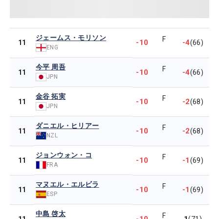
ジェームス・モリソン
F
-10
-4
11
(66)
ENG
今平 周吾
F
-10
-4
11
(66)
JPN
金谷 拓実
F
-10
-2
11
(68)
JPN
ダニエル・ヒリアー
F
-10
-2
11
(68)
NZL
ジョンウォン・コ
F
-10
-1
11
(69)
FRA
マヌエル・エルビラ
F
-10
-1
11
(69)
ESP
中島 啓太
F