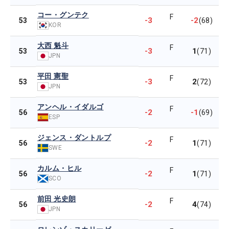
コー・グンテク
F
-3
-2
53
(68)
KOR
大西 魁斗
F
-3
1
53
(71)
JPN
平田 憲聖
F
-3
2
53
(72)
JPN
アンヘル・イダルゴ
F
-2
-1
56
(69)
ESP
ジェンス・ダントルプ
F
-2
1
56
(71)
SWE
カルム・ヒル
F
-2
1
56
(71)
SCO
前田 光史朗
F
-2
4
56
(74)
JPN