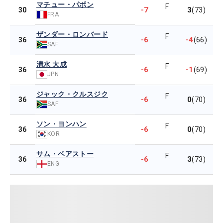
マチュー・パボン
F
-7
3
30
(73)
FRA
ザンダー・ロンバード
F
-6
-4
36
(66)
SAF
清水 大成
F
-6
-1
36
(69)
JPN
ジャック・クルスジク
F
-6
0
36
(70)
SAF
ソン・ヨンハン
F
-6
0
36
(70)
KOR
サム・ベアストー
F
-6
3
36
(73)
ENG