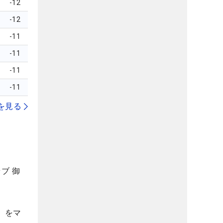
-12
-12
-11
-11
-11
-11
を見る
ブ 御
」をマ