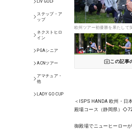
LIV GOLF
ステップ・ア
ップ
欧州ツアー初優勝を果たして
ネクストヒロ
イン
PGAシニア
この記事
ACNツアー
アマチュア・
他
LADY GO CUP
＜ISPS HANDA 欧
殿場コース（静岡県）◇72
御殿場でニューヒーローが