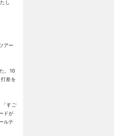
果たし
ツアー
た。10
3打差を
。「すご
ードが
ールテ