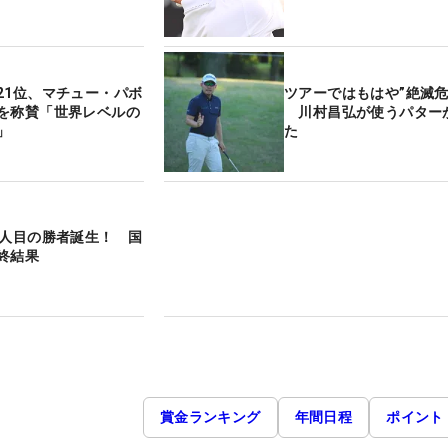
21位、マチュー・パボ
ツアーではもはや”絶滅危
を称賛「世界レベルの
川村昌弘が使うパター
」
た
5人目の勝者誕生！ 国
終結果
賞金ランキング
年間日程
ポイント