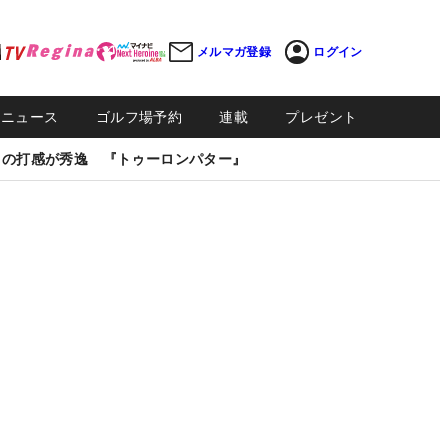
メルマガ登録
ログイン
Sニュース
ゴルフ場予約
連載
プレゼント
しの打感が秀逸 『トゥーロンパター』