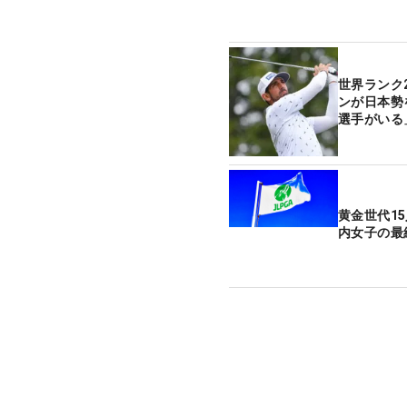
世界ランク
ンが日本勢
選手がいる
黄金世代1
内女子の最