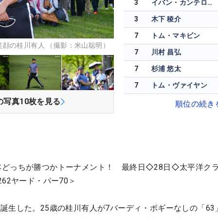
3
イバン・カンテロ・グティエレス
3
木下 稜介
7
トム・マキビン
笑顔の桂川有人 （撮影：米山聡明）
7
川村 昌弘
7
杉浦 悠太
7
トム・ヴァイヤン
の写真
10
枚を見る
順位の続き
州・日本どっちが勝つかトーナメント！ 最終日◇28日◇太平洋クラ
62ヤード・パー70＞
誕生した。25歳の桂川有人が7バーディ・ボギーなしの「63