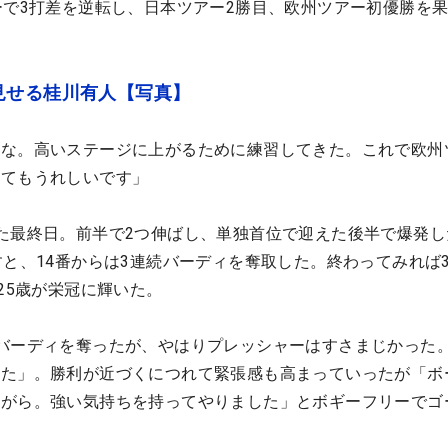
ーで3打差を逆転し、日本ツアー2勝目、欧州ツアー初優勝を
見せる桂川有人【写真】
かな。高いステージに上がるために練習してきた。これで欧州
とてもうれしいです」
た最終日。前半で2つ伸ばし、単独首位で迎えた後半で爆発し
すと、14番からは3連続バーディを奪取した。終わってみれば
25歳が栄冠に輝いた。
バーディを奪ったが、やはりプレッシャーはすさまじかった
いた」。勝利が近づくにつれて緊張感も高まっていったが「ボ
ながら。強い気持ちを持ってやりました」とボギーフリーでゴ