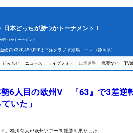
 欧州・日本どっちが勝つかトーナメント！
っちが勝つかトーナメント！
金総額
¥320,490,000
太平洋クラブ 御殿場コース （静岡県）
組み合せ
ニュース
ライブフォト
出場選手
概要など
TV
勢6人目の欧州V 『63』で3差逆
っていた」
ンド。桂川有人が欧州ツアー初優勝を果たした。