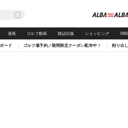
漫画
ゴルフ動画
雑誌出版
ショッピング
SN
ボード
ゴルフ場予約／期間限定クーポン配布中！
削り出