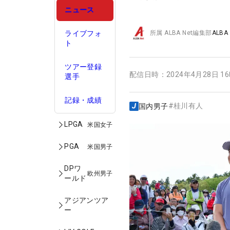
ニュース
ライブフォ
所属
ALBA Net編集部
ALBA
ト
ツアー登録
配信日時：
2024年4月28日 1
選手
記録・成績
#
桂川有人
国内男子
LPGA
米国女子
PGA
米国男子
DPワ
欧州男子
ールド
アジアンツア
ー