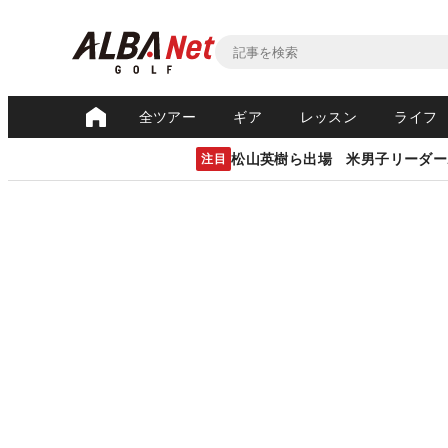
全ツアー
ギア
レッスン
ライフ
松山英樹ら出場 米男子リーダー
注目