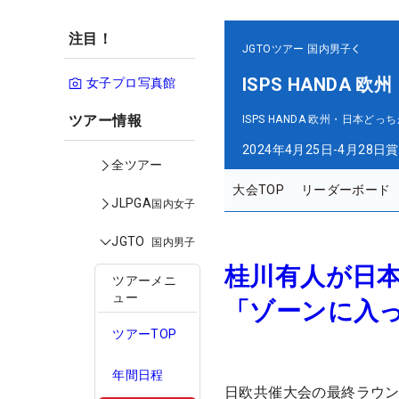
注目！
JGTOツアー
国内男子
ISPS HANDA
女子プロ写真館
ツアー情報
ISPS HANDA 欧州・日本ど
2024年4月25日-4月28日
賞
全ツアー
大会TOP
リーダーボード
JLPGA
国内女子
JGTO
国内男子
桂川有人が日本
ツアーメニ
ュー
「ゾーンに入
ツアーTOP
年間日程
日欧共催大会の最終ラウ