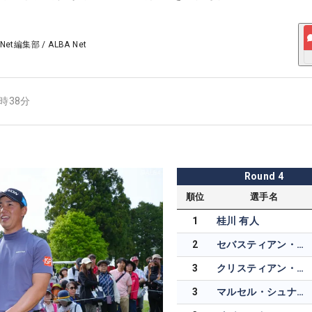
 Net編集部
/
ALBA Net
6時38分
Round
4
順位
選手名
1
桂川 有人
2
セバスティアン・ソーデルベリ
3
クリスティアン・ベゾイデンハウト
3
マルセル・シュナイダー