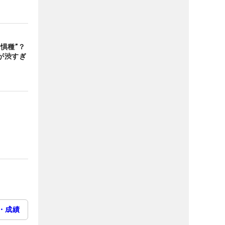
惧種”？
が渋すぎ
・成績