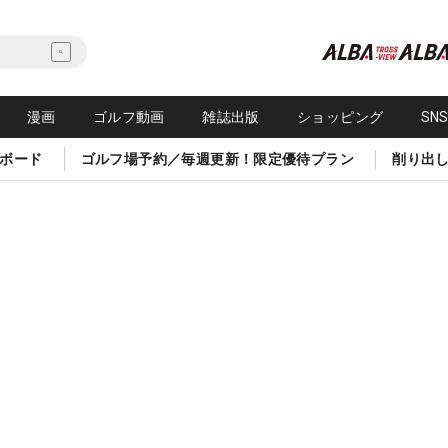
漫画
ゴルフ動画
雑誌出版
ショッピング
SN
ボード
ゴルフ場予約／毎週更新！限定優待プラン
削り出