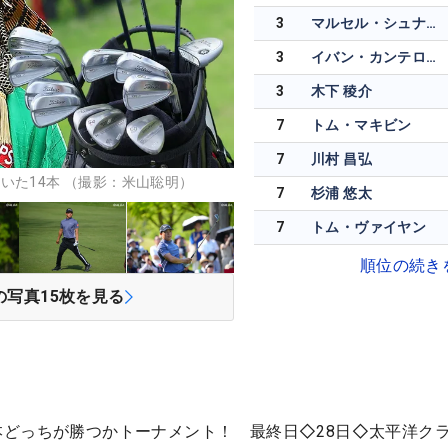
3
マルセル・シュナイダー
3
イバン・カンテロ・グティエレス
3
木下 稜介
7
トム・マキビン
7
川村 昌弘
いた14本 （撮影：米山聡明）
7
杉浦 悠太
7
トム・ヴァイヤン
順位の続き
の写真
15
枚を見る
州・日本どっちが勝つかトーナメント！ 最終日◇28日◇太平洋クラ