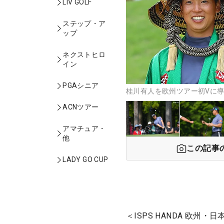
LIV GOLF
ステップ・ア
ップ
ネクストヒロ
イン
PGAシニア
桂川有人を欧州ツアー初Vに導
ACNツアー
アマチュア・
他
この記事
LADY GO CUP
＜ISPS HANDA 欧