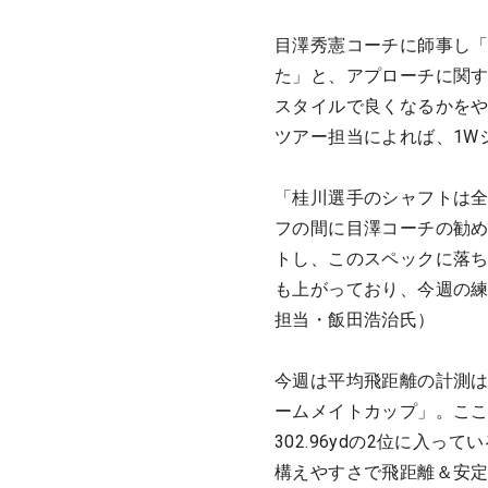
目澤秀憲コーチに師事し
た」と、アプローチに関
スタイルで良くなるかを
ツアー担当によれば、1W
「桂川選手のシャフトは全て
フの間に目澤コーチの勧め
トし、このスペックに落
も上がっており、今週の練
担当・飯田浩治氏）
今週は平均飛距離の計測
ームメイトカップ」。ここで
302.96ydの2位に入っ
構えやすさで飛距離＆安