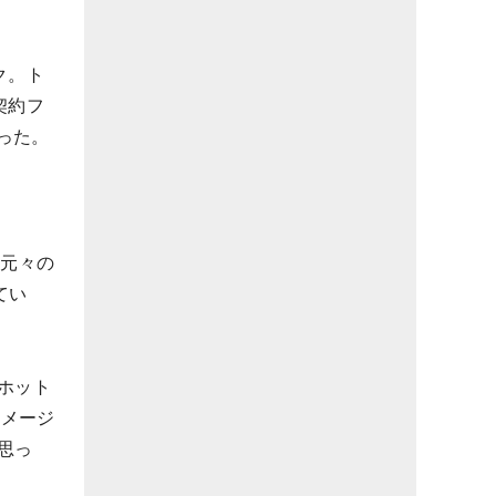
ク。ト
契約フ
った。
は元々の
てい
ホット
イメージ
思っ