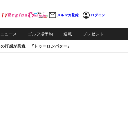
メルマガ登録
ログイン
Sニュース
ゴルフ場予約
連載
プレゼント
しの打感が秀逸 『トゥーロンパター』