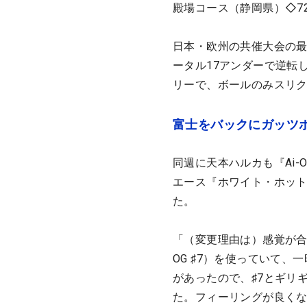
殿場コース（静岡県）◇72
日本・欧州の共催大会の最
ータル17アンダーで逆転
リーで、ボールのみスリ
富士をバックにガッツ
同週に天本ハルカも『Ai-
エース『ホワイト・ホット 
た。
「（変更理由は）感覚が合
OG ♯7）を使っていて、
があったので、♯7とギリ
た。フィーリングが良く