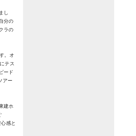
まし
自分の
クラの
です。オ
にテス
ピード
ツアー
東建ホ
ぐ
安心感と