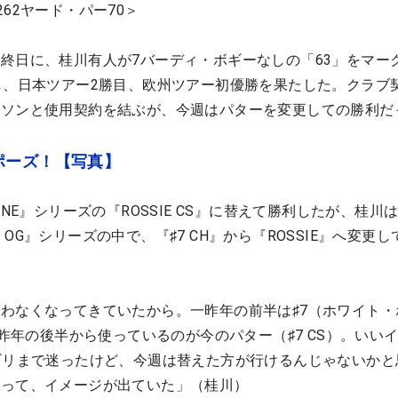
62ヤード・パー70＞
終日に、桂川有人が7バーディ・ボギーなしの「63」をマー
し、日本ツアー2勝目、欧州ツアー初優勝を果たした。クラブ
クソンと使用契約を結ぶが、今週はパターを変更しての勝利だ
ポーズ！【写真】
ONE』シリーズの『ROSSIE CS』に替えて勝利したが、桂川
OG』シリーズの中で、『♯7 CH』から『ROSSIE』へ変更し
わなくなってきていたから。一昨年の前半は♯7（ホワイト・
一昨年の後半から使っているのが今のパター（♯7 CS）。いい
ギリまで迷ったけど、今週は替えた方が行けるんじゃないかと
なって、イメージが出ていた」（桂川）