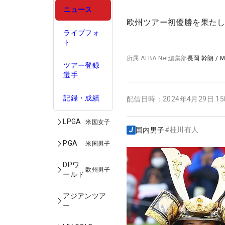
ニュース
欧州ツアー初優勝を果た
ライブフォ
ト
所属
ALBA Net編集部
長岡 幹朗
/
M
ツアー登録
選手
記録・成績
配信日時：
2024年4月29日 1
LPGA
米国女子
#
桂川有人
国内男子
PGA
米国男子
DPワ
欧州男子
ールド
アジアンツア
ー