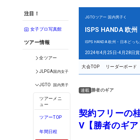
注目！
JGTOツアー
国内男子
ISPS HANDA
女子プロ写真館
ツアー情報
ISPS HANDA 欧州・日本ど
2024年4月25日-4月28日
賞
全ツアー
大会TOP
リーダーボード
JLPGA
国内女子
JGTO
国内男子
勝者のギア
連載
ツアーメニ
ュー
契約フリーの桂
ツアーTOP
V【勝者のギア
年間日程