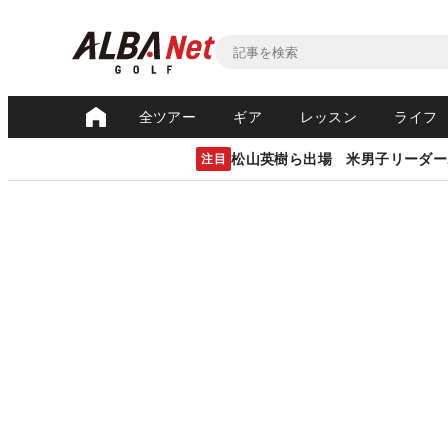
全ツアー
ギア
レッスン
ライフ
松山英樹ら出場 米男子リーダー
注目