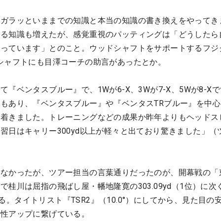
「ガラッといままでの知識と本当の知識の書き換えをやってき
する知識も増えたが、感覚重視のパッティングは「どうしたら
やっています」とのこと。ウッドシャフトをサポートするフジ
シャフトにも目澤コーチの助言があったとか。
『ベンタスブルー』で、1Wが6-X、3Wが7-X、5Wが8-X
もあり、『ベンタスブルー』や『ベンタスTRブルー』を中心
ち着きました。トレーニングなどの成果か昨年よりもヘッドス
習日はキャリー300yd以上が軽々と出ており驚きました」（
はなかったが、ツアー担当の言葉通りだったのが、開幕戦の「
桂川は屈指の飛ばし屋・幡地隆寛の303.09yd（1位）に次
ている。タイトリスト『TSR2』（10.0°）にしてから、見た目の
定性アップに繋げている。