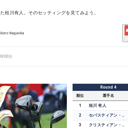
した桂川有人。そのセッティングを見てみよう。
ikoro Nagaoka
5時00分
Round
4
順位
選手名
1
桂川 有人
2
セバスティアン・ソーデルベリ
3
クリスティアン・ベゾイデンハウト