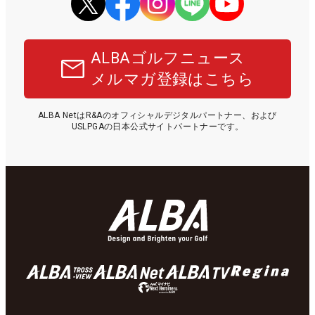
ALBAゴルフニュース
メルマガ登録はこちら
ALBA NetはR&Aのオフィシャルデジタルパートナー、および
USLPGAの日本公式サイトパートナーです。