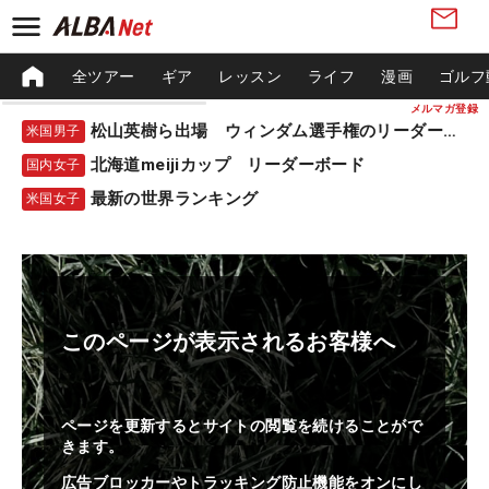
全ツアー
ギア
レッスン
ライフ
漫画
ゴルフ
メルマガ登録
松山英樹ら出場 ウィンダム選手権のリーダーボード
米国男子
北海道meijiカップ リーダーボード
国内女子
最新の世界ランキング
米国女子
このページが表示されるお客様へ
ページを更新するとサイトの閲覧を続けることがで
きます。
広告ブロッカーやトラッキング防止機能をオンにし