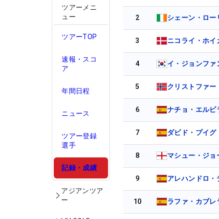
ツアーメニ
ュー
2
シェーン・ロー
ツアーTOP
3
ニコライ・ホイ
速報・スコ
4
イ・ジョンファ
ア
5
クリストファー
年間日程
6
ナチョ・エルビ
ニュース
7
ダビド・プイグ
ツアー登録
選手
8
マシュー・ジョ
記録・成績
9
アレハンドロ・
アジアンツア
ー
10
ラファ・カブレ