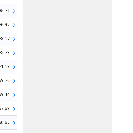
85.71
76.92
73.17
72.73
71.19
69.70
69.44
67.69
66.67