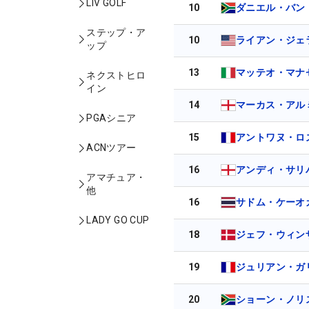
LIV GOLF
10
ダニエル・バン
ステップ・ア
10
ライアン・ジェ
ップ
13
マッテオ・マナ
ネクストヒロ
イン
14
マーカス・アル
PGAシニア
15
アントワヌ・ロ
ACNツアー
16
アンディ・サリ
アマチュア・
他
16
サドム・ケーオ
LADY GO CUP
18
ジェフ・ウィン
19
ジュリアン・ガ
20
ショーン・ノリ