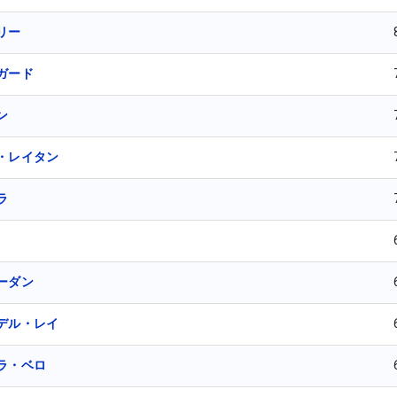
リー
ガード
ン
・レイタン
ラ
ーダン
デル・レイ
ラ・ベロ