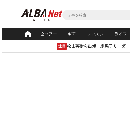
全ツアー
ギア
レッスン
ライフ
松山英樹ら出場 米男子リーダー
注目