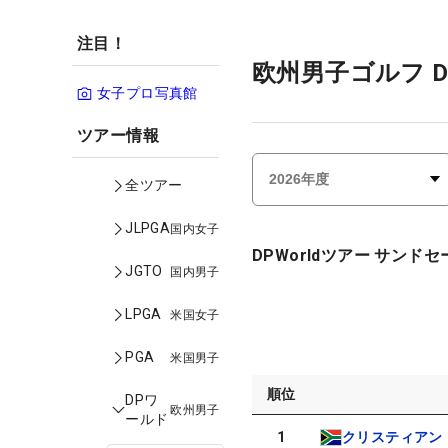
注目！
欧州男子ゴルフ 
女子プロ写真館
ツアー情報
全ツアー
JLPGA
国内女子
DPWorldツアー サンド
JGTO
国内男子
LPGA
米国女子
PGA
米国男子
順位
DPワ
欧州男子
ールド
1
クリスティアン