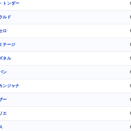
・トンダー
ラルド
セロ
ミテージ
ズネル
バン
カンジャナ
ザー
リエ
ス