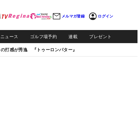
メルマガ登録
ログイン
Sニュース
ゴルフ場予約
連載
プレゼント
しの打感が秀逸 『トゥーロンパター』