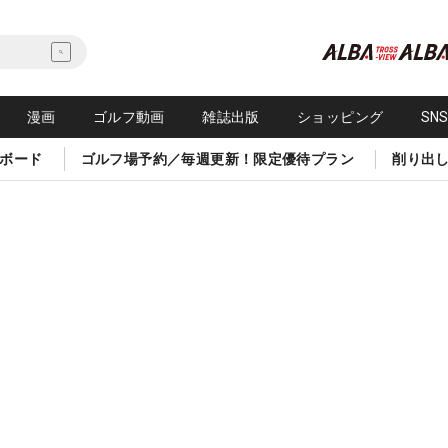
漫画
ゴルフ動画
雑誌出版
ショッピング
SN
ボード
ゴルフ場予約／毎週更新！限定優待プラン
削り出