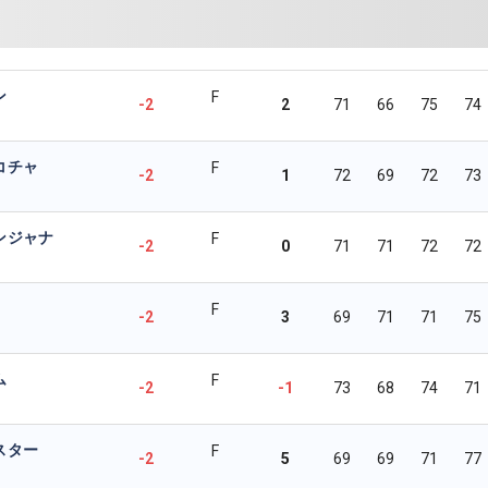
ン
F
-2
2
71
66
75
74
コチャ
F
-2
1
72
69
72
73
ンジャナ
F
-2
0
71
71
72
72
F
-2
3
69
71
71
75
ム
F
-2
-1
73
68
74
71
スター
F
-2
5
69
69
71
77