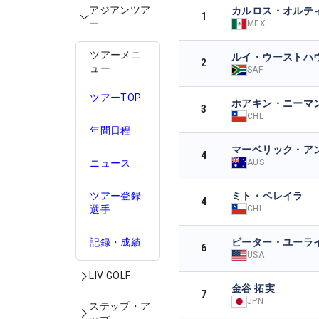
アジアンツア
カルロス・オルテ
1
ー
MEX
ツアーメニ
ルイ・ウーストハ
2
ュー
SAF
ツアーTOP
ホアキン・ニーマ
3
CHL
年間日程
マーベリック・ア
4
AUS
ニュース
ミト・ペレイラ
ツアー登録
4
CHL
選手
ピーター・ユーラ
記録・成績
6
USA
LIV GOLF
金谷 拓実
7
JPN
ステップ・ア