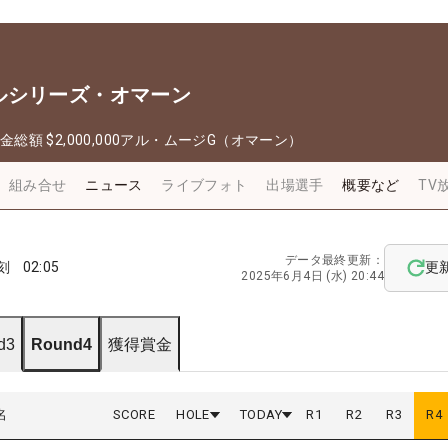
ルシリーズ・オマーン
金総額
$2,000,000
アル・ムージG（オマーン）
組み合せ
ニュース
ライブフォト
出場選手
概要など
TV
データ最終更新：
刻
02:05
更
2025年6月4日 (水) 20:44
d3
Round4
獲得賞金
名
SCORE
HOLE
TODAY
R
1
R
2
R
3
R
4