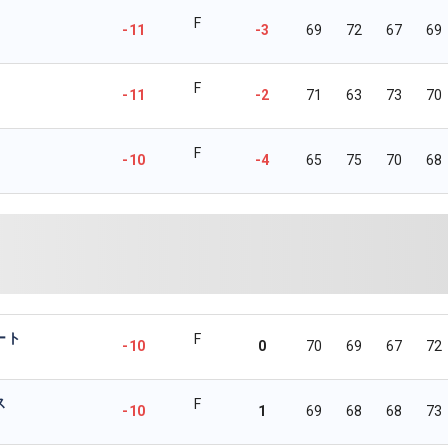
F
-11
-3
69
72
67
69
F
-11
-2
71
63
73
70
F
-10
-4
65
75
70
68
ート
F
-10
0
70
69
67
72
ス
F
-10
1
69
68
68
73