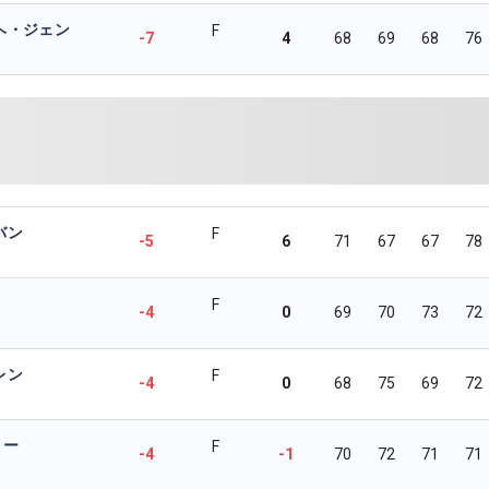
ヘ・ジェン
F
-7
4
68
69
68
76
バン
F
-5
6
71
67
67
78
F
-4
0
69
70
73
72
レン
F
-4
0
68
75
69
72
リー
F
-4
-1
70
72
71
71