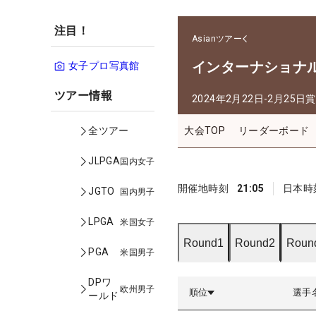
注目！
Asianツアー
インターナショナ
女子プロ写真館
ツアー情報
2024年2月22日-2月25日
賞
大会TOP
リーダーボード
全ツアー
JLPGA
国内女子
開催地時刻
21:05
日本時
JGTO
国内男子
LPGA
米国女子
Round1
Round2
Roun
PGA
米国男子
DPワ
欧州男子
順位
選手
ールド