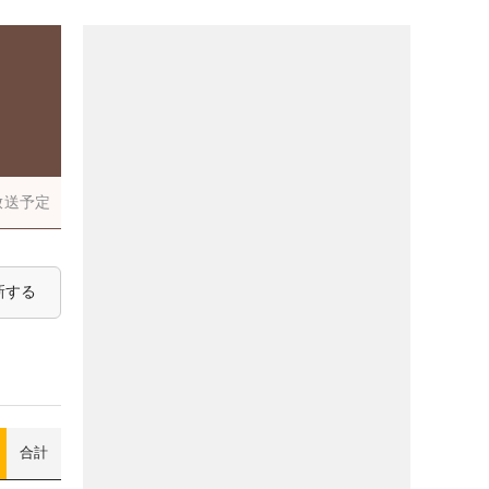
放送予定
新する
合計