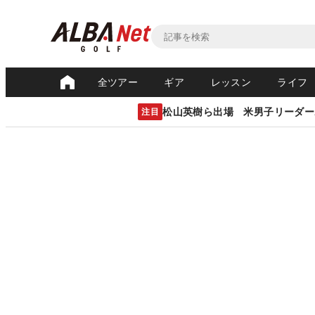
全ツアー
ギア
レッスン
ライフ
松山英樹ら出場 米男子リーダー
注目