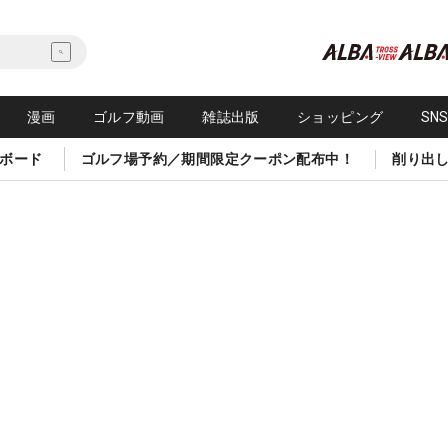
漫画
ゴルフ動画
雑誌出版
ショッピング
SN
ボード
ゴルフ場予約／期間限定クーポン配布中！
削り出