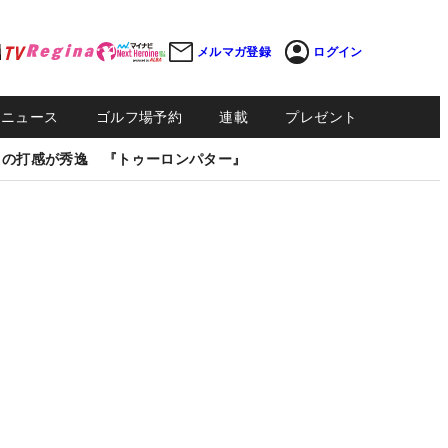
メルマガ登録
ログイン
Sニュース
ゴルフ場予約
連載
プレゼント
しの打感が秀逸 『トゥーロンパター』