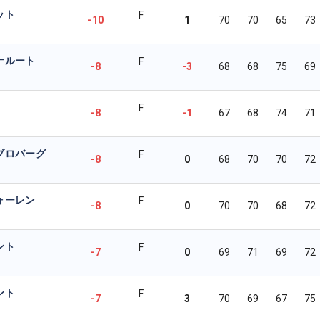
ット
F
-10
1
70
70
65
73
ナルート
F
-8
-3
68
68
75
69
F
-8
-1
67
68
74
71
ブロバーグ
F
-8
0
68
70
70
72
ォーレン
F
-8
0
70
70
68
72
ント
F
-7
0
69
71
69
72
ント
F
-7
3
70
69
67
75