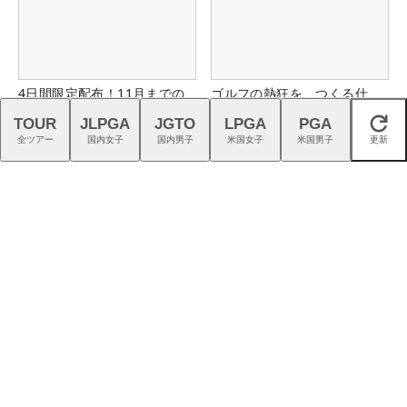
4日間限定配布！11月までの
ゴルフの熱狂を、つくる仕
プレーに2回使える1,500円分
事。｜スタッフ募集中
TOUR
JLPGA
JGTO
LPGA
PGA
閉じる
クーポン配布中！
全ツアー
国内女子
国内男子
米国女子
米国男子
更新
ネクストヒロイン選手とラウ
最新モデル『FJクオンタム』
ンドできるチャンス！詳しく
を石井良介プロがチェック
はこちら！