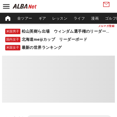
全ツアー
ギア
レッスン
ライフ
漫画
ゴルフ
メルマガ登録
松山英樹ら出場 ウィンダム選手権のリーダーボード
米国男子
北海道meijiカップ リーダーボード
国内女子
最新の世界ランキング
米国女子