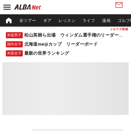
全ツアー
ギア
レッスン
ライフ
漫画
ゴルフ
メルマガ登録
松山英樹ら出場 ウィンダム選手権のリーダーボード
米国男子
北海道meijiカップ リーダーボード
国内女子
最新の世界ランキング
米国女子