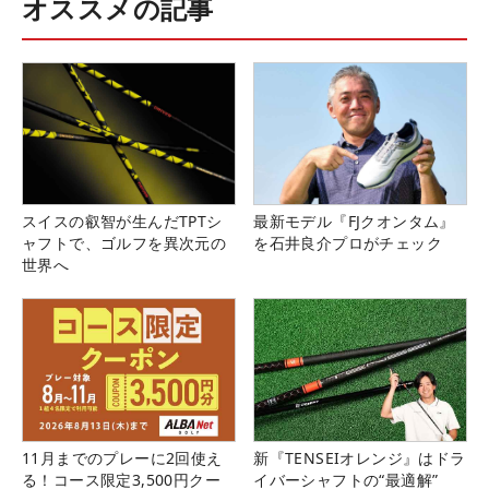
オススメの記事
スイスの叡智が生んだTPTシ
最新モデル『FJクオンタム』
ャフトで、ゴルフを異次元の
を石井良介プロがチェック
世界へ
11月までのプレーに2回使え
新『TENSEIオレンジ』はドラ
る！コース限定3,500円クー
イバーシャフトの“最適解”