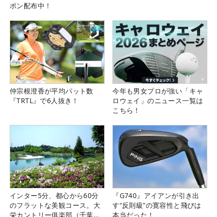
ポン配布中！
仲宗根澄香が平均パット数
今年も男女プロが強い「キャ
『TRTL』で6人抜き！
ロウェイ」のニュース一覧は
こちら！
インター5分、都心から60分
『G740』アイアンが引き出
のフラットな美観コース。大
す“反則級”の寛容性と飛びは
栄カントリー俱楽部（千葉
本当だった！