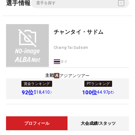
選手情報
チャンタイ・サドム
Charng-Tai Sudsom
タイ
主戦
アジアンツアー
賞金ランキング
PTランキング
92
位
100
位
$18,410
44.97pt
プロフィール
大会成績/スタッツ