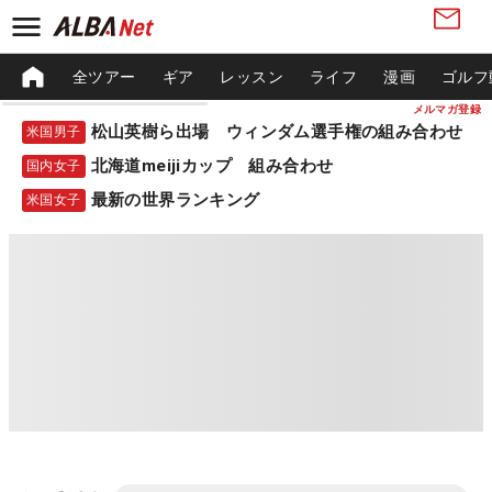
全ツアー
ギア
レッスン
ライフ
漫画
ゴルフ
メルマガ登録
松山英樹ら出場 ウィンダム選手権の組み合わせ
米国男子
北海道meijiカップ 組み合わせ
国内女子
最新の世界ランキング
米国女子