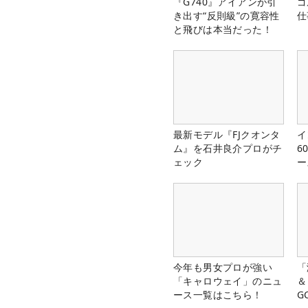
『G740』アイアンが引
ゴ
き出す“反則級”の寛容性
仕
と飛びは本当だった！
最新モデル『FJクオンタ
イ
ム』を石井良介プロがチ
6
ェック
ー
楽
今年も男女プロが強い
「
「キャロウェイ」のニュ
＆
ース一覧はこちら！
G