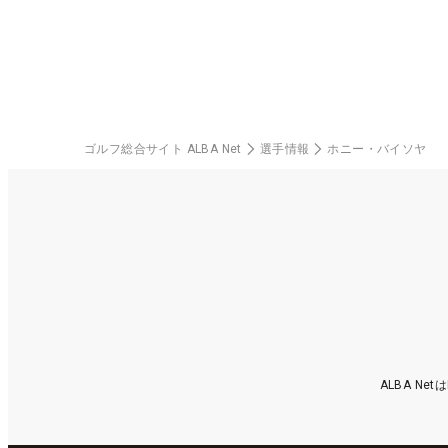
料
ゴルフ総合サイト ALBA Net
選手情報
ホニー・バイソヤ
ALBA N