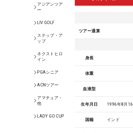
アジアンツア
ー
LIV GOLF
ツアー通算
ステップ・ア
ップ
ネクストヒロ
身長
イン
PGAシニア
体重
ACNツアー
血液型
アマチュア・
他
生年月日
1996年8月1
LADY GO CUP
国籍
インド