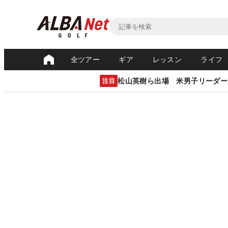
全ツアー
ギア
レッスン
ライフ
松山英樹ら出場 米男子リーダー
注目