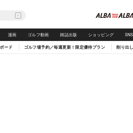
漫画
ゴルフ動画
雑誌出版
ショッピング
SN
ボード
ゴルフ場予約／毎週更新！限定優待プラン
削り出