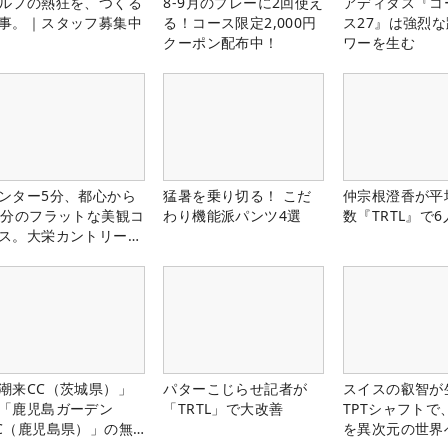
ルフの熱狂を、つくる
8-9月のプレーに2回使え
アディダス『コ
事。｜スタッフ募集中
る！コース限定2,000円
ス27』は強烈
クーポン配布中！
ワーを生む
ンター5分、都心から
猛暑を乗り切る！ こだ
仲宗根澄香が平
0分のフラットな美観コ
わり機能派パンツ4選
数『TRTL』で
ス。大栄カントリー俱
部（千葉県）
潮来CC（茨城県）」
パターこじらせ記者が
スイスの叡智が
「鹿児島ガーデン
「TRTL」で大改善
TPTシャフトで
C（鹿児島県）」の無
を異次元の世界