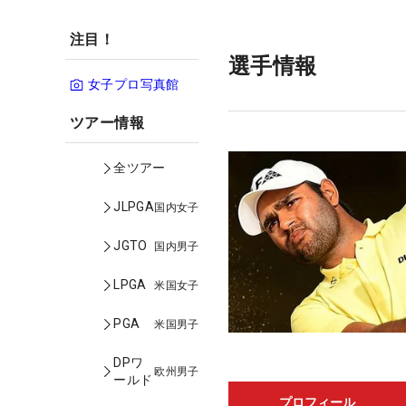
注目！
選手情報
女子プロ写真館
ツアー情報
全ツアー
JLPGA
国内女子
JGTO
国内男子
LPGA
米国女子
PGA
米国男子
DPワ
欧州男子
ールド
プロフィール