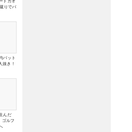
ードカオ
な蹴りでパ
均パット
6人抜き！
生んだ
、ゴルフ
へ