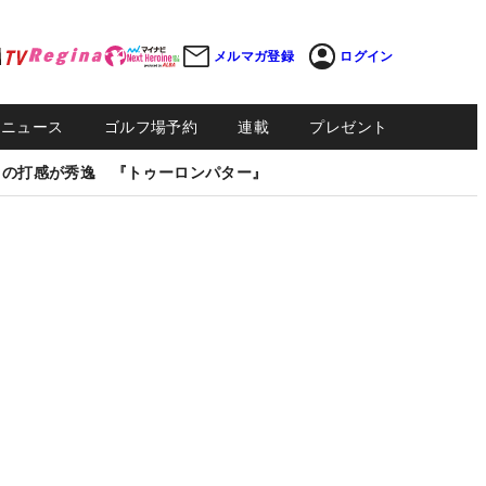
メルマガ登録
ログイン
Sニュース
ゴルフ場予約
連載
プレゼント
しの打感が秀逸 『トゥーロンパター』