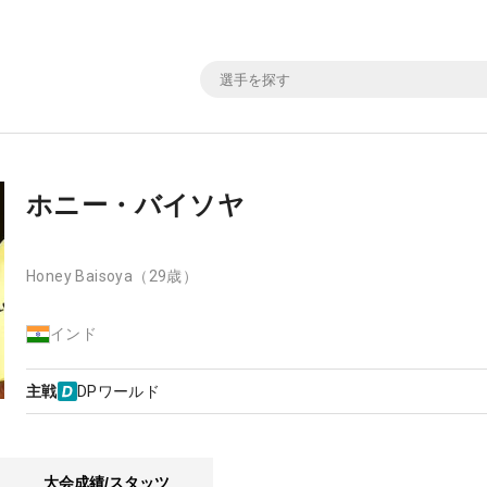
ホニー・バイソヤ
Honey Baisoya
（29歳）
インド
主戦
DPワールド
大会成績/スタッツ