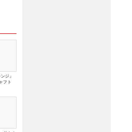
レンジ』
ャフト