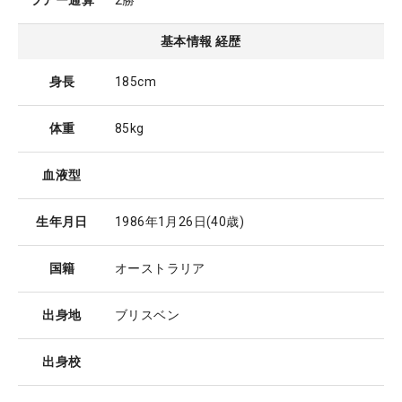
ツアー通算
2勝
基本情報 経歴
身長
185cm
体重
85kg
血液型
生年月日
1986年1月26日
(40歳)
国籍
オーストラリア
出身地
ブリスベン
出身校