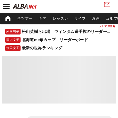
全ツアー
ギア
レッスン
ライフ
漫画
ゴルフ
メルマガ登録
松山英樹ら出場 ウィンダム選手権のリーダーボード
米国男子
北海道meijiカップ リーダーボード
国内女子
最新の世界ランキング
米国女子