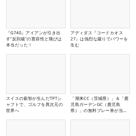
『G740』アイアンが引き出
アディダス『コードカオス
す“反則級”の寛容性と飛びは
27』は強烈な蹴りでパワーを
本当だった！
生む
スイスの叡智が生んだTPTシ
「潮来CC（茨城県）」＆「鹿
ャフトで、ゴルフを異次元の
児島ガーデンGC（鹿児島
世界へ
県）」の無料プレー券が当た
る！！