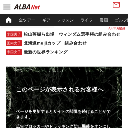
全ツアー
ギア
レッスン
ライフ
漫画
ゴルフ
メルマガ登録
松山英樹ら出場 ウィンダム選手権の組み合わせ
米国男子
北海道meijiカップ 組み合わせ
国内女子
最新の世界ランキング
米国女子
このページが表示されるお客様へ
ページを更新するとサイトの閲覧を続けることがで
きます。
広告ブロッカーやトラッキング防止機能をオンにし