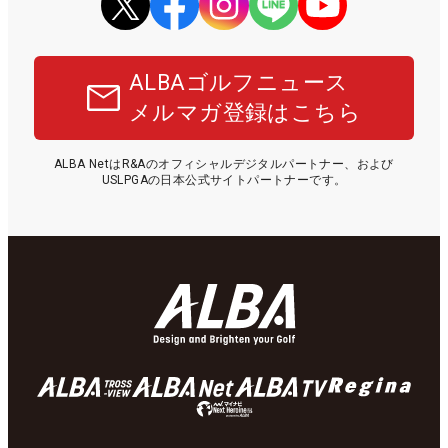
ALBAゴルフニュース
メルマガ登録はこちら
ALBA NetはR&Aのオフィシャルデジタルパートナー、および
USLPGAの日本公式サイトパートナーです。