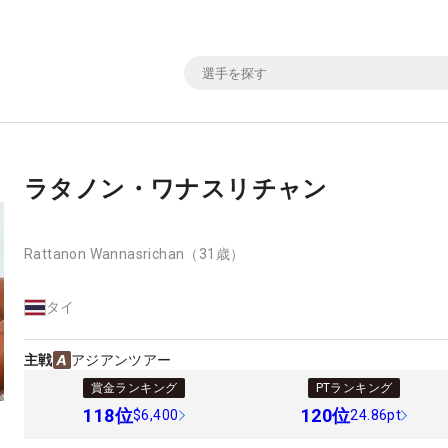
ラタノン・ワナスリチャン
Rattanon Wannasrichan
（31歳）
タイ
主戦
アジアンツアー
賞金ランキング
PTランキング
118
位
120
位
$6,400
24.86pt