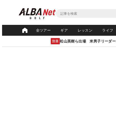
全ツアー
ギア
レッスン
ライフ
松山英樹ら出場 米男子リーダー
注目