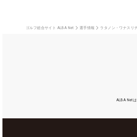
ゴルフ総合サイト ALBA Net
選手情報
ラタノン・ワナスリ
ALBA N