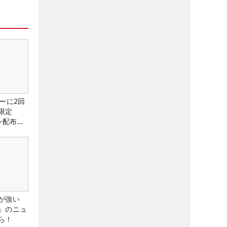
ーに2回
限定
ン配布
が強い
」のニュ
ら！