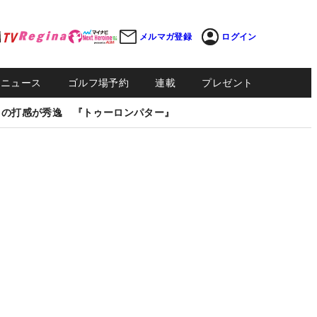
メルマガ登録
ログイン
Sニュース
ゴルフ場予約
連載
プレゼント
しの打感が秀逸 『トゥーロンパター』