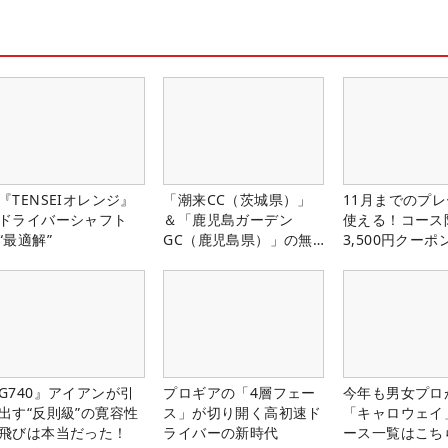
『TENSEIオレンジ』
「潮来CC（茨城県）」
11月までのプレ
ドライバーシャフト
＆「鹿児島ガーデン
使える！コース
“最適解”
GC（鹿児島県）」の無
3,500円クーポ
料プレー券が当たる！！
中！
G740』アイアンが引
プロギアの「4層フェー
今年も男女プロ
出す“反則級”の寛容性
ス」が切り開く高初速ド
「キャロウェイ
飛びは本当だった！
ライバーの新時代
ース一覧はこち