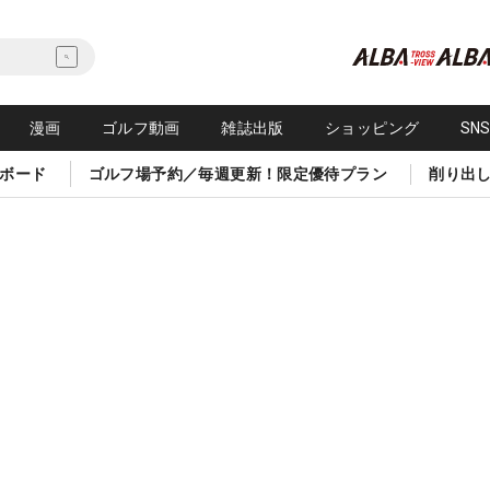
漫画
ゴルフ動画
雑誌出版
ショッピング
SN
ボード
ゴルフ場予約／毎週更新！限定優待プラン
削り出