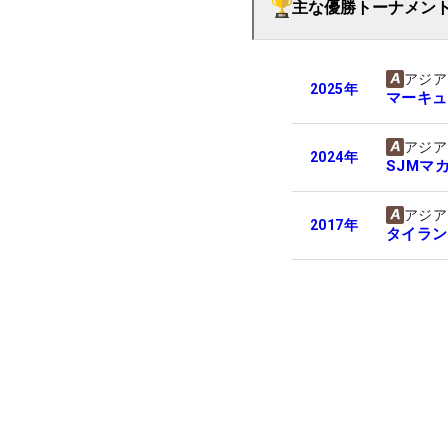
主な優勝トーナメン
アジア
2025
年
マーキュ
アジア
2024
年
SJMマ
アジア
2017
年
タイラン