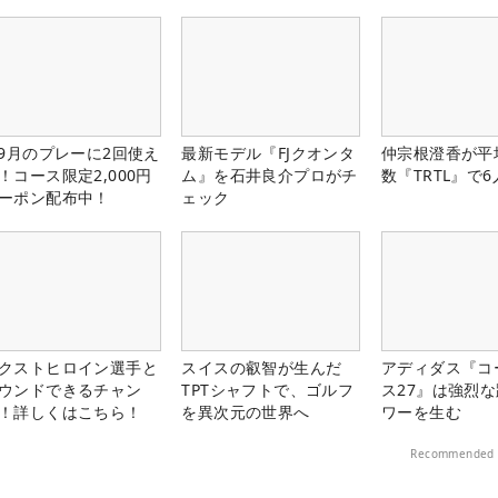
-9月のプレーに2回使え
最新モデル『FJクオンタ
仲宗根澄香が平
！コース限定2,000円
ム』を石井良介プロがチ
数『TRTL』で
ーポン配布中！
ェック
クストヒロイン選手と
スイスの叡智が生んだ
アディダス『コ
ウンドできるチャン
TPTシャフトで、ゴルフ
ス27』は強烈
！詳しくはこちら！
を異次元の世界へ
ワーを生む
Recommended 