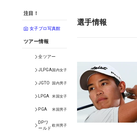
注目！
選手情報
女子プロ写真館
ツアー情報
全ツアー
JLPGA
国内女子
JGTO
国内男子
LPGA
米国女子
PGA
米国男子
DPワ
欧州男子
ールド