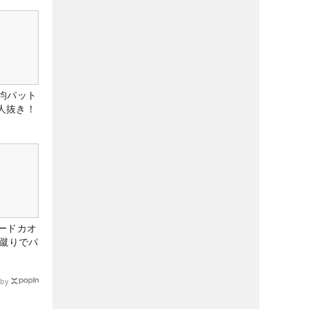
均パット
6人抜き！
ードカオ
な蹴りでパ
by