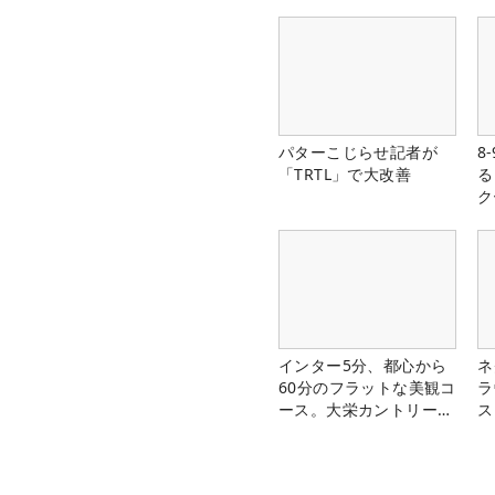
パターこじらせ記者が
8
「TRTL」で大改善
る
ク
インター5分、都心から
ネ
60分のフラットな美観コ
ラ
ース。大栄カントリー俱
ス
楽部（千葉県）