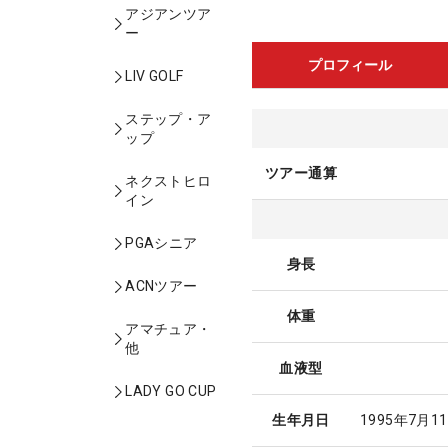
アジアンツア
ー
プロフィール
LIV GOLF
ステップ・ア
ップ
ツアー通算
ネクストヒロ
イン
PGAシニア
身長
ACNツアー
体重
アマチュア・
他
血液型
LADY GO CUP
生年月日
1995年7月1