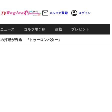
メルマガ登録
ログイン
Sニュース
ゴルフ場予約
連載
プレゼント
しの打感が秀逸 『トゥーロンパター』