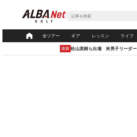
全ツアー
ギア
レッスン
ライフ
松山英樹ら出場 米男子リーダー
注目