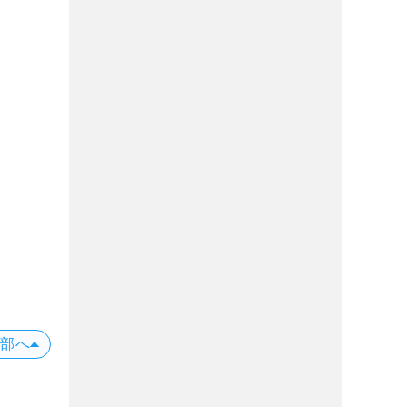
う
上部へ