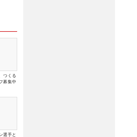
、つくる
フ募集中
ン選手と