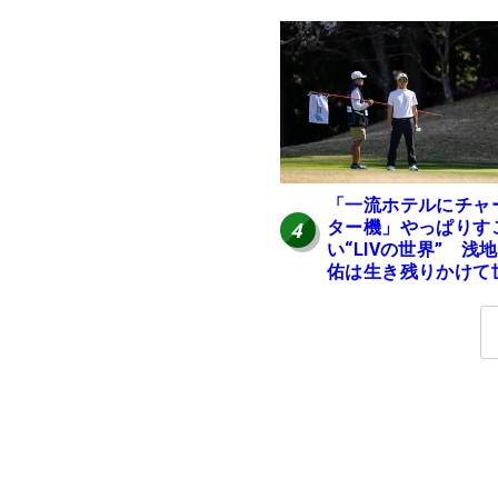
「一流ホテルにチャ
ター機」やっぱりす
4
い“LIVの世界” 浅
佑は生き残りかけて
界行脚