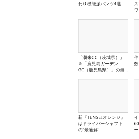
わり機能派パンツ4選
ス
ワ
「潮来CC（茨城県）」
仲
＆「鹿児島ガーデン
数
GC（鹿児島県）」の無
料プレー券が当たる！！
新『TENSEIオレンジ』
イ
はドライバーシャフト
6
の“最適解”
ー
楽