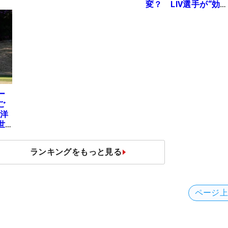
変？ LIV選手が“効
果”を証言「静かなほ
が…」
ー
ご
地洋
世
ランキングをもっと見る
ページ