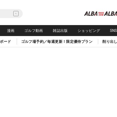
漫画
ゴルフ動画
雑誌出版
ショッピング
SN
ボード
ゴルフ場予約／毎週更新！限定優待プラン
削り出