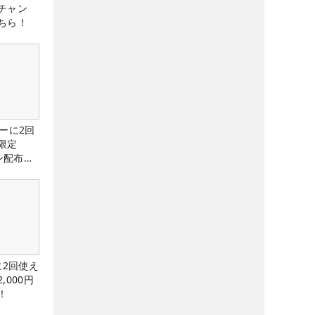
チャン
ちら！
ーに2回
限定
ン配布
に2回使え
,000円
！