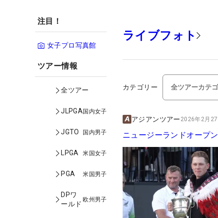
注目！
ライブフォト
女子プロ写真館
ツアー情報
カテゴリー
全ツアー
JLPGA
国内女子
アジアンツアー
2026年2月27
JGTO
国内男子
ニュージーランドオープ
LPGA
米国女子
PGA
米国男子
DPワ
欧州男子
ールド