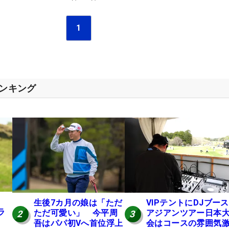
1
ランキング
生後7カ月の娘は「ただ
VIPテントにDJブース
ラ
ただ可愛い」 今平周
アジアンツアー日本
2
3
吾はパパ初Vへ首位浮上
会はコースの雰囲気