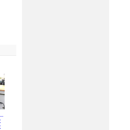
…
大
激