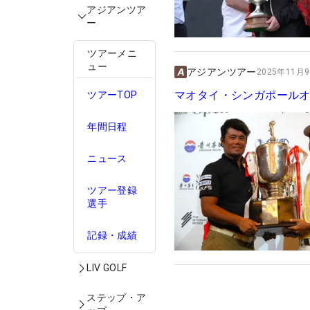
アジアンツア
ー
ツアーメニ
ュー
アジアンツアー
2025年11月9
マオタイ・シンガポール
ツアーTOP
年間日程
ニュース
ツアー登録
選手
記録・成績
LIV GOLF
ステップ・ア