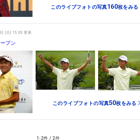
160
このライブフォトの写真
枚をみる
日 (日) 15:00 更新
オープン
50
このライブフォトの写真
枚をみる
1
-
2
件
/
2
件