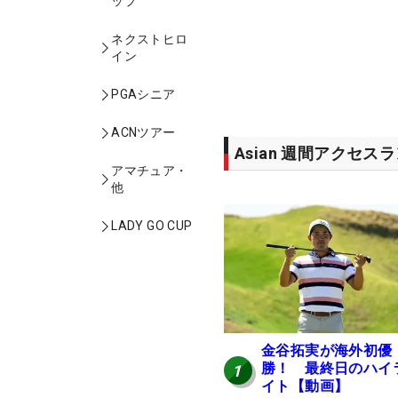
ップ
ネクストヒロ
イン
PGAシニア
ACNツアー
Asian 週間アクセス
アマチュア・
他
LADY GO CUP
金谷拓実が海外初優
勝！ 最終日のハイ
1
イト【動画】