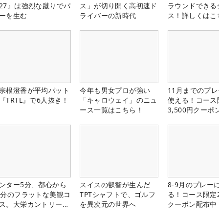
27』は強烈な蹴りでパ
ス」が切り開く高初速ド
ラウンドできる
ーを生む
ライバーの新時代
ス！詳しくはこ
宗根澄香が平均パット
今年も男女プロが強い
11月までのプレ
『TRTL』で6人抜き！
「キャロウェイ」のニュ
使える！コース
ース一覧はこちら！
3,500円クーポ
中！
ンター5分、都心から
スイスの叡智が生んだ
8-9月のプレー
0分のフラットな美観コ
TPTシャフトで、ゴルフ
る！コース限定2
ス。大栄カントリー俱
を異次元の世界へ
クーポン配布中
部（千葉県）