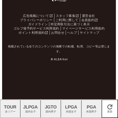
広告掲載について
スタッフ募集
運営会社
プライバシーポリシー
ご利用に際して
会員規約
ガイドライン
特定商取引法に基づく表示
ゴルフ場予約サービス利用規約
マイページサービス利用規約
ポイント利用規約
お問合せ
ヘルプ
サイトマップ
掲載されている全てのコンテンツの無断での転載、転用、コピー等は禁じま
す。
© ALBA Net
TOUR
JLPGA
JGTO
LPGA
PGA
閉じる
全ツアー
国内女子
国内男子
米国女子
米国男子
更新