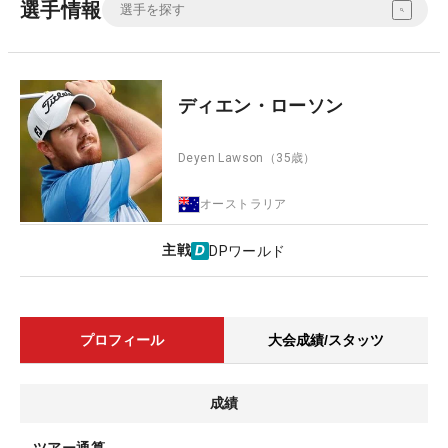
選手情報
ディエン・ローソン
Deyen Lawson
（35歳）
オーストラリア
主戦
DPワールド
プロフィール
大会成績/スタッツ
成績