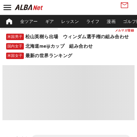
全ツアー
ギア
レッスン
ライフ
漫画
ゴルフ
メルマガ登録
松山英樹ら出場 ウィンダム選手権の組み合わせ
米国男子
北海道meijiカップ 組み合わせ
国内女子
最新の世界ランキング
米国女子