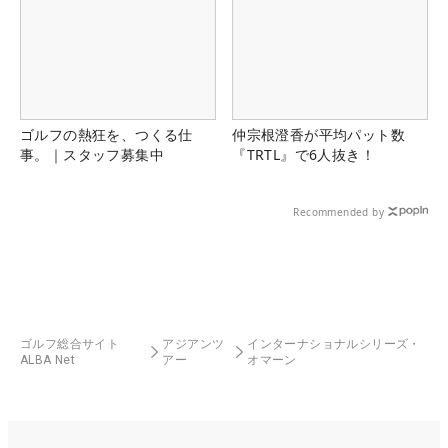
ゴルフの熱狂を、つくる仕
仲宗根澄香が平均パット数
事。｜スタッフ募集中
『TRTL』で6人抜き！
Recommended by
ゴルフ総合サイト
アジアンツ
インターナショナルシリーズ・
ALBA Net
アー
オマーン