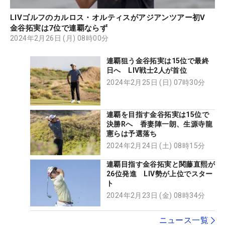
LIVゴルフのカルロス・オルティスがアジアンツアー初V
金谷拓実は7位で連覇ならず
2024年2月26日 (月) 08時00分
連覇狙う金谷拓実は15位で最終
日へ LIV戦士2人が首位
2024年2月25日 (日) 07時30分
連覇を目指す金谷拓実は15位で
決勝Rへ 香妻陣一朗、生源寺龍
憲らは予選落ち
2024年2月24日 (土) 08時15分
連覇目指す金谷拓実と関藤直熙が
26位発進 LIV勢が上位でスター
ト
2024年2月23日 (金) 08時34分
ニュース一覧