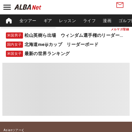
全ツアー
ギア
レッスン
ライフ
漫画
ゴルフ
メルマガ登録
松山英樹ら出場 ウィンダム選手権のリーダーボード
米国男子
北海道meijiカップ リーダーボード
国内女子
最新の世界ランキング
米国女子
Asianツアー