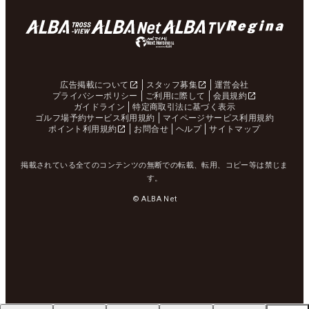
広告掲載について
スタッフ募集
運営会社
プライバシーポリシー
ご利用に際して
会員規約
ガイドライン
特定商取引法に基づく表示
ゴルフ場予約サービス利用規約
マイページサービス利用規約
ポイント利用規約
お問合せ
ヘルプ
サイトマップ
掲載されている全てのコンテンツの無断での転載、転用、コピー等は禁じま
す。
© ALBA Net