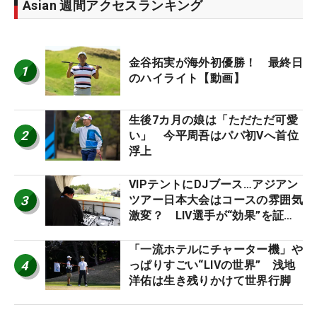
Asian 週間アクセスランキング
金谷拓実が海外初優勝！ 最終日
1
のハイライト【動画】
生後7カ月の娘は「ただただ可愛
2
い」 今平周吾はパパ初Vへ首位
浮上
VIPテントにDJブース…アジアン
3
ツアー日本大会はコースの雰囲気
激変？ LIV選手が“効果”を証言
「静かなほうが…」
「一流ホテルにチャーター機」や
4
っぱりすごい“LIVの世界” 浅地
洋佑は生き残りかけて世界行脚