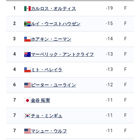
1
-19
F
カルロス・オルティス
2
-15
F
ルイ・ウーストハウゼン
3
-14
F
ホアキン・ニーマン
4
-13
F
マーベリック・アントクライフ
4
-13
F
ミト・ペレイラ
6
-12
F
ピーター・ユーライン
7
-11
F
金谷 拓実
7
-11
F
チョ・ミンギュ
7
-11
F
マシュー・ウルフ