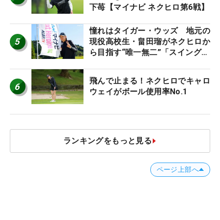
下苺【マイナビ ネクヒロ第6戦】
憧れはタイガー・ウッズ 地元の
5
現役高校生・畠田瑠がネクヒロか
ら目指す“唯一無二”「スイングは
誰にも負けない」
飛んで止まる！ネクヒロでキャロ
6
ウェイがボール使用率No.1
ランキングをもっと見る
ページ上部へ