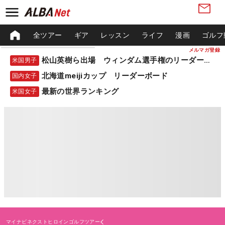
全ツアー
ギア
レッスン
ライフ
漫画
ゴルフ
メルマガ登録
松山英樹ら出場 ウィンダム選手権のリーダーボード
米国男子
北海道meijiカップ リーダーボード
国内女子
最新の世界ランキング
米国女子
マイナビネクストヒロインゴルフツアー