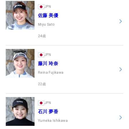
JPN
佐藤 美優
Miyu Sato
24
歳
JPN
藤川 玲奈
Reina Fujikawa
22
歳
JPN
石川 夢香
Yumeka Ishikawa