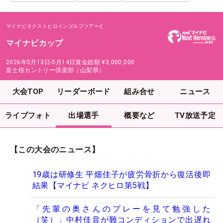
マイナビネクストヒロインゴルフツアー
マイナビカップ
2026年5月13日-5月14日
賞金総額
¥3,000,000
富士桜カントリー倶楽部（山梨県）
大会TOP
リーダーボード
組み合せ
ニュース
ライブフォト
出場選手
概要など
TV放送予定
【この大会のニュース】
19歳は研修生 平畑佳子が疲労骨折から復活後即
結果【マイナビ ネクヒロ第5戦】
「先輩の奥さんのプレーを見て勉強した
（笑）」中村佳音が難コンディションで出遅れ