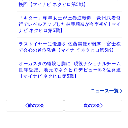
挽回【マイナビ ネクヒロ第5戦】
「キター」昨年女王が圧巻逆転劇！豪州武者修
行でレベルアップした林亜莉奈が今季初V【マイ
ナビ ネクヒロ第5戦】
ラストイヤーに優勝を 佐藤美優が難関・富士桜
で会心の首位発進【マイナビ ネクヒロ第5戦】
オーガスタの経験も胸に…現役ナショナルチーム
長澤愛羅、地元でネクヒロデビュー即3位発進
【マイナビ ネクヒロ第5戦】
ニュース一覧
前の大会
次の大会