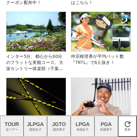
クーポン配布中！
はこちら！
インター5分、都心から60分
仲宗根澄香が平均パット数
のフラットな美観コース。大
『TRTL』で6人抜き！
栄カントリー俱楽部（千葉
県）
スイスの叡智が生んだTPTシ
プロギアの「4層フェース」が
TOUR
JLPGA
JGTO
LPGA
PGA
閉じる
ャフトで、ゴルフを異次元の
切り開く高初速ドライバーの
全ツアー
国内女子
国内男子
米国女子
米国男子
更新
世界へ
新時代