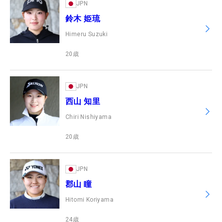
JPN
鈴木 姫琉
Himeru Suzuki
20
歳
JPN
西山 知里
Chiri Nishiyama
20
歳
JPN
郡山 瞳
Hitomi Koriyama
24
歳