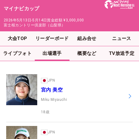
マイナビカップ
2026年5月13日-5月14日
賞金総額
¥3,000,000
富士桜カントリー倶楽部（山梨県）
大会TOP
リーダーボード
組み合せ
ニュース
ライブフォト
出場選手
概要など
TV放送予定
JPN
宮内 美空
Miku Miyauchi
18
歳
JPN