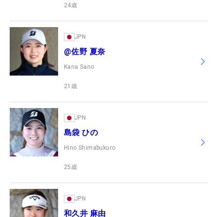
24
歳
JPN
@佐野 夏奈
Kana Sano
21
歳
JPN
島袋 ひの
Hino Shimabukuro
25
歳
JPN
和久井 麻由