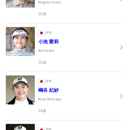
Nagisa Inoue
25
歳
JPN
小池 愛莉
Airi Koike
20
歳
JPN
嶋谷 妃紗
Kisa Shimaya
24
歳
JPN