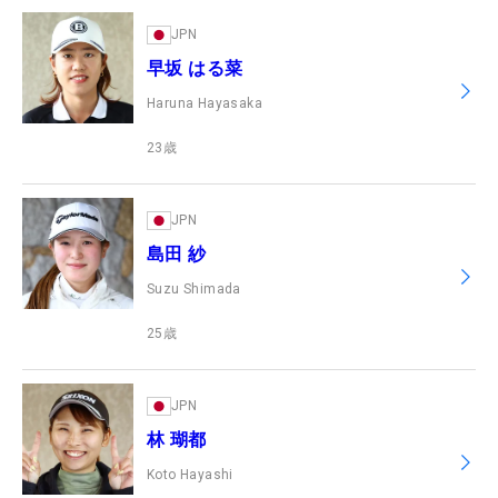
JPN
早坂 はる菜
Haruna Hayasaka
23
歳
JPN
島田 紗
Suzu Shimada
25
歳
JPN
林 瑚都
Koto Hayashi