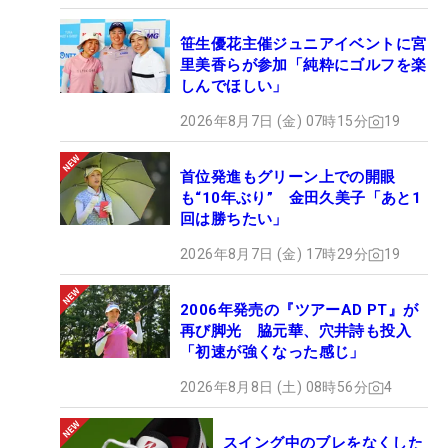
すし…ゲットしたいですね」とニッコリ。ひとつで
も多くの“収穫”を得る4日間にしたい。（文・間宮輝
笹生優花主催ジュニアイベントに宮
里美香らが参加「純粋にゴルフを楽
憲）
しんでほしい」
2026年8月7日 (金) 07時15分
19
首位発進もグリーン上での開眼
も“10年ぶり” 金田久美子「あと1
回は勝ちたい」
2026年8月7日 (金) 17時29分
19
2006年発売の『ツアーAD PT』が
再び脚光 脇元華、穴井詩も投入
「初速が強くなった感じ」
2026年8月8日 (土) 08時56分
4
スイング中のブレをなくした