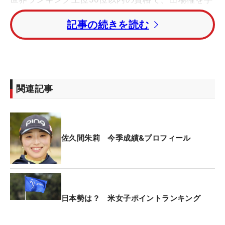
繰り寄せた。「今年は挑戦をしっかりして、出られ
記事の続きを読む
るところには出たいという思いで開幕からやってい
ます」。4月には「シェブロン選手権」に出場（予
選落ち）。6月には「全米女子オープン」で22位と
いう結果も残した。出場資格のあった「KPMG全米
女子プロ選手権」はエントリーを見送ったが、その
関連記事
間も国内ツアーでプレーと、その“挑戦”は、これま
でにはなかったスケジュールにもつながっている。
「結果も大事ですけど、結果だけを見すぎて、最近
佐久間朱莉 今季成績&プロフィール
はなかなかうまくいってない。“こうしたい”、“こう
なりたい”という理想像に向かって、今はただひたす
らに突き進んでる。今週も結果だけに左右されない
ように」。これがタフな戦いに挑んでいる理由だ。
日本勢は？ 米女子ポイントランキング
2週前の「EARTH MONDAMIN CUP」に出場し、翌週