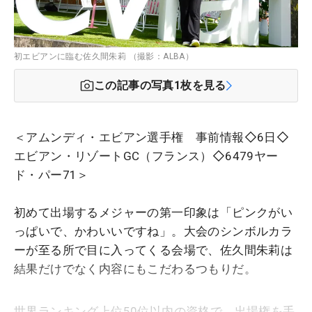
初エビアンに臨む佐久間朱莉 （撮影：ALBA）
この記事の写真
1
枚を見る
＜アムンディ・エビアン選手権 事前情報◇6日◇
エビアン・リゾートGC（フランス）◇6479ヤー
ド・パー71＞
初めて出場するメジャーの第一印象は「ピンクがい
っぱいで、かわいいですね」。大会のシンボルカラ
ーが至る所で目に入ってくる会場で、佐久間朱莉は
結果だけでなく内容にもこだわるつもりだ。
世界ランキング上位50位以内の資格で、出場権を手