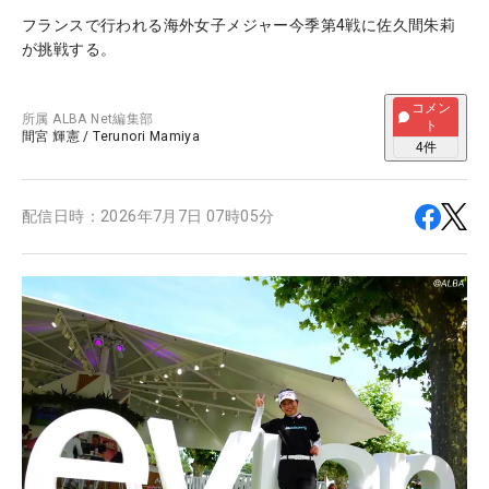
フランスで行われる海外女子メジャー今季第4戦に佐久間朱莉
が挑戦する。
コメン
所属
ALBA Net編集部
ト
間宮 輝憲
/
Terunori Mamiya
4
件
配信日時：
2026年7月7日 07時05分