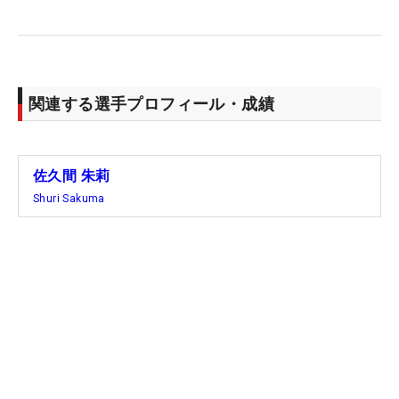
5月の「ブリヂストンレディス」のプロアマでは、
まだ欧州ツアー単独開催だった1997年大会を制して
いる小林浩美・現日本女子プロゴルフ協会会長と回
関連する選手プロフィール・成績
り、『私も勝ってるから大丈夫よ』という言葉で背
中も押してもらった。宮里藍が2勝（メジャー昇格
前の2009、11年）、そして古江彩佳が24年にここ
佐久間 朱莉
でメジャー制覇も果たしており、ここが“日本人向
Shuri Sakuma
き”と呼ばれることにもうなずける。「古江さんとプ
レースタイルも似ているし、自分もチャンスがある
と思って来た。自信をもってプレーしたいですね」
と、その言葉にも力がこもる。
「あと（メジャーは）2つしかないので、自分がど
れだけできるかに挑戦しながら上で戦いたい」。今
週はフランスで戦い、来週は宮城県で16日から始ま