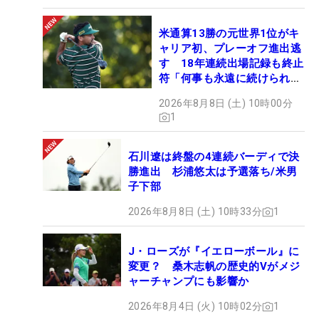
米通算13勝の元世界1位がキ
ャリア初、プレーオフ進出逃
す 18年連続出場記録も終止
符「何事も永遠に続けられな
い」
2026年8月8日 (土) 10時00分
1
石川遼は終盤の4連続バーディで決
勝進出 杉浦悠太は予選落ち/米男
子下部
2026年8月8日 (土) 10時33分
1
J・ローズが『イエローボール』に
変更？ 桑木志帆の歴史的Vがメジ
ャーチャンプにも影響か
2026年8月4日 (火) 10時02分
1