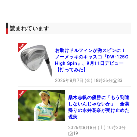
る4日間大会「明治安田レディス」への出場を予定
している。それが終わると、今度は渡英し「AIG女
子オープン」（全英、30日～8月2日、ロイヤルリザ
ム&セントアンズGC/イングランド）でプレー。ここ
読まれています
からも「こんなに行って、帰ってという日程を組ん
だことがないので、ちょっと心配です。無理せずに
お助けドルフィンが激スピンに！
体と向き合えれば」という“未知の領域”に挑んでい
ノーメッキのキャスコ『DW-125G
く。
High Spin』、9月11日デビュー
【打ってみた】
借りている家の前には、すぐにレマン湖が広がり、
2026年8月7日 (金) 18時36分
33
そこが散歩コースにもなっている。「コースから見
える景色も、街を歩いていてもキレイ。そこも楽し
桑木志帆の優勝に「もう到達
みながら」と雰囲気も満喫している。2年前の「日
しないんじゃないか」 全英
立3ツアーズ選手権」時には、古江がつけていたこ
帰りの永井花奈が受け止めた
の大会の優勝者がもらえる副賞のロレックスの腕時
現実
計にも目を奪われた。「名前とかも入っていて“わ
2026年8月8日 (土) 10時30分
ー”ってなりました。かっこよかった。名誉なことで
19