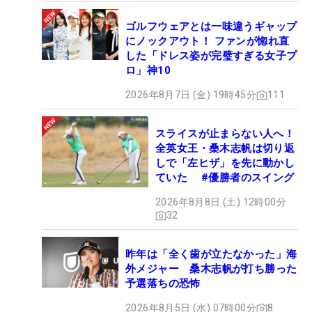
ゴルフウェアとは一味違うギャップ
にノックアウト！ ファンが惚れ直
した「ドレス姿が完璧すぎる女子プ
ロ」神10
2026年8月7日 (金) 19時45分
111
スライスが止まらない人へ！
全英女王・桑木志帆は切り返
しで「左ヒザ」を先に動かし
ていた #優勝者のスイング
2026年8月8日 (土) 12時00分
32
昨年は「全く歯が立たなかった」海
外メジャー 桑木志帆が打ち勝った
予選落ちの恐怖
2026年8月5日 (水) 07時00分
8