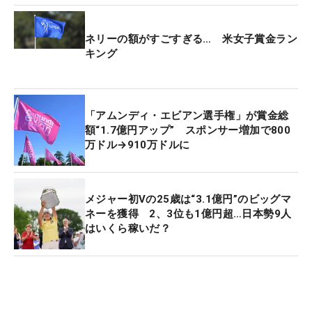
はスキップ。フランスに3日（金）に入って、調整
の時間に充てた。すでに18ホールの確認も終了。
ネリーの額がすごすぎる… 米女子賞金ラン
「狭くて、フェアウェイの傾斜がきついホールが多
キング
い。つま先下がり左足下がり、つま先上がり左足上
がりみたいな状況が多いので、傾斜地からのショッ
トがキーになりますね」。そして「関西はこういう
「アムンディ・エビアン選手権」が賞金総
コースが多いから、フランスというより関西に来た
額“1.7億円アップ” スポンサー増加で800
気分になりますね」と言って笑うが、エビアン・リ
万ドル→910万ドルに
ゾートGCの特徴は、そのままスコアを左右するカギ
になる。
メジャー初Vの25歳は“3.1億円”のビッグマ
それでも、自信を得られる要素も多い。全長6479ヤ
ネーを獲得 2、3位も1億円超…日本勢9人
はいくら稼いだ？
ードは、これまでのメジャーに比べ距離が短く、
「私の距離でも2オンを狙えたり、フェアウェイが
タイトになっているので、そこはティショット次第
というのもある。日本にもありそうなコース」とい
う印象も抱く。