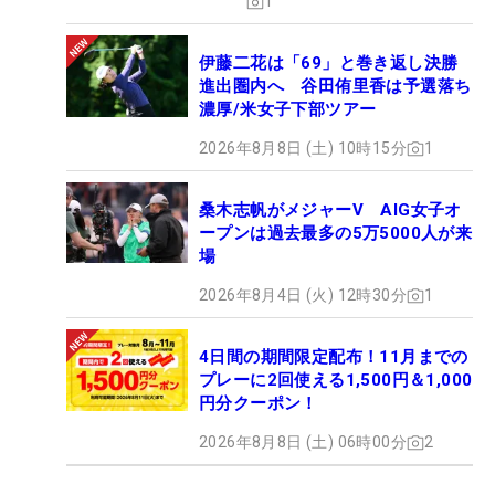
1
伊藤二花は「69」と巻き返し決勝
進出圏内へ 谷田侑里香は予選落ち
濃厚/米女子下部ツアー
2026年8月8日 (土) 10時15分
1
桑木志帆がメジャーV AIG女子オ
ープンは過去最多の5万5000人が来
場
2026年8月4日 (火) 12時30分
1
4日間の期間限定配布！11月までの
プレーに2回使える1,500円＆1,000
円分クーポン！
2026年8月8日 (土) 06時00分
2