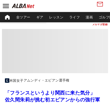
全ツアー
ギア
レッスン
ライフ
漫画
ゴルフ
メルマガ登録
アムンディ・エビアン選手権
米国女子
「フランスというより関西に来た気分」
佐久間朱莉が挑む初エビアンからの強行軍