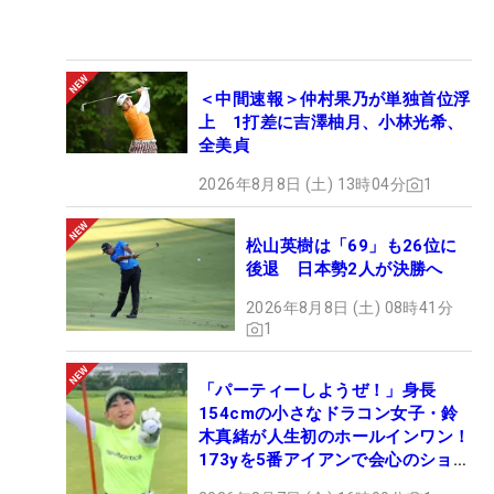
＜中間速報＞仲村果乃が単独首位浮
上 1打差に吉澤柚月、小林光希、
全美貞
2026年8月8日 (土) 13時04分
1
松山英樹は「69」も26位に
後退 日本勢2人が決勝へ
2026年8月8日 (土) 08時41分
1
「パーティーしようぜ！」身長
154cmの小さなドラコン女子・鈴
木真緒が人生初のホールインワン！
173yを5番アイアンで会心のショッ
ト