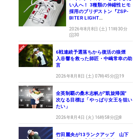
い人へ！ 3種類の伸縮性ヒモ
採用のブリヂストン『ZSP-
BITER LIGHT
MAGICLACE』、8月8日デビ
2026年8月8日 (土) 11時30分
ュー
30
6戦連続予選落ちから復活の狼煙
入谷響を救った師匠・中嶋常幸の助
言
2026年8月8日 (土) 07時45分
19
全英制覇の桑木志帆が“凱旋帰国”
次なる目標は「やっぱり女王を狙い
たい」
2026年8月4日 (火) 16時58分
8
竹田麗央が13ランクアップ 山下