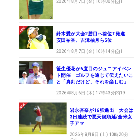
2026年8月7日 (金) 16時00分
1
鈴木愛が大会2勝目へ首位T発進
安田祐香、吉澤柚月ら5位
2026年8月7日 (金) 16時14分
1
笹生優花が6度目のジュニアイベン
ト開催 ゴルフを通じて伝えたいこ
と「真剣だけど、それを楽しむ」
2026年8月6日 (木) 17時43分
19
岩永杏奈が16強進出 大会は
3日連続で悪天候順延/全米女
子アマ
2026年8月8日 (土) 10時20分