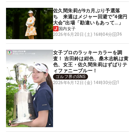
佐久間朱莉が9カ月ぶり予選落
ち 来週はメジャー回避で“4億円
大会”出場「勘違いもあって…」
国内女子
36
2026年6月20日 (土) 16時04分
女子プロのラッキーカラーを調
査！ 吉田鈴は紺色、桑木志帆は黄
色、女王・佐久間朱莉はずばりテ
ィファニーブルー！
ゴルフ界のSNS
1
2026年6月12日 (金) 14時30分