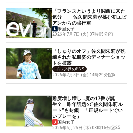
「フランスというより関西に来た
気分」 佐久間朱莉が挑む初エビ
アンからの強行軍
米国女子
1
2026年7月7日 (火) 07時05分
「しゅりのオフ」佐久間朱莉が洗
練された私服姿のディナーショッ
トを披露
ゴルフ界のSNS
5
2026年7月3日 (金) 14時29分
難度増し増し…魔の17番が誕
生？ 昨年話題の“佐久間朱莉ル
ート”も封鎖 「正規ルートでい
いプレーを」
国内女子
25
2026年6月25日 (木) 08時15分