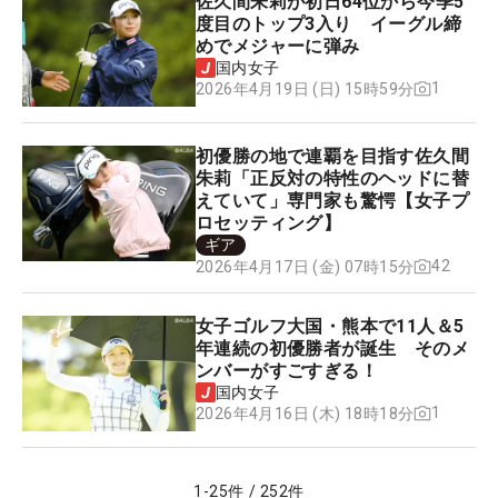
佐久間朱莉が初日64位から今季5
度目のトップ3入り イーグル締
めでメジャーに弾み
国内女子
1
2026年4月19日 (日) 15時59分
初優勝の地で連覇を目指す佐久間
朱莉「正反対の特性のヘッドに替
えていて」専門家も驚愕【女子プ
ロセッティング】
ギア
42
2026年4月17日 (金) 07時15分
女子ゴルフ大国・熊本で11人＆5
年連続の初優勝者が誕生 そのメ
ンバーがすごすぎる！
国内女子
1
2026年4月16日 (木) 18時18分
1
-
25
件
/
252
件