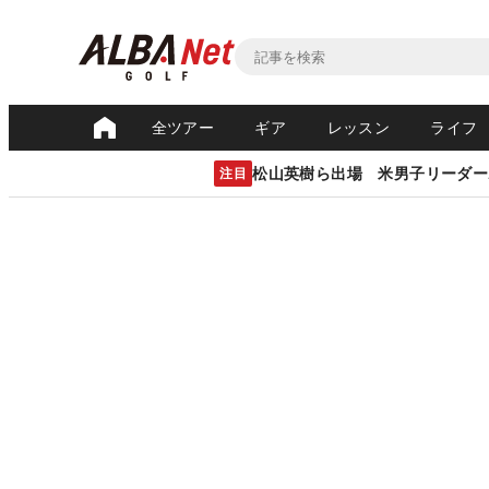
全ツアー
ギア
レッスン
ライフ
松山英樹ら出場 米男子リーダー
注目