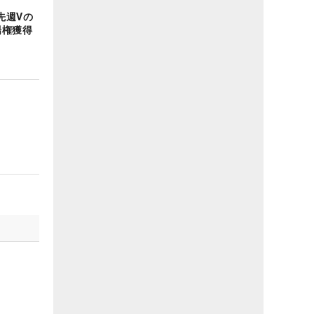
先週Vの
場権獲得
】