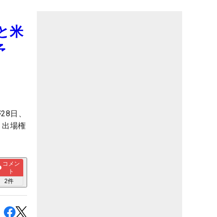
と米
予
28日、
、出場権
コメン
ト
2
件