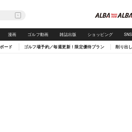
漫画
ゴルフ動画
雑誌出版
ショッピング
SN
ボード
ゴルフ場予約／毎週更新！限定優待プラン
削り出