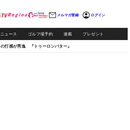
メルマガ登録
ログイン
Sニュース
ゴルフ場予約
連載
プレゼント
しの打感が秀逸 『トゥーロンパター』