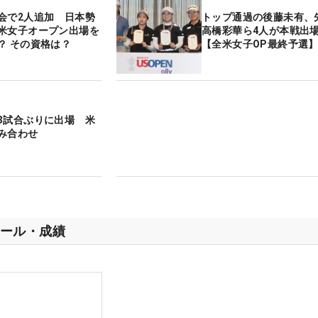
会で2人追加 日本勢
トップ通過の後藤未有、
米女子オープン出場を
高橋彩華ら4人が本戦出
？ その資格は？
【全米女子OP最終予選
3試合ぶりに出場 米
み合わせ
ール・成績