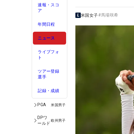
速報・スコ
ア
#
馬場咲希
米国女子
年間日程
ニュース
ライブフォ
ト
ツアー登録
選手
記録・成績
PGA
米国男子
DPワ
欧州男子
ールド