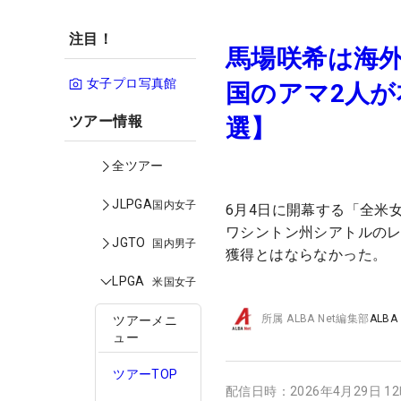
注目！
馬場咲希は海
女子プロ写真館
国のアマ2人が
ツアー情報
選】
全ツアー
JLPGA
国内女子
6月4日に開幕する「全米
ワシントン州シアトルのレ
JGTO
国内男子
獲得とはならなかった。
LPGA
米国女子
所属
ALBA Net編集部
ALBA
ツアーメニ
ュー
ツアーTOP
配信日時：
2026年4月29日 1