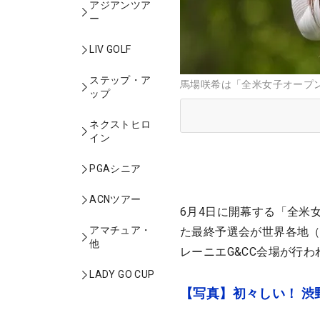
アジアンツア
ー
LIV GOLF
ステップ・ア
馬場咲希は「全米女子オープ
ップ
ネクストヒロ
イン
PGAシニア
ACNツアー
6月4日に開幕する「全米
アマチュア・
た最終予選会が世界各地（
他
レーニエG&CC会場が行
LADY GO CUP
【写真】初々しい！ 