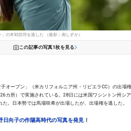
ン」の本戦切符を逃した （撮影：南しずか）
この記事の写真
1
枚を見る
女子オープン」（米カリフォルニア州・リビエラCC）の出場
26カ所）で実施されている。28日には米国ワシントン州シ
われた。日本勢では馬場咲希が出場したが、出場権を逃した。
渋野日向子の作陽高時代の写真を発見！