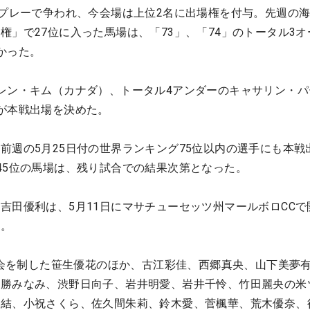
クプレーで争われ、今会場は上位2名に出場権を付与。先週の
権」で27位に入った馬場は、「73」、「74」のトータル3オ
かった。
レン・キム（カナダ）、トータル4アンダーのキャサリン・パ
が本戦出場を決めた。
前週の5月25日付の世界ランキング75位以内の選手にも本戦
45位の馬場は、残り試合での結果次第となった。
吉田優利は、5月11日にマサチューセッツ州マールボロCCで
る。
年大会を制した笹生優花のほか、古江彩佳、西郷真央、山下美夢
、勝みなみ、渋野日向子、岩井明愛、岩井千怜、竹田麗央の米
本結、小祝さくら、佐久間朱莉、鈴木愛、菅楓華、荒木優奈、