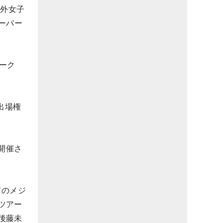
海外女子
ーバー
ーク
出場権
開催さ
有のメジ
ツアー
後藤未