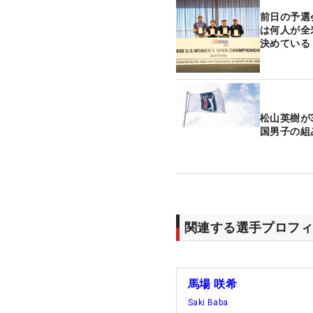
前日の予選
は何人が全
決めている
松山英樹が
国男子の組
関連する選手プロフィ
馬場 咲希
Saki Baba