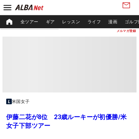
全ツアー
ギア
レッスン
ライフ
漫画
ゴルフ
メルマガ登録
米国女子
伊藤二花が8位 23歳ルーキーが初優勝/米
女子下部ツアー