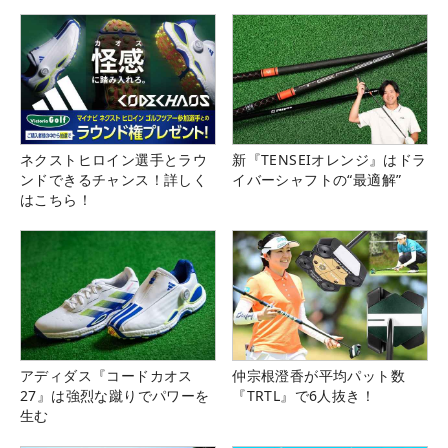
ネクストヒロイン選手とラウ
新『TENSEIオレンジ』はドラ
ンドできるチャンス！詳しく
イバーシャフトの“最適解”
はこちら！
アディダス『コードカオス
仲宗根澄香が平均パット数
27』は強烈な蹴りでパワーを
『TRTL』で6人抜き！
生む