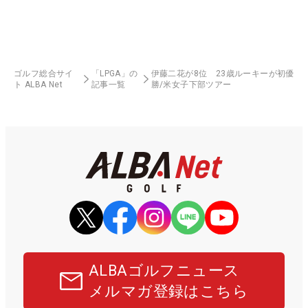
ゴルフ総合サイ
「LPGA」の
伊藤二花が8位 23歳ルーキーが初優
ト ALBA Net
記事一覧
勝/米女子下部ツアー
ALBAゴルフニュース
メルマガ登録はこちら