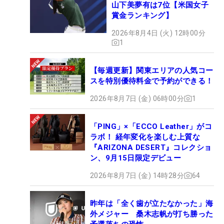
山下美夢有は7位【米国女子
賞金ランキング】
2026年8月4日 (火) 12時00分
1
【毎週更新】関東エリアの人気コー
スを特別優待料金で予約ができる！
2026年8月7日 (金) 06時00分
1
「PING」×「ECCO Leather」がコ
ラボ！ 経年変化を楽しむ上質な
『ARIZONA DESERT』コレクショ
ン、9月15日限定デビュー
2026年8月7日 (金) 14時28分
64
昨年は「全く歯が立たなかった」海
外メジャー 桑木志帆が打ち勝った