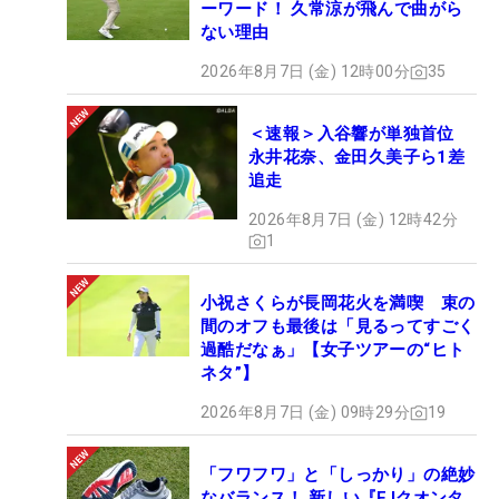
ーワード！ 久常涼が飛んで曲がら
ない理由
2026年8月7日 (金) 12時00分
35
＜速報＞入谷響が単独首位
永井花奈、金田久美子ら1差
追走
2026年8月7日 (金) 12時42分
1
小祝さくらが長岡花火を満喫 束の
間のオフも最後は「見るってすごく
過酷だなぁ」【女子ツアーの“ヒト
ネタ”】
2026年8月7日 (金) 09時29分
19
「フワフワ」と「しっかり」の絶妙
なバランス！ 新しい『FJクオンタ