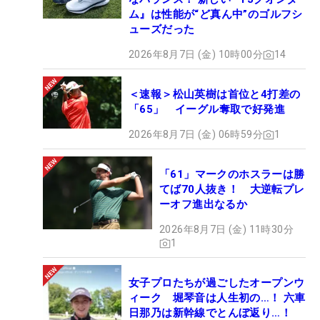
ム』は性能が“ど真ん中”のゴルフシ
ューズだった
2026年8月7日 (金) 10時00分
14
＜速報＞松山英樹は首位と4打差の
「65」 イーグル奪取で好発進
2026年8月7日 (金) 06時59分
1
「61」マークのホスラーは勝
てば70人抜き！ 大逆転プレ
ーオフ進出なるか
2026年8月7日 (金) 11時30分
1
女子プロたちが過ごしたオープンウ
ィーク 堀琴音は人生初の…！ 六車
日那乃は新幹線でとんぼ返り…！