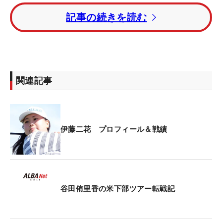
ティン（マレーシア）が続いた。
記事の続きを読む
伊藤二花は最終日に5バーディ・1ボギーでこの日ベ
ストの「68」をマーク。トータル5アンダー・8位タ
イで大会を終えた。
関連記事
伊藤二花 プロフィール＆戦績
谷田侑里香の米下部ツアー転戦記