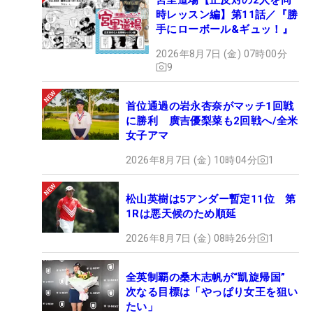
時レッスン編】第11話／『勝
手にローボール&ギュッ！』
2026年8月7日 (金) 07時00分
9
首位通過の岩永杏奈がマッチ1回戦
に勝利 廣吉優梨菜も2回戦へ/全米
女子アマ
2026年8月7日 (金) 10時04分
1
松山英樹は5アンダー暫定11位 第
1Rは悪天候のため順延
2026年8月7日 (金) 08時26分
1
全英制覇の桑木志帆が“凱旋帰国”
次なる目標は「やっぱり女王を狙い
たい」