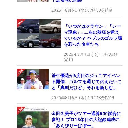
予選落ちの恐怖
2026年8月5日 (水) 07時00分
8
「いつかはクラウン」「シー
マ現象」……あの熱狂を覚え
ているか？ バブルのゴルフ場
を彩った名車たち
2026年8月7日 (金) 11時30分
10
笹生優花が6度目のジュニアイベン
ト開催 ゴルフを通じて伝えたいこ
と「真剣だけど、それを楽しむ」
2026年8月6日 (木) 17時43分
19
金田久美子がツアー通算500試合に
参戦！ プロ18年目の大記録達成に
「あんびりーばぼー」