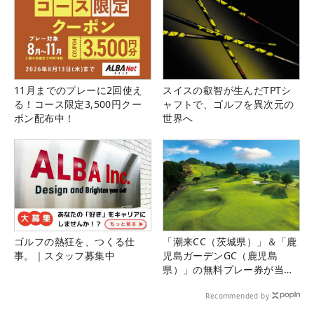
11月までのプレーに2回使え
スイスの叡智が生んだTPTシ
る！コース限定3,500円クー
ャフトで、ゴルフを異次元の
ポン配布中！
世界へ
ゴルフの熱狂を、つくる仕
「潮来CC（茨城県）」＆「鹿
事。｜スタッフ募集中
児島ガーデンGC（鹿児島
県）」の無料プレー券が当た
る！！
Recommended by