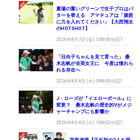
夏場の重いグリーンで女子プロはパ
ターを替える アマチュアは「腹筋
に力を入れてください」【大西翔太
のHOTSHOT】
2026年8月7日 (金) 12時00分
7
「日向子ちゃんを見て育った」 桑
木志帆が全英女王に 今度は憧れら
れる存在へ
2026年8月4日 (火) 09時00分
1
J・ローズが『イエローボール』に
変更？ 桑木志帆の歴史的Vがメジ
ャーチャンプにも影響か
2026年8月4日 (火) 10時02分
1
宮里道場【正反対の2人を同