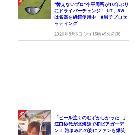
“替えないプロ”今平周吾が10年ぶり
にドライバーチェンジ！ UT、5W
は名器を継続使用中 #男子プロセ
ッティング
2026年8月6日 (木) 15時49分
38
「ビール注ぐのむずかしかった…」
江口紗代が北海道で初ビアガーデ
ン！ 泡まみれの姿にファンも爆笑