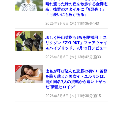
晴れ渡った緑の丘を散歩する金澤志
奈、抜群のスタイルに「8頭身！」
「可愛いにも程がある」
2026年8月6日 (木) 11時36分
3
珍しく松山英樹も5Wを即採用！ ス
リクソン『ZXi RKT』フェアウェイ
＆ハイブリッド、9月12日デビュー
2026年8月6日 (木) 13時42分
33
改名が呼び込んだ悲願の初V！ 苦節
を乗り越えた美女イ・ユルリンは、
同姓同名7人の混戦から這い上がっ
た“新星ヒロイン”
2026年8月6日 (木) 11時30分
15