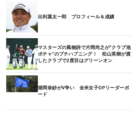
出利葉太一郎 プロフィール＆成績
マスターズの風物詩で片岡尚之が“クラブ池
ポチャ”のプチハプニング！ 松山英樹が渡
したクラブで2度目はグリーンオン
畑岡奈紗がV争い 全米女子OPリーダーボ
ード