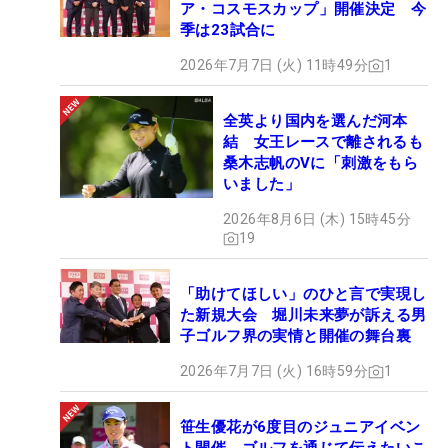
ア・コスモスカップ」開催決定 今
季は23試合に
2026年7月7日 (火) 11時49分
1
全英より国内を選んだ河本
結 女王レースで離されるも
桑木志帆のVに「刺激をもら
いました」
2026年8月6日 (木) 15時45分
19
「助けてほしい」のひと言で実現し
た新規大会 堀川未来夢が訴える男
子ゴルフ界の実情と開催の舞台裏
2026年7月7日 (火) 16時59分
1
笹生優花が6度目のジュニアイベン