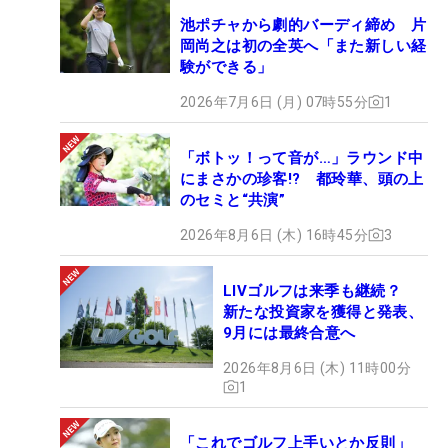
池ポチャから劇的バーディ締め 片
岡尚之は初の全英へ「また新しい経
験ができる」
2026年7月6日 (月) 07時55分
1
「ボトッ！って音が…」ラウンド中
にまさかの珍客!? 都玲華、頭の上
のセミと“共演”
2026年8月6日 (木) 16時45分
3
LIVゴルフは来季も継続？
新たな投資家を獲得と発表、
9月には最終合意へ
2026年8月6日 (木) 11時00分
1
「これでゴルフ上手いとか反則」