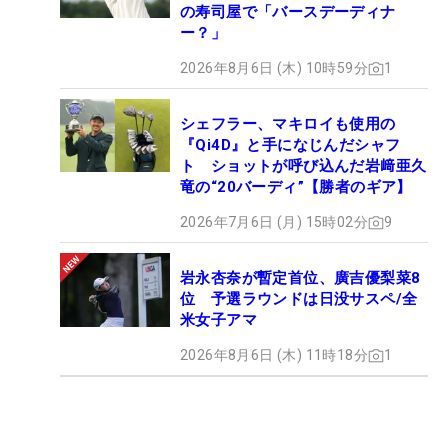
の寿司屋で「バースデーディナ
ー？」
2026年8月6日 (木) 10時59分
1
シェフラー、マキロイも使用の
『Qi4D』と手になじんだシャフ
ト ショットが呼び込んだ岩﨑亜久
竜の“20バーディ”【勝者のギア】
2026年7月6日 (月) 15時02分
9
岩永杏奈が暫定首位、廣吉優梨菜8
位 予選ラウンドは日没サスペ/全
米女子アマ
2026年8月6日 (木) 11時18分
1