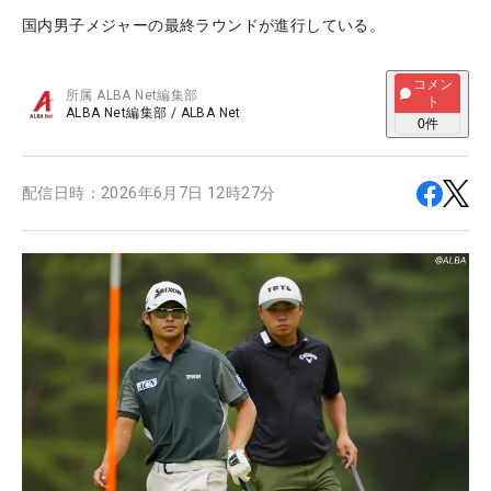
国内男子メジャーの最終ラウンドが進行している。
コメン
所属
ALBA Net編集部
ト
ALBA Net編集部
/
ALBA Net
0
件
配信日時：
2026年6月7日 12時27分