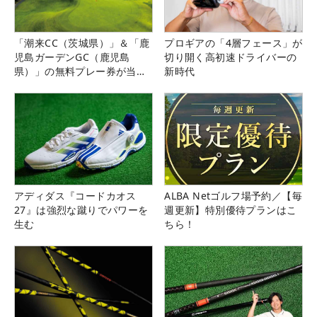
「潮来CC（茨城県）」＆「鹿
プロギアの「4層フェース」が
児島ガーデンGC（鹿児島
切り開く高初速ドライバーの
県）」の無料プレー券が当た
新時代
る！！
アディダス『コードカオス
ALBA Netゴルフ場予約／【毎
27』は強烈な蹴りでパワーを
週更新】特別優待プランはこ
生む
ちら！