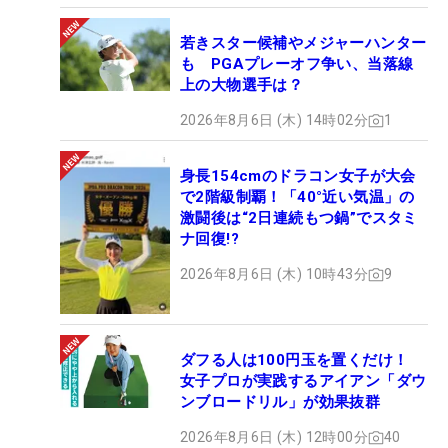
若きスター候補やメジャーハンター
も PGAプレーオフ争い、当落線
上の大物選手は？
2026年8月6日 (木) 14時02分
1
身長154cmのドラコン女子が大会
で2階級制覇！「40°近い気温」の
激闘後は“2日連続もつ鍋”でスタミ
ナ回復!?
2026年8月6日 (木) 10時43分
9
ダフる人は100円玉を置くだけ！
女子プロが実践するアイアン「ダウ
ンブロードリル」が効果抜群
2026年8月6日 (木) 12時00分
40