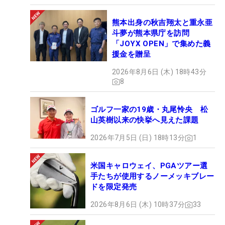
熊本出身の秋吉翔太と重永亜
斗夢が熊本県庁を訪問
「JOYX OPEN」で集めた義
援金を贈呈
2026年8月6日 (木) 18時43分
8
ゴルフ一家の19歳・丸尾怜央 松
山英樹以来の快挙へ見えた課題
2026年7月5日 (日) 18時13分
1
米国キャロウェイ、PGAツアー選
手たちが使用するノーメッキブレー
ドを限定発売
2026年8月6日 (木) 10時37分
33