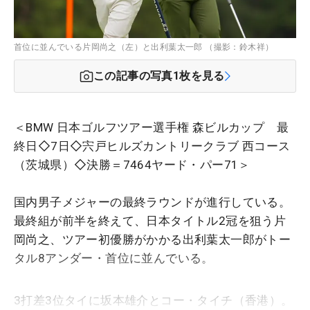
首位に並んでいる片岡尚之（左）と出利葉太一郎 （撮影：鈴木祥）
この記事の写真
1
枚を見る
＜BMW 日本ゴルフツアー選手権 森ビルカップ 最
終日◇7日◇宍戸ヒルズカントリークラブ 西コース
（茨城県）◇決勝＝7464ヤード・パー71＞
国内男子メジャーの最終ラウンドが進行している。
最終組が前半を終えて、日本タイトル2冠を狙う片
岡尚之、ツアー初優勝がかかる出利葉太一郎がトー
タル8アンダー・首位に並んでいる。
3打差3位タイに坂本雄介とコー・タイチ（香港）。