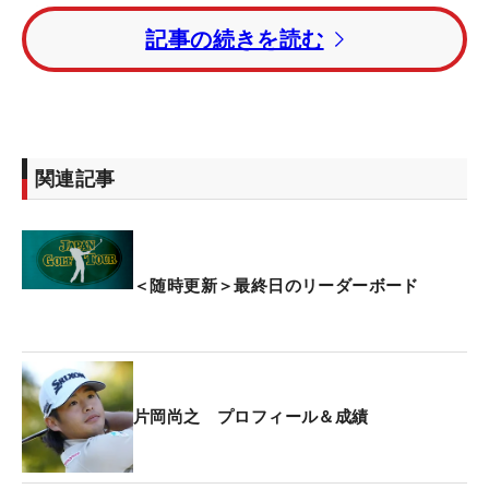
4打差5位タイには近藤智弘、岩田寛、岩﨑亜久竜、
記事の続きを読む
米澤蓮、大西魁斗、佐藤大平が続いている。
22歳の中野麟太朗はトータル3アンダー・11位。昨
年覇者の蟬川泰果はトータルイーブンパー・18位タ
イにつけている。
関連記事
賞金総額は1億5000万円。優勝者には3000万円が贈
られる。
＜随時更新＞最終日のリーダーボード
片岡尚之 プロフィール＆成績