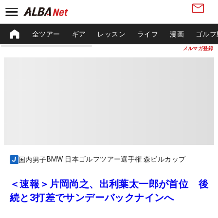
全ツアー
ギア
レッスン
ライフ
漫画
ゴルフ
メルマガ登録
BMW 日本ゴルフツアー選手権 森ビルカップ
国内男子
＜速報＞片岡尚之、出利葉太一郎が首位 後
続と3打差でサンデーバックナインへ