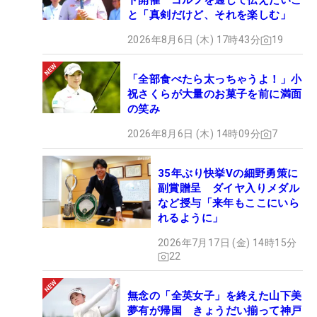
ト開催 ゴルフを通じて伝えたいこ
と「真剣だけど、それを楽しむ」
2026年8月6日 (木) 17時43分
19
「全部食べたら太っちゃうよ！」小
祝さくらが大量のお菓子を前に満面
の笑み
2026年8月6日 (木) 14時09分
7
35年ぶり快挙Vの細野勇策に
副賞贈呈 ダイヤ入りメダル
など授与「来年もここにいら
れるように」
2026年7月17日 (金) 14時15分
22
無念の「全英女子」を終えた山下美
夢有が帰国 きょうだい揃って神戸