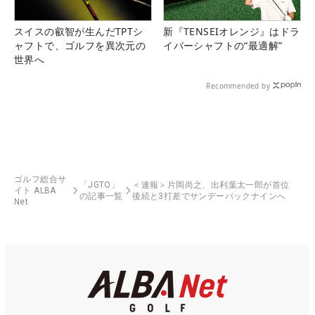
スイスの叡智が生んだTPTシ
新『TENSEIオレンジ』はドラ
ャフトで、ゴルフを異次元の
イバーシャフトの“最適解”
世界へ
Recommended by
ゴルフ総合サ
「JGTO」
＜速報＞片岡尚之、出利葉太一郎が首位
イト ALBA
の記事一覧
後続と3打差でサンデーバックナインへ
Net