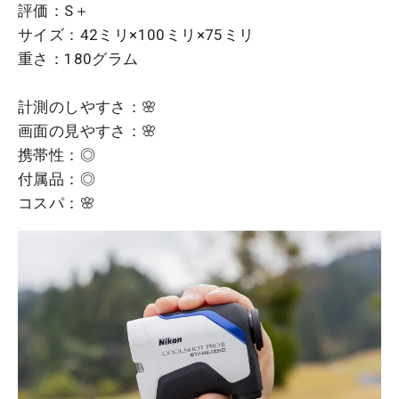
評価：S＋
サイズ：42ミリ×100ミリ×75ミリ
重さ：180グラム
計測のしやすさ：🌸
画面の見やすさ：🌸
携帯性：◎
付属品：◎
コスパ：🌸