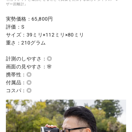
ザー距離計』
実勢価格：65,800円
評価：S
サイズ：39ミリ×112ミリ×80ミリ
重さ：210グラム
計測のしやすさ：◎
画面の見やすさ：🌸
携帯性：◎
付属品：◎
コスパ：◎