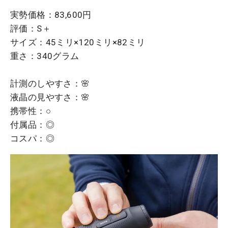
実勢価格：83,600円
評価：S＋
サイズ：45ミリ×120ミリ×82ミリ
重さ：340グラム
計測のしやすさ：🌸
液晶の見やすさ：🌸
携帯性：○
付属品：◎
コスパ：◎