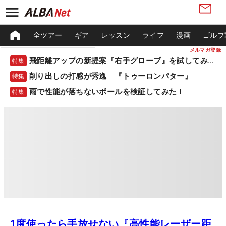
全ツアー
ギア
レッスン
ライフ
漫画
ゴルフ
メルマガ登録
飛距離アップの新提案『右手グローブ』を試してみた！
特集
削り出しの打感が秀逸 『トゥーロンパター』
特集
雨で性能が落ちないボールを検証してみた！
特集
1度使ったら手放せない『高性能レーザー距