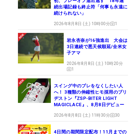
初、プレーオフ進出逃す 18年連
続出場記録も終止符「何事も永遠に
続けられない」
2026年8月8日 (土) 10時00分
1
岩永杏奈が16強進出 大会は
3日連続で悪天候順延/全米女
子アマ
2026年8月8日 (土) 10時20分
1
スイング中のブレをなくしたい人
へ！ 3種類の伸縮性ヒモ採用のブリ
ヂストン『ZSP-BITER LIGHT
MAGICLACE』、8月8日デビュー
2026年8月8日 (土) 11時30分
30
4日間の期間限定配布！11月までの