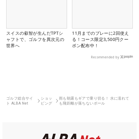
スイスの叡智が生んだTPTシ
11月までのプレーに2回使え
ャフトで、ゴルフを異次元の
る！コース限定3,500円クー
世界へ
ポン配布中！
Recommended by
ゴルフ総合サイ
ショッ
雨も朝露もギアで乗り切る！ 水に濡れて
ト ALBA Net
ピング
も飛距離が落ちないボール