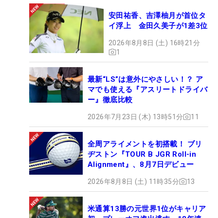
安田祐香、吉澤柚月が首位タ
イ浮上 金田久美子が1差3位
2026年8月8日 (土) 16時21分
1
最新“LS”は意外にやさしい！？ ア
マでも使える『アスリートドライバ
ー』徹底比較
2026年7月23日 (木) 13時51分
11
全周アライメントを初搭載！ ブリ
ヂストン『TOUR B JGR Roll-in
Alignment』、8月7日デビュー
2026年8月8日 (土) 11時35分
13
米通算13勝の元世界1位がキャリア