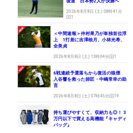
後退 日本勢2人が決勝へ
2026年8月8日 (土) 08時41分
1
＜中間速報＞仲村果乃が単独首位浮
上 1打差に吉澤柚月、小林光希、
全美貞
2026年8月8日 (土) 13時04分
1
6戦連続予選落ちから復活の狼煙
入谷響を救った師匠・中嶋常幸の助
言
2026年8月8日 (土) 07時45分
19
持ち運びやすくて、収納力も◎！ 3
万円以下で買える高機能『キャディ
バッグ』