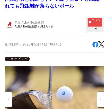
れても飛距離が落ちないボール
コメン
所属
ALBA Net編集部
ト
ALBA Net編集部
/
ALBA Net
0
件
配信日時：
2026年5月14日 10時46分
ショッピング