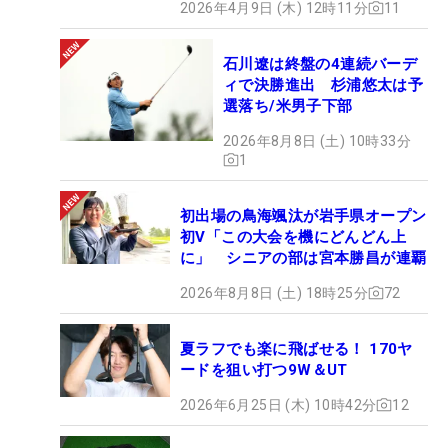
2026年4月9日 (木) 12時11分
11
石川遼は終盤の4連続バーデ
ィで決勝進出 杉浦悠太は予
選落ち/米男子下部
2026年8月8日 (土) 10時33分
1
初出場の鳥海颯汰が岩手県オープン
初V「この大会を機にどんどん上
に」 シニアの部は宮本勝昌が連覇
2026年8月8日 (土) 18時25分
72
夏ラフでも楽に飛ばせる！ 170ヤ
ードを狙い打つ9W＆UT
2026年6月25日 (木) 10時42分
12