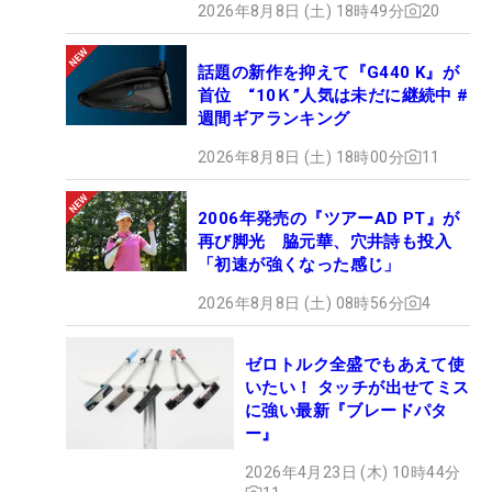
2026年8月8日 (土) 18時49分
20
話題の新作を抑えて『G440 K』が
首位 “10Ｋ”人気は未だに継続中 #
週間ギアランキング
2026年8月8日 (土) 18時00分
11
2006年発売の『ツアーAD PT』が
再び脚光 脇元華、穴井詩も投入
「初速が強くなった感じ」
2026年8月8日 (土) 08時56分
4
ゼロトルク全盛でもあえて使
いたい！ タッチが出せてミス
に強い最新『ブレードパタ
ー』
2026年4月23日 (木) 10時44分