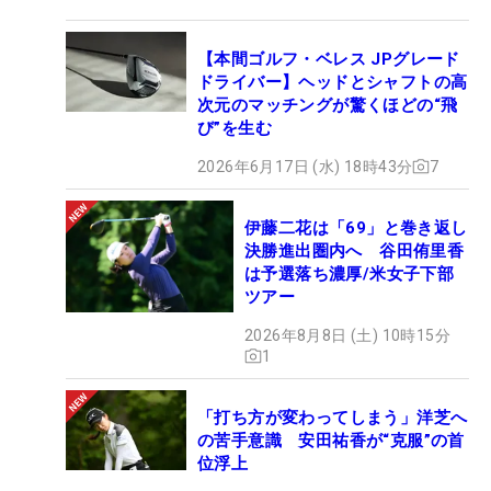
【本間ゴルフ・ベレス JPグレード
ドライバー】ヘッドとシャフトの高
次元のマッチングが驚くほどの“飛
び”を生む
2026年6月17日 (水) 18時43分
7
伊藤二花は「69」と巻き返し
決勝進出圏内へ 谷田侑里香
は予選落ち濃厚/米女子下部
ツアー
2026年8月8日 (土) 10時15分
1
「打ち方が変わってしまう」洋芝へ
の苦手意識 安田祐香が“克服”の首
位浮上