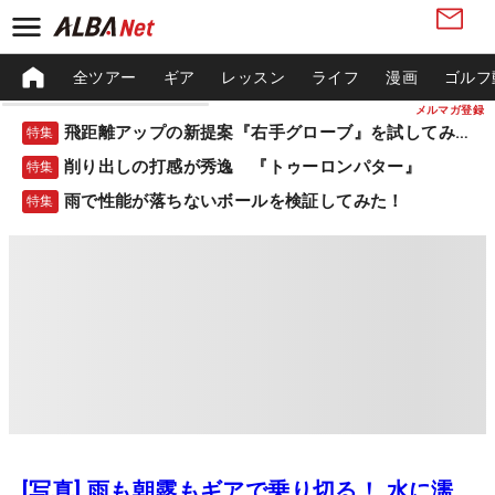
全ツアー
ギア
レッスン
ライフ
漫画
ゴルフ
メルマガ登録
飛距離アップの新提案『右手グローブ』を試してみた！
特集
削り出しの打感が秀逸 『トゥーロンパター』
特集
雨で性能が落ちないボールを検証してみた！
特集
[写真] 雨も朝露もギアで乗り切る！ 水に濡