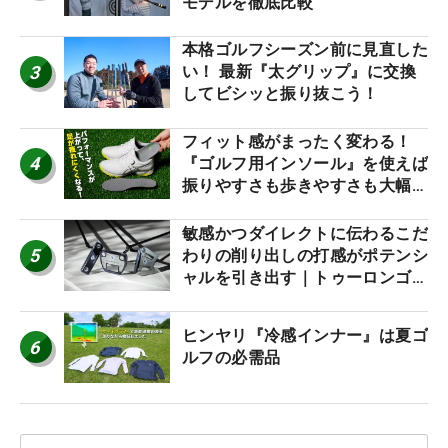
モデルを徹底比較
本格ゴルフシーズン前に見直した
3
い！ 最新『太グリップ』に交換
してビシッと振り抜こう！
フィット感がまったく変わる！
4
『ゴルフ用インソール』を使えば
振りやすさも歩きやすさも大幅に
アップ！
敏感かつダイレクトに伝わるこだ
5
わりの削り出しの打感がポテンシ
ャルを引き出す｜トゥーロンゴル
フ モナコ/アルカトラズ/ハリウ
ッド
ヒンヤリ『冷感インナー』は夏ゴ
6
ルフの必需品