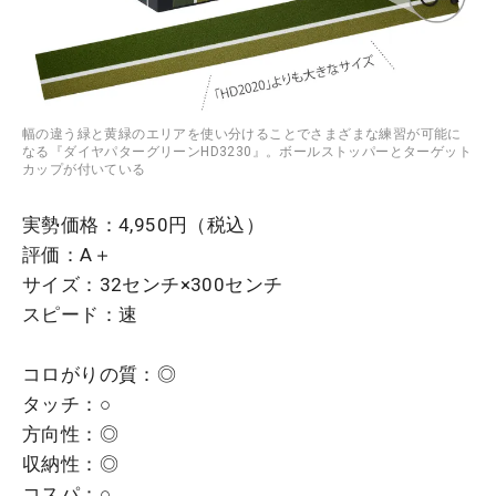
幅の違う緑と黄緑のエリアを使い分けることでさまざまな練習が可能に
なる『ダイヤパターグリーンHD3230』。ボールストッパーとターゲット
カップが付いている
実勢価格：4,950円（税込）
評価：A＋
サイズ：32センチ×300センチ
スピード：速
コロがりの質：◎
タッチ：○
方向性：◎
収納性：◎
コスパ：○