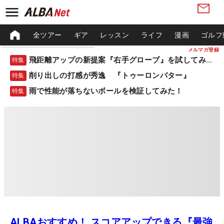
全ツアー
ギア
レッスン
ライフ
漫画
ゴルフ
メルマガ登録
飛距離アップの新提案『右手グローブ』を試してみた！
特集
削り出しの打感が秀逸 『トゥーロンパター』
特集
雨で性能が落ちないボールを検証してみた！
特集
ALBAおすすめ！ スコアアップできる『最強