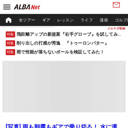
全ツアー
ギア
レッスン
ライフ
漫画
ゴルフ
メルマガ登録
飛距離アップの新提案『右手グローブ』を試してみた！
特集
削り出しの打感が秀逸 『トゥーロンパター』
特集
雨で性能が落ちないボールを検証してみた！
特集
[写真] 雨も朝露もギアで乗り切る！ 水に濡