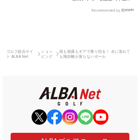
県）
Recommended by
ゴルフ総合サイ
ショッ
雨も朝露もギアで乗り切る！ 水に濡れて
ト ALBA Net
ピング
も飛距離が落ちないボール