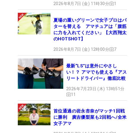
2026年8月7日 (金) 11時30分
1
夏場の重いグリーンで女子プロはパ
ターを替える アマチュアは「腹筋
に力を入れてください」【大西翔太
のHOTSHOT】
2026年8月7日 (金) 12時00分
7
最新“LS”は意外にやさし
い！？ アマでも使える『アス
リートドライバー』徹底比較
2026年7月23日 (木) 13時51分
11
首位通過の岩永杏奈がマッチ1回戦
に勝利 廣吉優梨菜も2回戦へ/全米
女子アマ