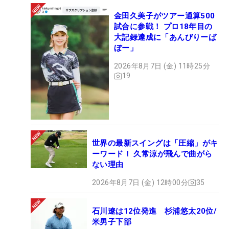
金田久美子がツアー通算500
試合に参戦！ プロ18年目の
大記録達成に「あんびりーば
ぼー」
2026年8月7日 (金) 11時25分
19
世界の最新スイングは「圧縮」がキ
ーワード！ 久常涼が飛んで曲がら
ない理由
2026年8月7日 (金) 12時00分
35
石川遼は12位発進 杉浦悠太20位/
米男子下部