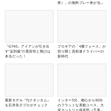
県）」の無料プレー券が当た
る！！
『G740』アイアンが引き出
プロギアの「4層フェース」が
す“反則級”の寛容性と飛びは
切り開く高初速ドライバーの
本当だった！
新時代
最新モデル『FJクオンタム』
インター5分、都心から60分
を石井良介プロがチェック
のフラットな美観コース。大
栄カントリー俱楽部（千葉