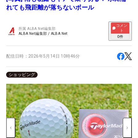
れても飛距離が落ちないボール
コメン
所属
ALBA Net編集部
ト
ALBA Net編集部
/
ALBA Net
0
件
配信日時：
2026年5月14日 10時46分
ショッピング