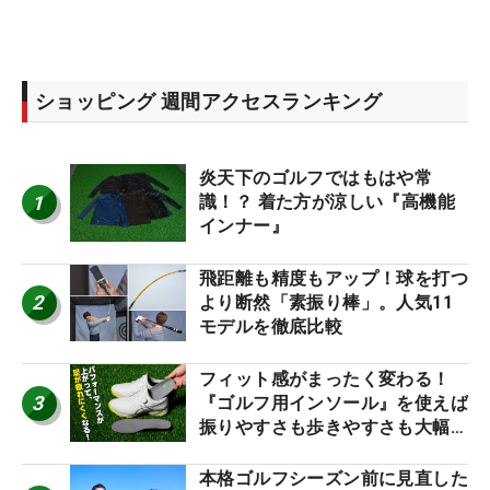
ショッピング 週間アクセスランキング
炎天下のゴルフではもはや常
1
識！？ 着た方が涼しい『高機能
インナー』
飛距離も精度もアップ！球を打つ
2
より断然「素振り棒」。人気11
モデルを徹底比較
フィット感がまったく変わる！
3
『ゴルフ用インソール』を使えば
振りやすさも歩きやすさも大幅に
アップ！
本格ゴルフシーズン前に見直した