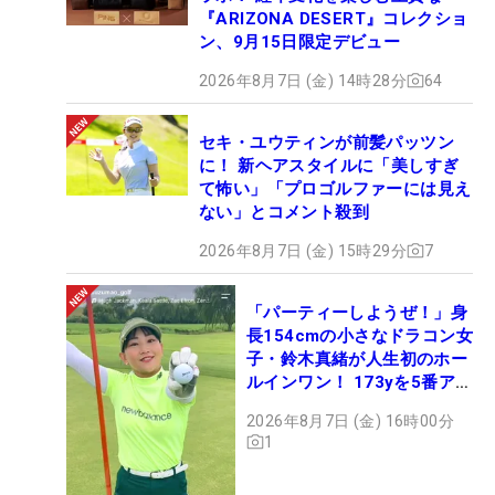
『ARIZONA DESERT』コレクショ
ン、9月15日限定デビュー
2026年8月7日 (金) 14時28分
64
セキ・ユウティンが前髪パッツン
に！ 新ヘアスタイルに「美しすぎ
て怖い」「プロゴルファーには見え
ない」とコメント殺到
2026年8月7日 (金) 15時29分
7
「パーティーしようぜ！」身
長154cmの小さなドラコン女
子・鈴木真緒が人生初のホー
ルインワン！ 173yを5番アイ
アンで会心のショット
2026年8月7日 (金) 16時00分
1