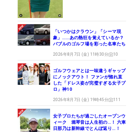
「いつかはクラウン」「シーマ現
象」……あの熱狂を覚えているか？
バブルのゴルフ場を彩った名車たち
2026年8月7日 (金) 11時30分
10
ゴルフウェアとは一味違うギャップ
にノックアウト！ ファンが惚れ直
した「ドレス姿が完璧すぎる女子プ
ロ」神10
2026年8月7日 (金) 19時45分
111
女子プロたちが過ごしたオープンウ
ィーク 堀琴音は人生初の…！ 六車
日那乃は新幹線でとんぼ返り…！