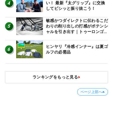
4
い！ 最新『太グリップ』に交換
してビシッと振り抜こう！
敏感かつダイレクトに伝わるこだ
5
わりの削り出しの打感がポテンシ
ャルを引き出す｜トゥーロンゴル
フ モナコ/アルカトラズ/ハリウ
ッド
ヒンヤリ『冷感インナー』は夏ゴ
6
ルフの必需品
ランキングをもっと見る
ページ上部へ