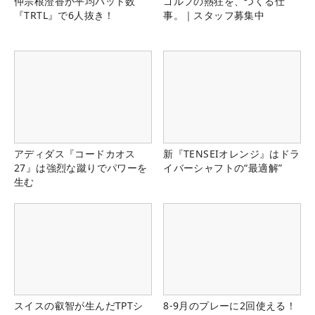
仲宗根澄香が平均パット数
ゴルフの熱狂を、つくる仕
『TRTL』で6人抜き！
事。｜スタッフ募集中
アディダス『コードカオス
新『TENSEIオレンジ』はドラ
27』は強烈な蹴りでパワーを
イバーシャフトの“最適解”
生む
スイスの叡智が生んだTPTシ
8-9月のプレーに2回使える！