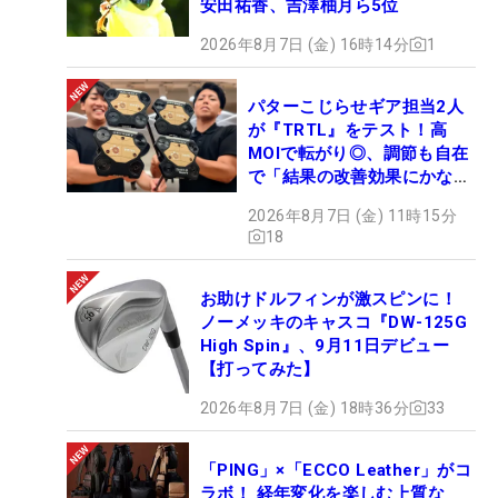
安田祐香、吉澤柚月ら5位
2026年8月7日 (金) 16時14分
1
パターこじらせギア担当2人
が『TRTL』をテスト！高
MOIで転がり◎、調節も自在
で「結果の改善効果にかなり
の意外性」
2026年8月7日 (金) 11時15分
18
お助けドルフィンが激スピンに！
ノーメッキのキャスコ『DW-125G
High Spin』、9月11日デビュー
【打ってみた】
2026年8月7日 (金) 18時36分
33
「PING」×「ECCO Leather」がコ
ラボ！ 経年変化を楽しむ上質な