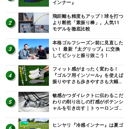
インナー』
飛距離も精度もアップ！球を打つ
2
より断然「素振り棒」。人気11
モデルを徹底比較
本格ゴルフシーズン前に見直した
3
い！ 最新『太グリップ』に交換
してビシッと振り抜こう！
フィット感がまったく変わる！
4
『ゴルフ用インソール』を使えば
振りやすさも歩きやすさも大幅に
アップ！
敏感かつダイレクトに伝わるこだ
5
わりの削り出しの打感がポテンシ
ャルを引き出す｜トゥーロンゴル
フ モナコ/アルカトラズ/ハリウ
ッド
ヒンヤリ『冷感インナー』は夏ゴ
6