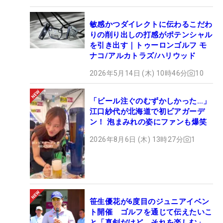
敏感かつダイレクトに伝わるこだわ
りの削り出しの打感がポテンシャル
を引き出す｜トゥーロンゴルフ モ
ナコ/アルカトラズ/ハリウッド
2026年5月14日 (木) 10時46分
10
「ビール注ぐのむずかしかった…」
江口紗代が北海道で初ビアガーデ
ン！ 泡まみれの姿にファンも爆笑
2026年8月6日 (木) 13時27分
1
笹生優花が6度目のジュニアイベン
ト開催 ゴルフを通じて伝えたいこ
と「真剣だけど、それを楽しむ」