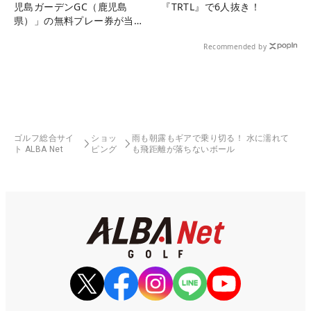
児島ガーデンGC（鹿児島
『TRTL』で6人抜き！
県）」の無料プレー券が当た
る！！
Recommended by
ゴルフ総合サイ
ショッ
雨も朝露もギアで乗り切る！ 水に濡れて
ト ALBA Net
ピング
も飛距離が落ちないボール