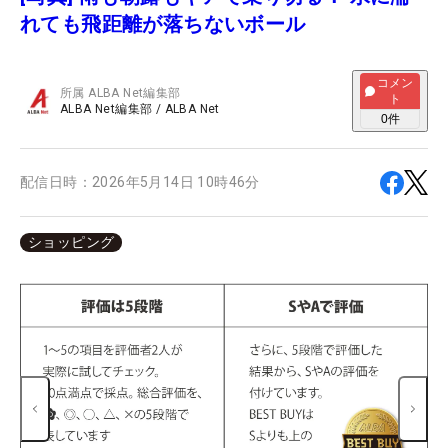
れても飛距離が落ちないボール
コメン
所属
ALBA Net編集部
ト
ALBA Net編集部
/
ALBA Net
0
件
配信日時：
2026年5月14日 10時46分
ショッピング