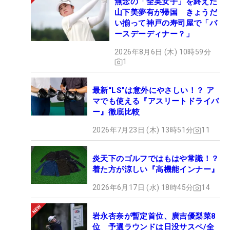
無念の「全英女子」を終えた
山下美夢有が帰国 きょうだ
い揃って神戸の寿司屋で「バ
ースデーディナー？」
2026年8月6日 (木) 10時59分
1
最新“LS”は意外にやさしい！？ ア
マでも使える『アスリートドライバ
ー』徹底比較
2026年7月23日 (木) 13時51分
11
炎天下のゴルフではもはや常識！？
着た方が涼しい『高機能インナー』
2026年6月17日 (水) 18時45分
14
岩永杏奈が暫定首位、廣吉優梨菜8
位 予選ラウンドは日没サスペ/全