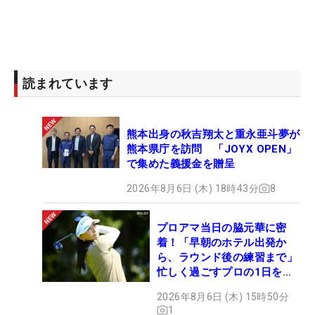
読まれています
熊本出身の秋吉翔太と重永亜斗夢が
熊本県庁を訪問 「JOYX OPEN」
で集めた義援金を贈呈
2026年8月6日 (木) 18時43分
8
プロアマ当日の脇元華に密
着！「早朝のホテル出発か
ら、ラウンド後の練習まで」
忙しく過ごすプロの1日を公
開
2026年8月6日 (木) 15時50分
1