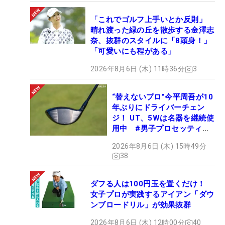
「これでゴルフ上手いとか反則」
晴れ渡った緑の丘を散歩する金澤志
奈、抜群のスタイルに「8頭身！」
「可愛いにも程がある」
2026年8月6日 (木) 11時36分
3
“替えないプロ”今平周吾が10
年ぶりにドライバーチェン
ジ！ UT、5Wは名器を継続使
用中 #男子プロセッティン
グ
2026年8月6日 (木) 15時49分
38
ダフる人は100円玉を置くだけ！
女子プロが実践するアイアン「ダウ
ンブロードリル」が効果抜群
2026年8月6日 (木) 12時00分
40