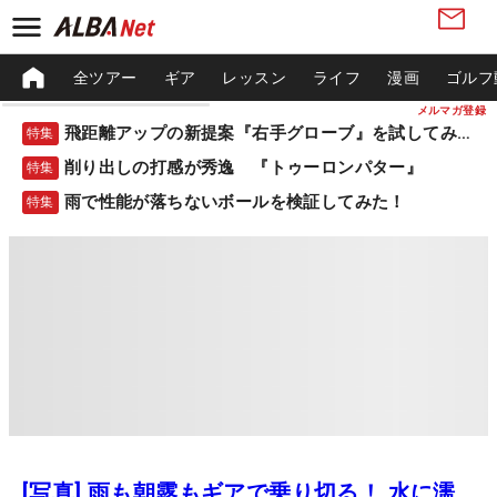
全ツアー
ギア
レッスン
ライフ
漫画
ゴルフ
メルマガ登録
飛距離アップの新提案『右手グローブ』を試してみた！
特集
削り出しの打感が秀逸 『トゥーロンパター』
特集
雨で性能が落ちないボールを検証してみた！
特集
[写真] 雨も朝露もギアで乗り切る！ 水に濡