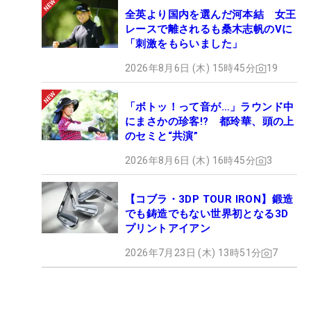
全英より国内を選んだ河本結 女王
レースで離されるも桑木志帆のVに
「刺激をもらいました」
2026年8月6日 (木) 15時45分
19
「ボトッ！って音が…」ラウンド中
にまさかの珍客!? 都玲華、頭の上
のセミと“共演”
2026年8月6日 (木) 16時45分
3
【コブラ・3DP TOUR IRON】鍛造
でも鋳造でもない世界初となる3D
プリントアイアン
2026年7月23日 (木) 13時51分
7