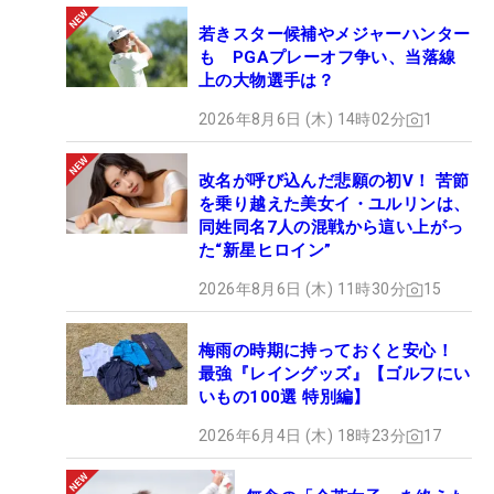
若きスター候補やメジャーハンター
も PGAプレーオフ争い、当落線
上の大物選手は？
2026年8月6日 (木) 14時02分
1
改名が呼び込んだ悲願の初V！ 苦節
を乗り越えた美女イ・ユルリンは、
同姓同名7人の混戦から這い上がっ
た“新星ヒロイン”
2026年8月6日 (木) 11時30分
15
梅雨の時期に持っておくと安心！
最強『レイングッズ』【ゴルフにい
いもの100選 特別編】
2026年6月4日 (木) 18時23分
17