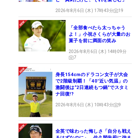
2026年8月6日 (木) 17時43分
19
「全部食べたら太っちゃう
よ！」小祝さくらが大量のお
菓子を前に満面の笑み
2026年8月6日 (木) 14時09分
7
身長154cmのドラコン女子が大会
で2階級制覇！「40°近い気温」の
激闘後は“2日連続もつ鍋”でスタミ
ナ回復!?
2026年8月6日 (木) 10時43分
9
全英で味わった悔しさ「自分も戦え
るはずなのに」 佐久間朱莉に強ま