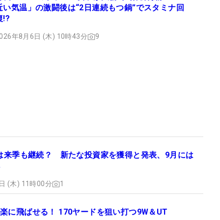
近い気温」の激闘後は“2日連続もつ鍋”でスタミナ回
復!?
026年8月6日 (木) 10時43分
9
フは来季も継続？ 新たな投資家を獲得と発表、9月には
日 (木) 11時00分
1
楽に飛ばせる！ 170ヤードを狙い打つ9W＆UT