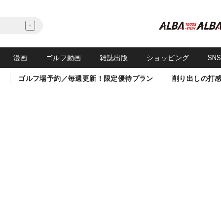
漫画
ゴルフ動画
雑誌出版
ショッピング
SN
ゴルフ場予約／毎週更新！限定優待プラン
削り出しの打