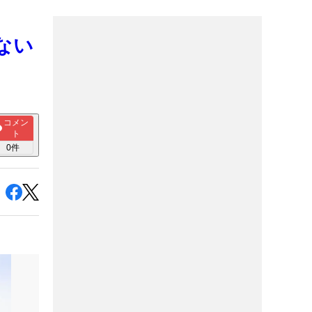
ない
コメン
ト
0
件