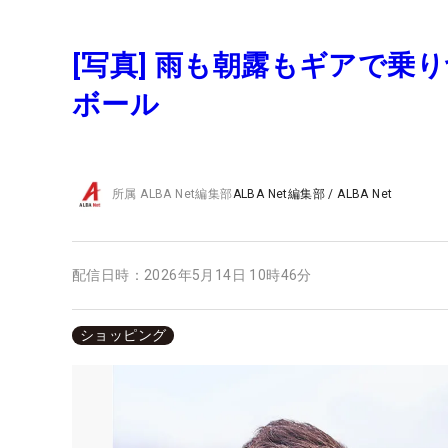
[写真] 雨も朝露もギアで乗
ボール
所属
ALBA Net編集部
ALBA Net編集部
/
ALBA Net
配信日時：
2026年5月14日 10時46分
ショッピング