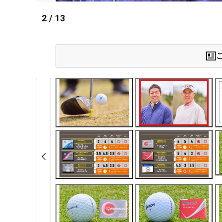
2
/
13