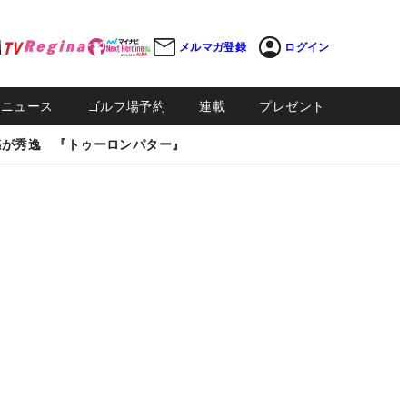
メルマガ登録
ログイン
Sニュース
ゴルフ場予約
連載
プレゼント
感が秀逸 『トゥーロンパター』