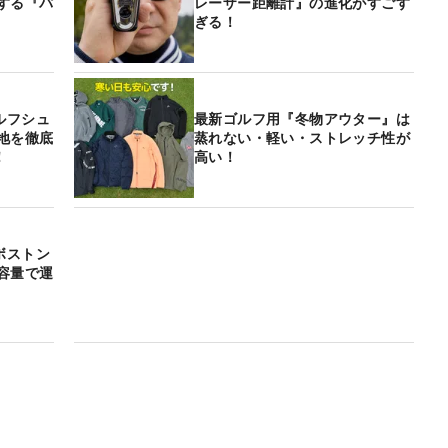
する『パ
レーザー距離計』の進化がすごす
ぎる！
ルフシュ
最新ゴルフ用『冬物アウター』は
地を徹底
蒸れない・軽い・ストレッチ性が
！
高い！
ボストン
容量で運