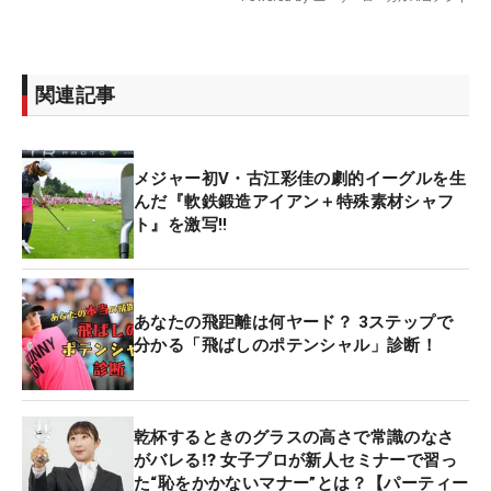
関連記事
メジャー初V・古江彩佳の劇的イーグルを生
んだ『軟鉄鍛造アイアン＋特殊素材シャフ
ト』を激写‼
あなたの飛距離は何ヤード？ 3ステップで
分かる「飛ばしのポテンシャル」診断！
乾杯するときのグラスの高さで常識のなさ
がバレる⁉ 女子プロが新人セミナーで習っ
た“恥をかかないマナー”とは？【パーティー