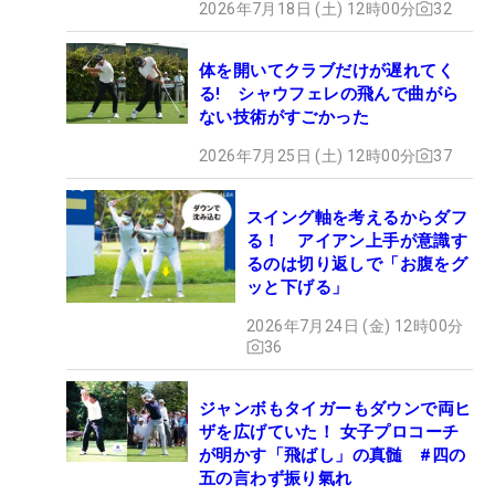
2026年7月18日 (土) 12時00分
32
体を開いてクラブだけが遅れてく
る! シャウフェレの飛んで曲がら
ない技術がすごかった
2026年7月25日 (土) 12時00分
37
スイング軸を考えるからダフ
る！ アイアン上手が意識す
るのは切り返しで「お腹をグ
ッと下げる」
2026年7月24日 (金) 12時00分
36
ジャンボもタイガーもダウンで両ヒ
ザを広げていた！ 女子プロコーチ
が明かす「飛ばし」の真髄 #四の
五の言わず振り氣れ