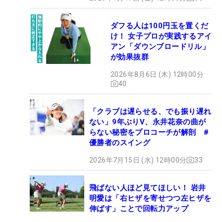
ダフる人は100円玉を置くだ
け！ 女子プロが実践するアイ
アン「ダウンブロードリル」
が効果抜群
2026年8月6日 (木) 12時00分
40
「クラブは遅らせる、でも振り遅れ
ない」9年ぶりV、永井花奈の曲が
らない秘密をプロコーチが解剖 #
優勝者のスイング
2026年7月15日 (水) 12時00分
33
飛ばない人ほど見てほしい！ 岩井
明愛は「右ヒザを寄せつつ左ヒザを
伸ばす」ことで回転力アップ