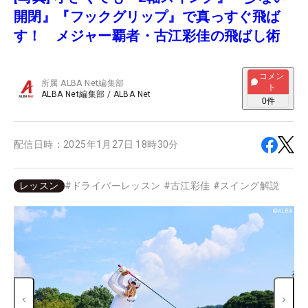
開閉』『フックグリップ』で真っすぐ飛ば
す！ メジャー覇者・古江彩佳の飛ばし術
コメン
所属
ALBA Net編集部
ト
ALBA Net編集部
/
ALBA Net
0
件
配信日時：
2025年1月27日 18時30分
レッスン
#
ドライバーレッスン
#
古江彩佳
#
スイング解説