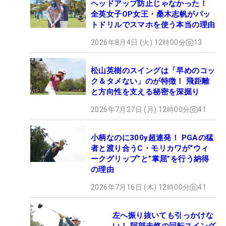
ヘッドアップ防止じゃなかった！
全英女子OP女王・桑木志帆がパッ
トドリルでスマホを使う本当の理由
2026年8月4日 (火) 12時00分
13
松山英樹のスイングは「早めのコッ
ク＆タメない」のが特徴！ 飛距離
と方向性を支える秘密を深掘り
2026年7月27日 (月) 12時00分
41
小柄なのに300y超連発！ PGAの猛
者と渡り合うC・モリカワが“ウィ
ークグリップ”と”掌屈”を行う納得
の理由
2026年7月16日 (木) 12時00分
41
左へ振り抜いても引っかけな
い！ 阿部未悠の回転スイング