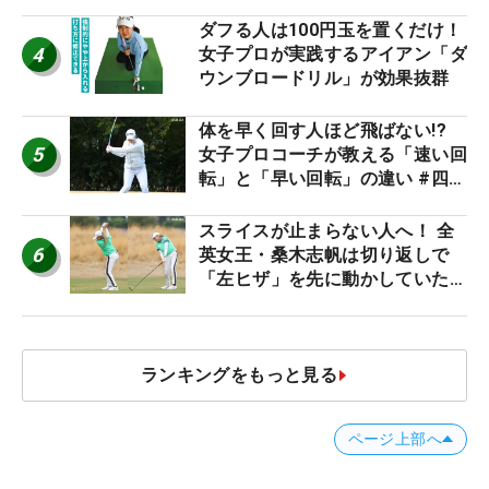
優勝者のスイング
ダフる人は100円玉を置くだけ！
4
女子プロが実践するアイアン「ダ
ウンブロードリル」が効果抜群
体を早く回す人ほど飛ばない!?
5
女子プロコーチが教える「速い回
転」と「早い回転」の違い #四の
五の言わず振り氣れ
スライスが止まらない人へ！ 全
6
英女王・桑木志帆は切り返しで
「左ヒザ」を先に動かしていた
#優勝者のスイング
ランキングをもっと見る
ページ上部へ