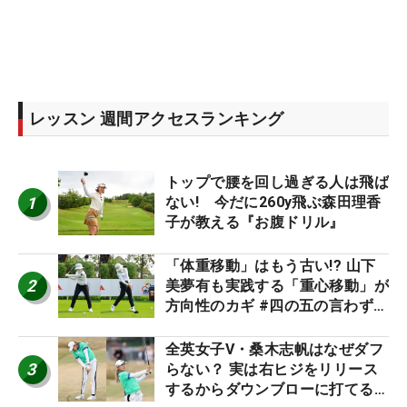
レッスン 週間アクセスランキング
トップで腰を回し過ぎる人は飛ば
1
ない! 今だに260y飛ぶ森田理香
子が教える『お腹ドリル』
「体重移動」はもう古い!? 山下
2
美夢有も実践する「重心移動」が
方向性のカギ #四の五の言わず振
り氣れ
全英女子V・桑木志帆はなぜダフ
3
らない？ 実は右ヒジをリリース
するからダウンブローに打てる #