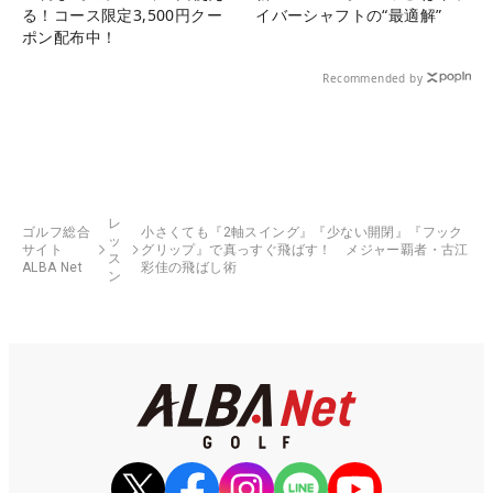
る！コース限定3,500円クー
イバーシャフトの“最適解”
ポン配布中！
Recommended by
レ
ゴルフ総合
小さくても『2軸スイング』『少ない開閉』『フック
ッ
サイト
グリップ』で真っすぐ飛ばす！ メジャー覇者・古江
ス
ALBA Net
彩佳の飛ばし術
ン