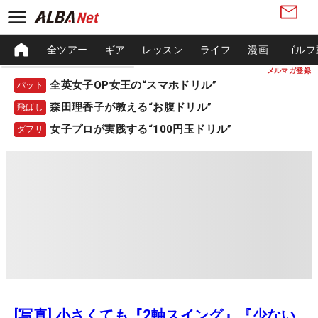
全ツアー
ギア
レッスン
ライフ
漫画
ゴルフ
メルマガ登録
全英女子OP女王の“スマホドリル”
パット
森田理香子が教える“お腹ドリル”
飛ばし
女子プロが実践する“100円玉ドリル”
ダフリ
[写真] 小さくても『2軸スイング』『少ない