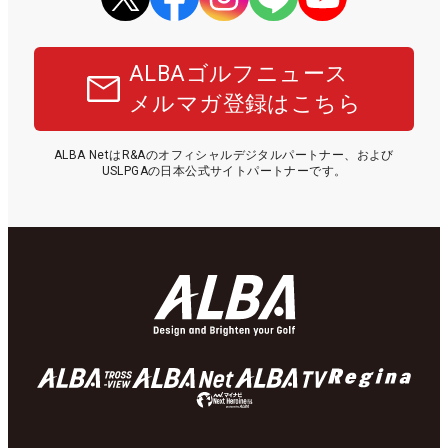
ALBAゴルフニュース
メルマガ登録はこちら
ALBA NetはR&Aのオフィシャルデジタルパートナー、および
USLPGAの日本公式サイトパートナーです。