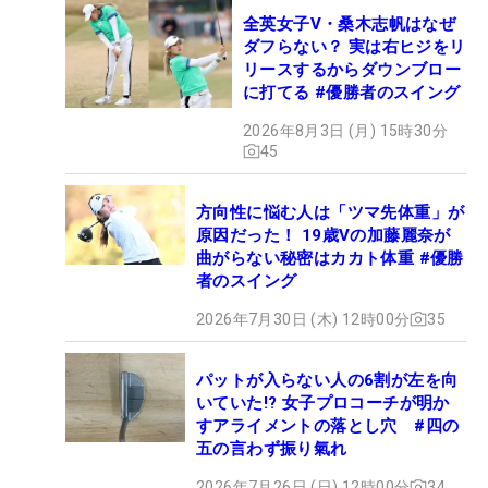
全英女子V・桑木志帆はなぜ
ダフらない？ 実は右ヒジをリ
リースするからダウンブロー
に打てる #優勝者のスイング
2026年8月3日 (月) 15時30分
45
方向性に悩む人は「ツマ先体重」が
原因だった！ 19歳Vの加藤麗奈が
曲がらない秘密はカカト体重 #優勝
者のスイング
2026年7月30日 (木) 12時00分
35
パットが入らない人の6割が左を向
いていた!? 女子プロコーチが明か
すアライメントの落とし穴 #四の
五の言わず振り氣れ
2026年7月26日 (日) 12時00分
34