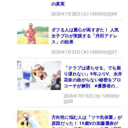
の真実
2026年7月28日 (火) 12時00分
68
ダフる人は重心が高すぎた！ 人気
女子プロが実践する「丹田アドレ
ス」の効果
2026年7月23日 (木) 12時00分
37
「クラブは遅らせる、でも振
り遅れない」9年ぶりV、永井
花奈の曲がらない秘密をプロ
コーチが解剖 #優勝者のス
イング
2026年7月15日 (水) 12時00分
33
方向性に悩む人は「ツマ先体重」が
原因だった！ 19歳Vの加藤麗奈が