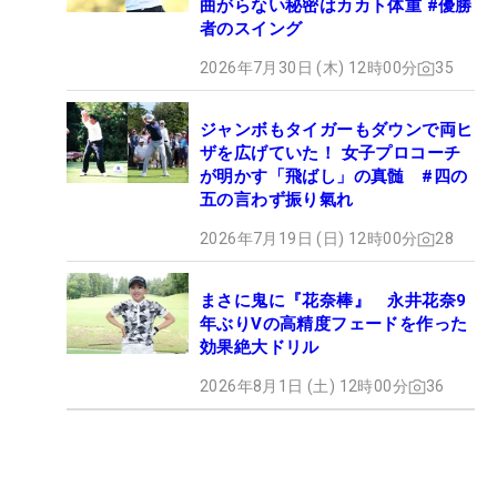
曲がらない秘密はカカト体重 #優勝
者のスイング
2026年7月30日 (木) 12時00分
35
ジャンボもタイガーもダウンで両ヒ
ザを広げていた！ 女子プロコーチ
が明かす「飛ばし」の真髄 #四の
五の言わず振り氣れ
2026年7月19日 (日) 12時00分
28
まさに鬼に『花奈棒』 永井花奈9
年ぶりVの高精度フェードを作った
効果絶大ドリル
2026年8月1日 (土) 12時00分
36