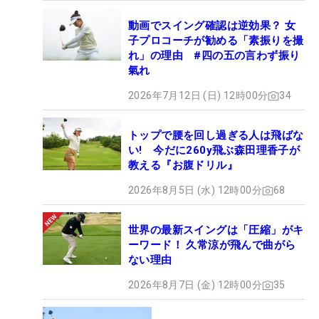
動画でスイング確認は逆効果？ 女
子プロコーチが勧める「素振りを撮
れ」の理由 #四の五の言わず振り
氣れ
2026年7月12日 (日) 12時00分
34
トップで腰を回し過ぎる人は飛ばな
い! 今だに260y飛ぶ森田理香子が
教える『お腹ドリル』
2026年8月5日 (水) 12時00分
68
世界の最新スイングは「圧縮」がキ
ーワード！ 久常涼が飛んで曲がら
ない理由
2026年8月7日 (金) 12時00分
35