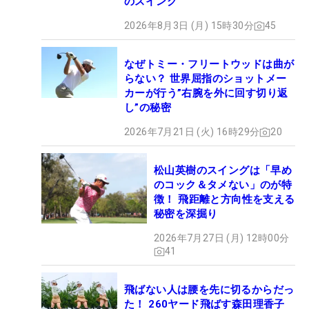
のスイング
2026年8月3日 (月) 15時30分
45
なぜトミー・フリートウッドは曲が
らない？ 世界屈指のショットメー
カーが行う”右腕を外に回す切り返
し”の秘密
2026年7月21日 (火) 16時29分
20
松山英樹のスイングは「早め
のコック＆タメない」のが特
徴！ 飛距離と方向性を支える
秘密を深掘り
2026年7月27日 (月) 12時00分
41
飛ばない人は腰を先に切るからだっ
た！ 260ヤード飛ばす森田理香子