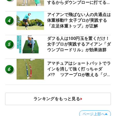
するからダウンブローに打てる #
優勝者のスイング
アイアンで飛ばない人の共通点は
4
体重移動!? 女子プロが実践する
「左足体重トップ」が正解
ダフる人は100円玉を置くだけ！
5
女子プロが実践するアイアン「ダ
ウンブロードリル」が効果抜群
アマチュアはショートパットでラ
6
インを消して強く打っちゃダ
メ!? ツアープロが教える「ジ
ャストタッチ」なら3パットが激
減するワケ
ランキングをもっと見る
ページ上部へ