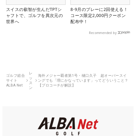
スイスの叡智が生んだTPTシ
8-9月のプレーに2回使える！
ャフトで、ゴルフを異次元の
コース限定2,000円クーポン
世界へ
配布中！
Recommended by
レ
ゴルフ総合
海外メジャー覇者第1号・樋口久子 超オーバースイ
ッ
サイト
ングでも「理にかなっています」ってどういうこと？
ス
ALBA Net
【プロコーチが解説】
ン