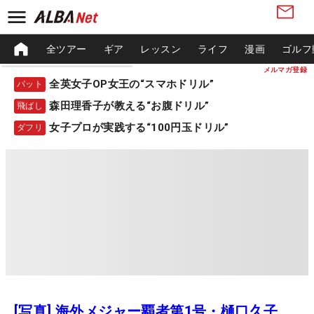
全ツアー
ギア
レッスン
ライフ
漫画
ゴルフ
メルマガ登録
全英女子OP女王の“スマホドリル”
パット
森田理香子が教える“お腹ドリル”
飛ばし
女子プロが実践する“100円玉ドリル”
ダフリ
[写真] 海外メジャー覇者第1号・樋口久子