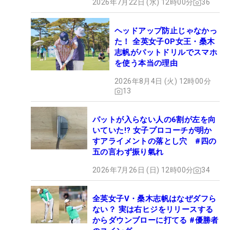
2026年7月22日 (水) 12時00分
36
ヘッドアップ防止じゃなかっ
た！ 全英女子OP女王・桑木
志帆がパットドリルでスマホ
を使う本当の理由
2026年8月4日 (火) 12時00分
13
パットが入らない人の6割が左を向
いていた!? 女子プロコーチが明か
すアライメントの落とし穴 #四の
五の言わず振り氣れ
2026年7月26日 (日) 12時00分
34
全英女子V・桑木志帆はなぜダフら
ない？ 実は右ヒジをリリースする
からダウンブローに打てる #優勝者