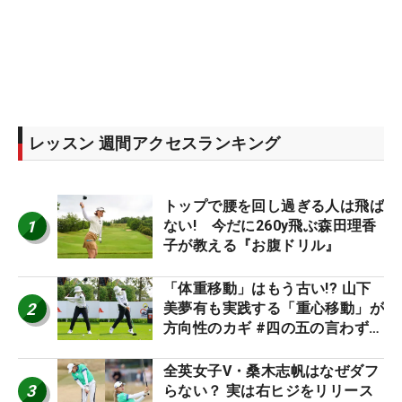
レッスン 週間アクセスランキング
トップで腰を回し過ぎる人は飛ば
1
ない! 今だに260y飛ぶ森田理香
子が教える『お腹ドリル』
「体重移動」はもう古い!? 山下
2
美夢有も実践する「重心移動」が
方向性のカギ #四の五の言わず振
り氣れ
全英女子V・桑木志帆はなぜダフ
3
らない？ 実は右ヒジをリリース