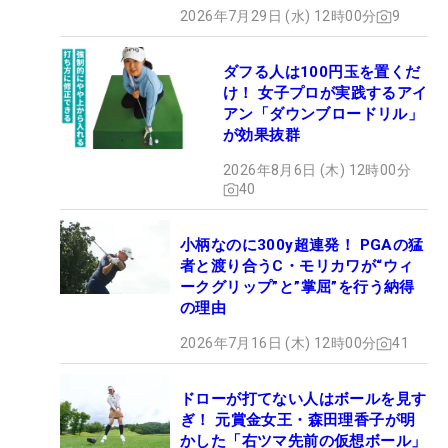
2026年7月29日 (水) 12時00分
9
ダフる人は100円玉を置くだ
け！ 女子プロが実践するアイ
アン「ダウンブロードリル」
が効果抜群
2026年8月6日 (木) 12時00分
40
小柄なのに300y超連発！ PGAの猛
者と渡り合うC・モリカワが“ウィ
ークグリップ”と”掌屈”を行う納得
の理由
2026年7月16日 (木) 12時00分
41
ドローが打てない人はボールを見す
ぎ！ 元賞金女王・森田理香子が明
かした「右ツマ先前の仮想ボール」