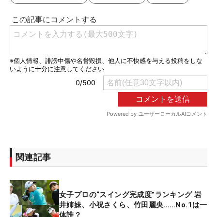
関連記事
女子プロの“スイング完成度”ランキング 岩
井姉妹、小祝さくら、竹田麗央……No.1は一
体誰？