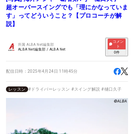
超オーバースイングでも「理にかなっていま
す」ってどういうこと？【プロコーチが解
説】
コメン
所属
ALBA Net編集部
ト
ALBA Net編集部
/
ALBA Net
0
件
配信日時：
2025年4月24日 11時45分
レッスン
#
ドライバーレッスン
#
スイング解説
#
樋口久子