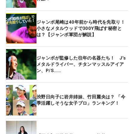
ジャンボ尾崎は40年前から時代を先取り！
小さなメタルウッドで300Y飛ばす秘密と
は？【ジャンボ軍団が解説】
ジャンボが監修した往年の名器たち！ J's
メタルドライバー、チタンマッスルアイア
ン、P/S……
渋野日向子に岩井姉妹、竹田麗央は？ 「今
季活躍しそうな女子プロ」ランキング！