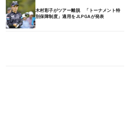
り。ちょうどそのヨコでは、木下稜介が日焼け止め
木村彩子がツアー離脱 「トーナメント特
を使用しており、ピオニーのいい香りが広まった。
別保障制度」適用をJLPGAが発表
多くのプロゴルファーや知人らが使用し、ちまたで
は人気急上昇中とか。「大きな利益を出せるように
なったら、ジュニア育成とかゴルフの試合などに使
っていきたいですね」と、ゴルファーが理想とする
商品開発だけでなく、ゴルフ界への還元も見据えて
いる。
1週間のオープンウィークを挟んで自身初の連勝が
かかる一戦。ピオニーの香り以上の存在感を見せて
大会を盛り上げつつ、目標とする年間王者の道を突
き進む。（文・小高拓）