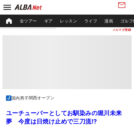
全ツアー
ギア
レッスン
ライフ
漫画
ゴルフ
メルマガ登録
関西オープン
国内男子
ユーチューバーとしてお馴染みの堀川未来
夢 今度は日焼け止めで三刀流⁉