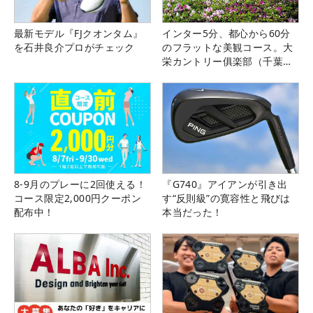
最新モデル『FJクオンタム』
インター5分、都心から60分
を石井良介プロがチェック
のフラットな美観コース。大
栄カントリー俱楽部（千葉
県）
8-9月のプレーに2回使える！
『G740』アイアンが引き出
コース限定2,000円クーポン
す“反則級”の寛容性と飛びは
配布中！
本当だった！