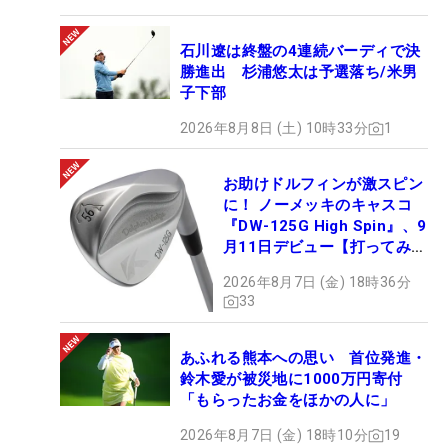
石川遼は終盤の4連続バーディで決
勝進出 杉浦悠太は予選落ち/米男
子下部
2026年8月8日 (土) 10時33分
1
お助けドルフィンが激スピン
に！ ノーメッキのキャスコ
『DW-125G High Spin』、9
月11日デビュー【打ってみ
た】
2026年8月7日 (金) 18時36分
33
あふれる熊本への思い 首位発進・
鈴木愛が被災地に1000万円寄付
「もらったお金をほかの人に」
2026年8月7日 (金) 18時10分
19