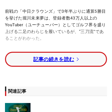
前戦の「中日クラウンズ」で3年半ぶりに通算5勝目
を挙げた堀川未来夢は、登録者数43万人以上の
YouTuber（ユーチューバー）としてゴルフ界を盛り
上げる二足のわらじを履いているが、“三刀流”であ
ることがわかった。
紫外線が強くなるこの季節、堀川も日焼け止めが欠
記事の続きを読む
かせない。「今年から日焼け止めもはじめました」
と手に持つのは『Rêve SENTEUR（レーヴ ソントゥ
ール）』と書かれたモノ。実はこれ、堀川自身が容
器や成分、香りなどこだわってプロデュースした日
焼け止めだ。
関連記事
昨年から「プロゴルファーのための」と銘打って
『Rêve SENTEUR』のシャンプー、トリートメント