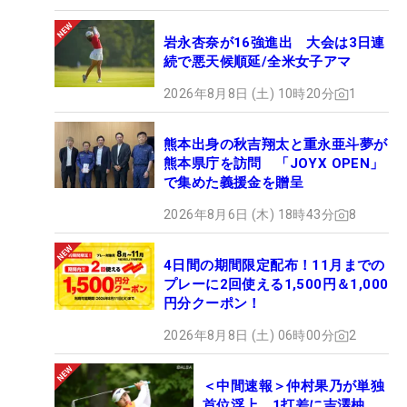
岩永杏奈が16強進出 大会は3日連
続で悪天候順延/全米女子アマ
2026年8月8日 (土) 10時20分
1
熊本出身の秋吉翔太と重永亜斗夢が
熊本県庁を訪問 「JOYX OPEN」
で集めた義援金を贈呈
2026年8月6日 (木) 18時43分
8
4日間の期間限定配布！11月までの
プレーに2回使える1,500円＆1,000
円分クーポン！
2026年8月8日 (土) 06時00分
2
＜中間速報＞仲村果乃が単独
首位浮上 1打差に吉澤柚