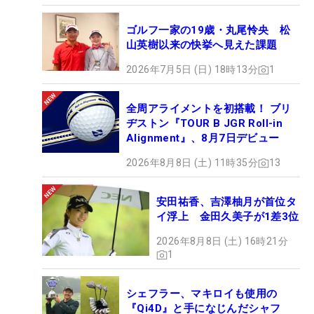
ゴルフ一家の19歳・丸尾怜央 松
山英樹以来の快挙へ見えた課題
2026年7月5日 (日) 18時13分
1
全周アライメントを初搭載！ ブリ
ヂストン『TOUR B JGR Roll-in
Alignment』、8月7日デビュー
2026年8月8日 (土) 11時35分
13
安田祐香、吉澤柚月が首位タ
イ浮上 金田久美子が1差3位
2026年8月8日 (土) 16時21分
1
シェフラー、マキロイも使用の
『Qi4D』と手になじんだシャフ