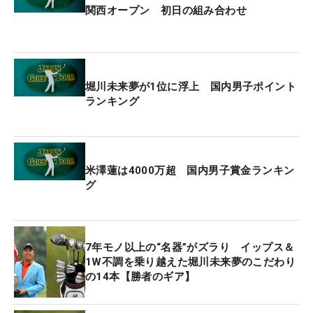
の製造・販売を開始。「プロゴルファーは、長時間
関西オープン 初日の組み合わせ
紫外線を浴びてダメージを受けます。しっかりケア
する成分をふんだんに入れています。自分がこうい
うのがあったらいいなと思って作りました」。その
第二弾として日焼け止めを作った。「スプレータイ
堀川未来夢が1位に浮上 国内男子ポイント
プでべたつきませんし、ウォータープルーフで汗に
ランキング
も強い」。プロだけでなく、ゴルファーにとってう
れしい効果ばかり。
米澤蓮は4000万超 国内男子賞金ランキン
堀川プロデュースの一番の特徴は香りだ。「レーヴ
グ
ソントゥールは、フランス語で『理想的な香り』と
いう意味なんですけど、一般的な商品よりも番手の
高い香りを使用しています」。その香りはピオニー
7年モノ以上の“名器”がズラり イップス＆
を選んだ。「集中力やリラックス効果があり、夜も
1W不調を乗り越えた堀川未来夢のこだわり
けっこう寝られます。お風呂上りは部屋にも香りが
の14本【勝者のギア】
残るぐらい。日焼け止めは、ラウンド中の汗臭さも
消えます」と、ゴルファーにはうれしい話しばか