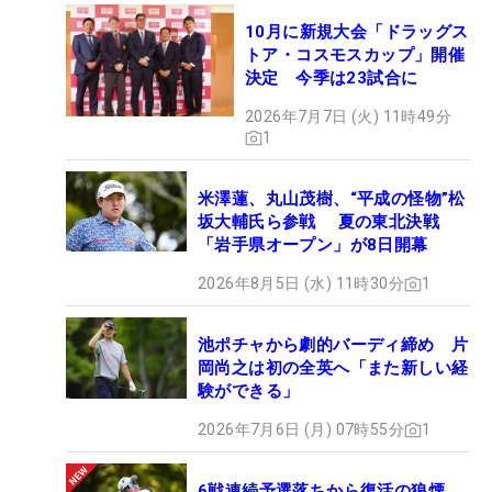
10月に新規大会「ドラッグス
トア・コスモスカップ」開催
決定 今季は23試合に
2026年7月7日 (火) 11時49分
1
米澤蓮、丸山茂樹、“平成の怪物”松
坂大輔氏ら参戦 夏の東北決戦
「岩手県オープン」が8日開幕
2026年8月5日 (水) 11時30分
1
池ポチャから劇的バーディ締め 片
岡尚之は初の全英へ「また新しい経
験ができる」
2026年7月6日 (月) 07時55分
1
6戦連続予選落ちから復活の狼煙