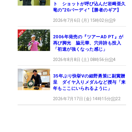
ト ショットが呼び込んだ岩﨑亜久
竜の“20バーディ”【勝者のギア】
2026年7月6日 (月) 15時02分
9
2006年発売の『ツアーAD PT』が
再び脚光 脇元華、穴井詩も投入
「初速が強くなった感じ」
2026年8月8日 (土) 08時56分
4
35年ぶり快挙Vの細野勇策に副賞贈
呈 ダイヤ入りメダルなど授与「来
年もここにいられるように」
2026年7月17日 (金) 14時15分
22