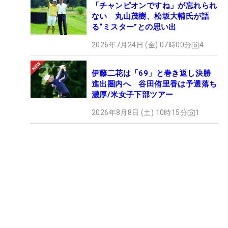
「チャンピオンですね」が忘れられ
ない 丸山茂樹、松坂大輔氏が語
る“ミスター”との思い出
2026年7月24日 (金) 07時00分
4
伊藤二花は「69」と巻き返し決勝
進出圏内へ 谷田侑里香は予選落ち
濃厚/米女子下部ツアー
2026年8月8日 (土) 10時15分
1