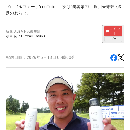
プロゴルファー、YouTuber、次は“美容家”!? 堀川未来夢の3
足のわらじ。
コメン
所属
ALBA Net編集部
ト
小高 拓
/
Hiromu Odaka
0
件
配信日時：
2026年5月13日 07時00分