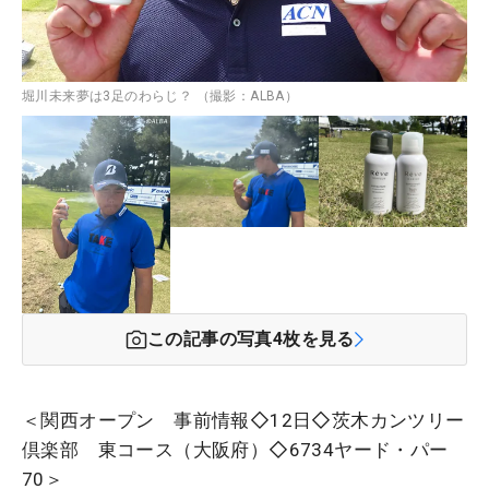
堀川未来夢は3足のわらじ？ （撮影：ALBA）
この記事の写真
4
枚を見る
＜関西オープン 事前情報◇12日◇茨木カンツリー
倶楽部 東コース（大阪府）◇6734ヤード・パー
70＞