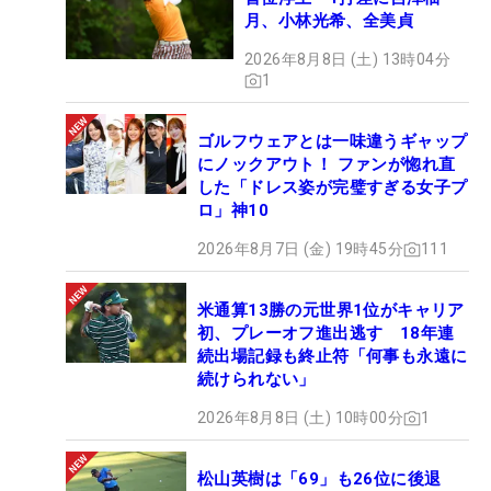
月、小林光希、全美貞
2026年8月8日 (土) 13時04分
1
ゴルフウェアとは一味違うギャップ
にノックアウト！ ファンが惚れ直
した「ドレス姿が完璧すぎる女子プ
ロ」神10
2026年8月7日 (金) 19時45分
111
米通算13勝の元世界1位がキャリア
初、プレーオフ進出逃す 18年連
続出場記録も終止符「何事も永遠に
続けられない」
2026年8月8日 (土) 10時00分
1
松山英樹は「69」も26位に後退