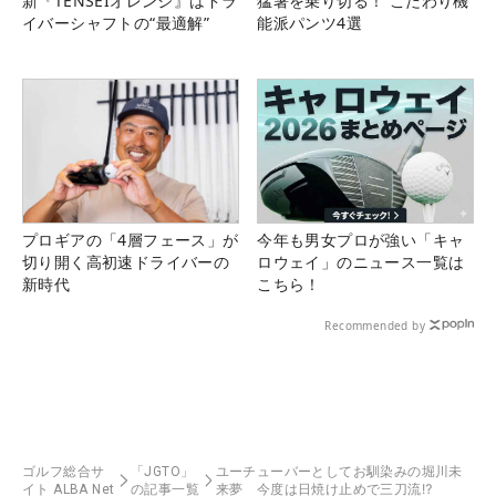
新『TENSEIオレンジ』はドラ
猛暑を乗り切る！ こだわり機
イバーシャフトの“最適解”
能派パンツ4選
プロギアの「4層フェース」が
今年も男女プロが強い「キャ
切り開く高初速ドライバーの
ロウェイ」のニュース一覧は
新時代
こちら！
Recommended by
ゴルフ総合サ
「JGTO」
ユーチューバーとしてお馴染みの堀川未
イト ALBA Net
の記事一覧
来夢 今度は日焼け止めで三刀流⁉