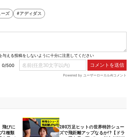
ューズ
#アディダス
、飛びに
280万足ヒットの世界特許シュー
ブ2種類
ズで飛距離アップなるか!?【ドラ