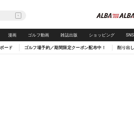
漫画
ゴルフ動画
雑誌出版
ショッピング
SN
ボード
ゴルフ場予約／期間限定クーポン配布中！
削り出