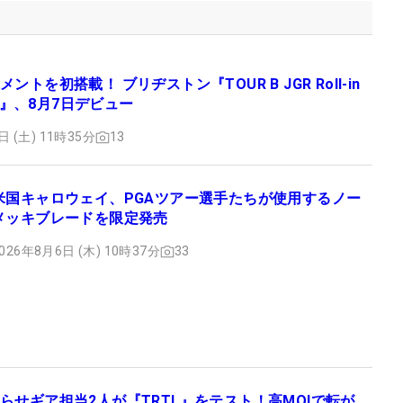
ントを初搭載！ ブリヂストン『TOUR B JGR Roll-in
ent』、8月7日デビュー
日 (土) 11時35分
13
米国キャロウェイ、PGAツアー選手たちが使用するノー
メッキブレードを限定発売
026年8月6日 (木) 10時37分
33
らせギア担当2人が『TRTL』をテスト！高MOIで転が