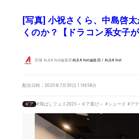
[写真] 小祝さくら、中島
くのか？【ドラコン系女子が
所属
ALBA Net編集部
ALBA Net編集部
/
ALBA Net
配信日時：
2025年7月30日 11時58分
ギア
#
飛ばしフェス2025＜ギア選び＞
#
シューズ
#
ア