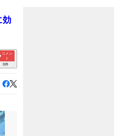
に効
コメン
ト
0
件