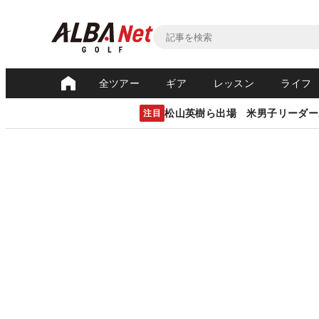
全ツアー
ギア
レッスン
ライフ
松山英樹ら出場 米男子リーダー
注目