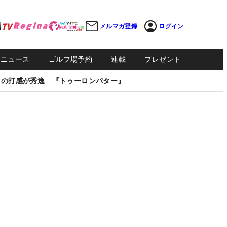
メルマガ登録
ログイン
Sニュース
ゴルフ場予約
連載
プレゼント
しの打感が秀逸 『トゥーロンパター』