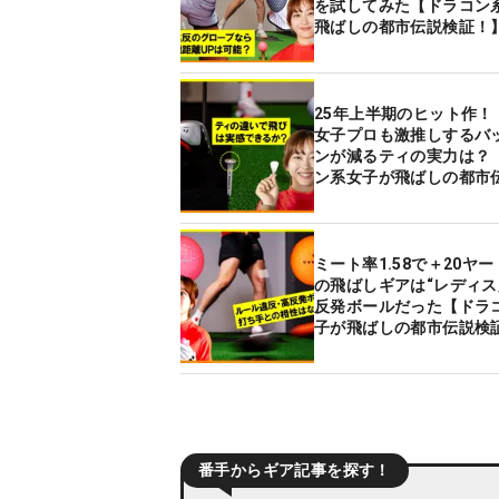
を試してみた【ドラコン
飛ばしの都市伝説検証！
25年上半期のヒット作！
女子プロも激推しするバ
ンが減るティの実力は？
ン系女子が飛ばしの都市
証！】
ミート率1.58で＋20ヤ
の飛ばしギアは“レディス
反発ボールだった【ドラ
子が飛ばしの都市伝説検
番手からギア記事を探す！