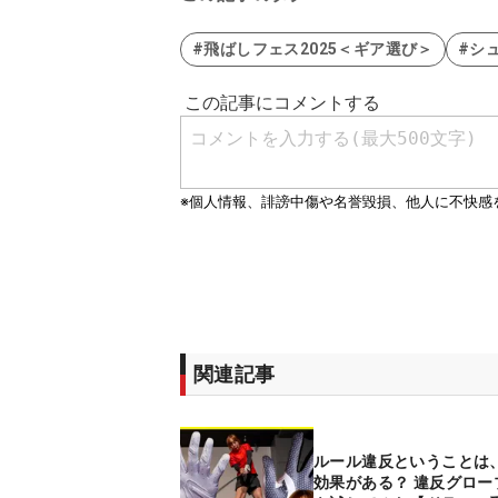
#飛ばしフェス2025＜ギア選び＞
#シ
関連記事
ルール違反ということは
効果がある？ 違反グロー