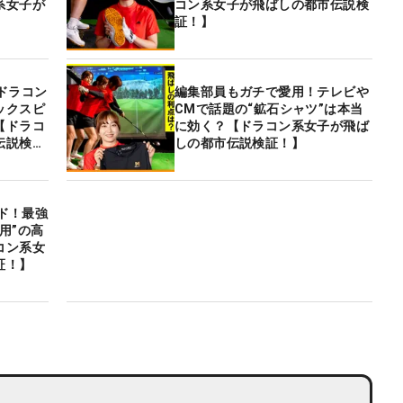
系女子が
コン系女子が飛ばしの都市伝説検
】
証！】
ドラコン
編集部員もガチで愛用！テレビや
ックスピ
CMで話題の“鉱石シャツ”は本当
【ドラコ
に効く？【ドラコン系女子が飛ば
伝説検
しの都市伝説検証！】
ード！最強
用”の高
コン系女
証！】