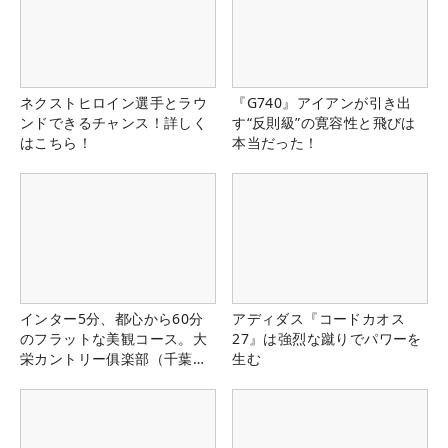
ネクストヒロイン選手とラウ
『G740』アイアンが引き出
ンドできるチャンス！詳しく
す“反則級”の寛容性と飛びは
はこちら！
本当だった！
インター5分、都心から60分
アディダス『コードカオス
のフラットな美観コース。大
27』は強烈な蹴りでパワーを
栄カントリー俱楽部（千葉
生む
県）