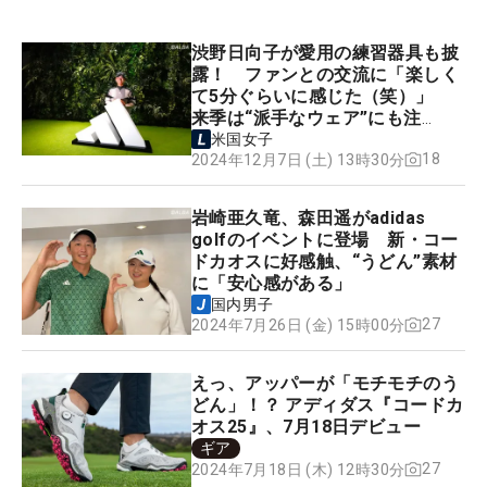
渋野日向子が愛用の練習器具も披
露！ ファンとの交流に「楽しく
て5分ぐらいに感じた（笑）」
来季は“派手なウェア”にも注
目？
米国女子
18
2024年12月7日 (土) 13時30分
岩崎亜久竜、森田遥がadidas
golfのイベントに登場 新・コー
ドカオスに好感触、“うどん”素材
に「安心感がある」
国内男子
27
2024年7月26日 (金) 15時00分
えっ、アッパーが「モチモチのう
どん」！？ アディダス『コードカ
オス25』、7月18日デビュー
ギア
27
2024年7月18日 (木) 12時30分