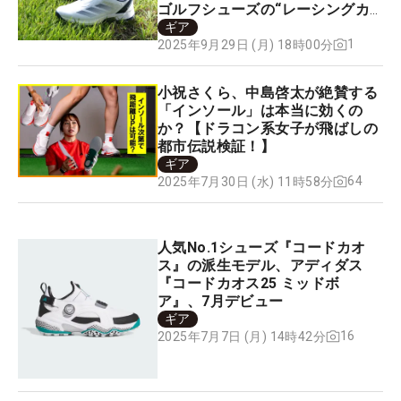
ゴルフシューズの“レーシングカ
ー”
ギア
1
2025年9月29日 (月) 18時00分
小祝さくら、中島啓太が絶賛する
「インソール」は本当に効くの
か？【ドラコン系女子が飛ばしの
都市伝説検証！】
ギア
64
2025年7月30日 (水) 11時58分
人気No.1シューズ『コードカオ
ス』の派生モデル、アディダス
『コードカオス25 ミッドボ
ア』、7月デビュー
ギア
16
2025年7月7日 (月) 14時42分