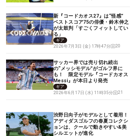
新『コードカオス27』は“怪感”
ベストスコア75の俳優・鈴木伸之
が太鼓判「すごくフィットしてい
る」
ギア
20
2026年7月3日 (金) 17時47分
サッカー界では売り切れ続出
の“メッシモデル”がゴルフ界に
も！ 限定モデル『コードカオス
Messi』が本日より発売
ギア
21
2026年6月17日 (水) 11時35分
渋野日向子がモデルとして着用！
アディダスゴルフの春夏コレクシ
ョンは、クールで動きやすい&美
シルエットが進化