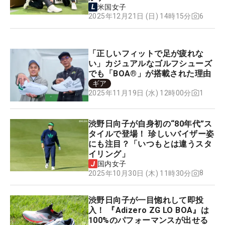
米国女子
6
2025年12月21日 (日) 14時15分
「正しいフィットで足が疲れな
い」カジュアルなゴルフシューズ
でも「BOA®」が搭載された理由
ギア
1
2025年11月19日 (水) 12時00分
渋野日向子が自身初の“80年代”ス
タイルで登場！ 珍しいバイザー姿
にも注目？「いつもとは違うスタ
イリング」
国内女子
8
2025年10月30日 (木) 11時30分
渋野日向子が一目惚れして即投
入！ 『Adizero ZG LO BOA』は
100%のパフォーマンスが出せる