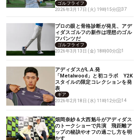
ゴルフライフ
37
2026年3月17日 (火) 19時15分
プロの眼と骨格診断が発見、アデ
ィダスゴルフの新作は理想のゴル
フパンツだ
ゴルフライフ
1
2026年3月13日 (金) 18時00分
アディダスがL.A.発
「Metalwood」と初コラボ Y2K
スタイルの限定コレクションを発
表
ギア
14
2026年2月18日 (水) 11時12分
畑岡奈紗＆大西魁斗がアディダス
のトークショーで共演 飛距離ア
ップの秘訣やオフの過ごし方を明
かす