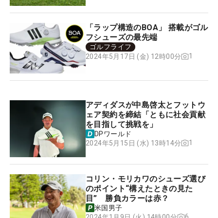
「ラップ構造のBOA」 搭載がゴル
フシューズの最先端
ゴルフライフ
1
2024年5月17日 (金) 12時00分
アディダスが中島啓太とフットウ
ェア契約を締結「ともに社会貢献
を目指して挑戦を」
DPワールド
1
2024年5月15日 (水) 13時14分
コリン・モリカワのシューズ選び
のポイント“構えたときの見た
目” 勝負カラーは赤？
米国男子
6
2024年1月9日 (火) 14時00分