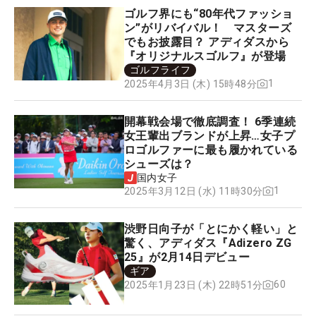
ゴルフ界にも“80年代ファッショ
ン”がリバイバル！ マスターズ
でもお披露目？ アディダスから
『オリジナルスゴルフ』が登場
ゴルフライフ
1
2025年4月3日 (木) 15時48分
開幕戦会場で徹底調査！ 6季連続
女王輩出ブランドが上昇…女子プ
ロゴルファーに最も履かれている
シューズは？
国内女子
1
2025年3月12日 (水) 11時30分
渋野日向子が「とにかく軽い」と
驚く、アディダス『Adizero ZG
25』が2月14日デビュー
ギア
60
2025年1月23日 (木) 22時51分