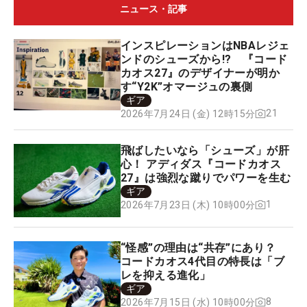
ニュース・記事
インスピレーションはNBAレジェ
ンドのシューズから!? 『コード
カオス27』のデザイナーが明か
す“Y2K”オマージュの裏側
ギア
21
2026年7月24日 (金) 12時15分
飛ばしたいなら「シューズ」が肝
心！ アディダス『コードカオス
27』は強烈な蹴りでパワーを生む
ギア
1
2026年7月23日 (木) 10時00分
“怪感”の理由は“共存”にあり？
コードカオス4代目の特長は「ブ
レを抑える進化」
ギア
8
2026年7月15日 (水) 10時00分