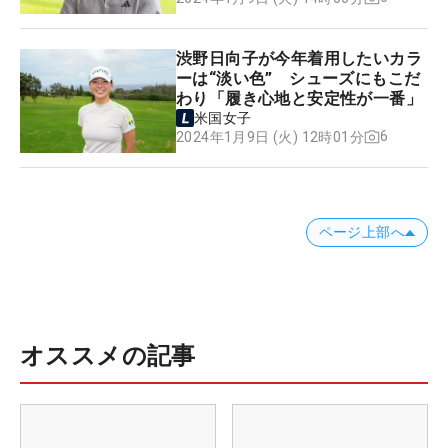
渋野日向子が今年着用したいカラ
ーは“淡い色” シューズにもこだ
わり「履き心地と安定性が一番」
米国女子
6
2024年1月9日 (火) 12時01分
ページ上部へ
オススメの記事