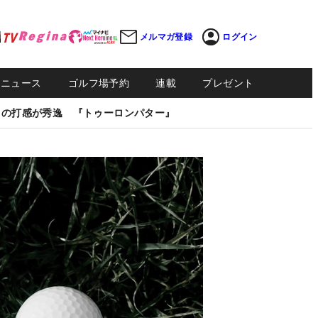
メルマガ登録
ログイン
Sニュース
ゴルフ場予約
連載
プレゼント
しの打感が秀逸 『トゥーロンパター』