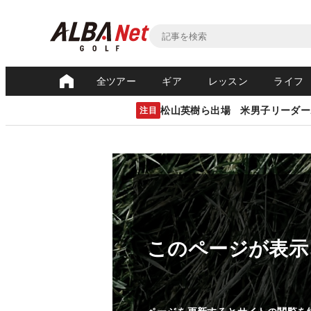
全ツアー
ギア
レッスン
ライフ
松山英樹ら出場 米男子リーダー
注目
このページが表示