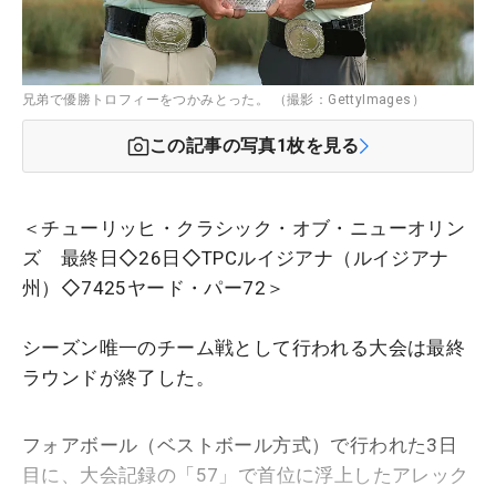
兄弟で優勝トロフィーをつかみとった。 （撮影：GettyImages）
この記事の写真
1
枚を見る
＜チューリッヒ・クラシック・オブ・ニューオリン
ズ 最終日◇26日◇TPCルイジアナ（ルイジアナ
州）◇7425ヤード・パー72＞
シーズン唯一のチーム戦として行われる大会は最終
ラウンドが終了した。
フォアボール（ベストボール方式）で行われた3日
目に、大会記録の「57」で首位に浮上したアレック