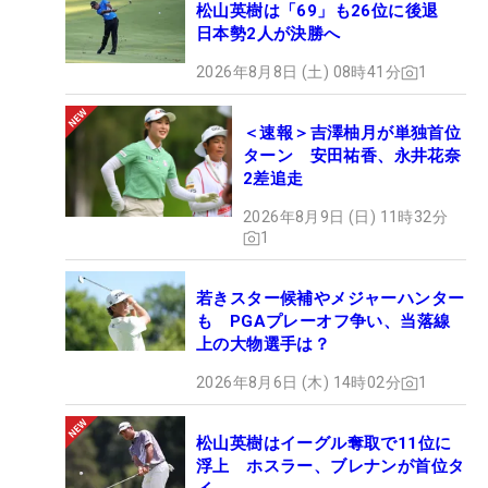
松山英樹は「69」も26位に後退
日本勢2人が決勝へ
2026年8月8日 (土) 08時41分
1
＜速報＞吉澤柚月が単独首位
ターン 安田祐香、永井花奈
2差追走
2026年8月9日 (日) 11時32分
1
若きスター候補やメジャーハンター
も PGAプレーオフ争い、当落線
上の大物選手は？
2026年8月6日 (木) 14時02分
1
松山英樹はイーグル奪取で11位に
浮上 ホスラー、ブレナンが首位タ