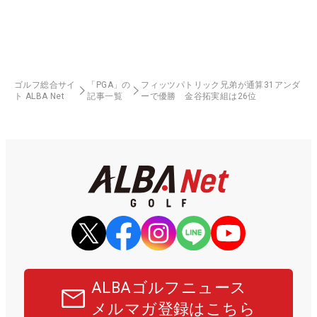
ゴルフ総合サイ
「PGA」の
フィッツパトリック兄弟が通算31アンダ
ト ALBA Net
記事一覧
ーで優勝 金谷拓実組は26位
ALBAゴルフニュース
メルマガ登録はこちら