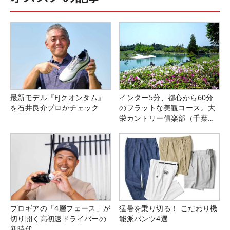
最新モデル『FJクオンタム』
インター5分、都心から60分
を石井良介プロがチェック
のフラットな美観コース。大
栄カントリー俱楽部（千葉
県）
プロギアの「4層フェース」が
猛暑を乗り切る！ こだわり機
切り開く高初速ドライバーの
能派パンツ4選
新時代