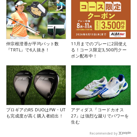
仲宗根澄香が平均パット数
11月までのプレーに2回使え
『TRTL』で6人抜き！
る！コース限定3,500円クー
ポン配布中！
プロギアのRS DUOはFW・UT
アディダス『コードカオス
も完成度が高く購入者続出！
27』は強烈な蹴りでパワーを
生む
Recommended by