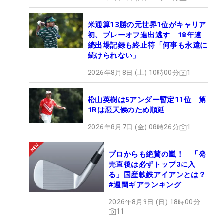
米通算13勝の元世界1位がキャリア
初、プレーオフ進出逃す 18年連
続出場記録も終止符「何事も永遠に
続けられない」
2026年8月8日 (土) 10時00分
1
松山英樹は5アンダー暫定11位 第
1Rは悪天候のため順延
2026年8月7日 (金) 08時26分
1
プロからも絶賛の嵐！ 「発
売直後は必ずトップ3に入
る」国産軟鉄アイアンとは？
#週間ギアランキング
2026年8月9日 (日) 18時00分
11