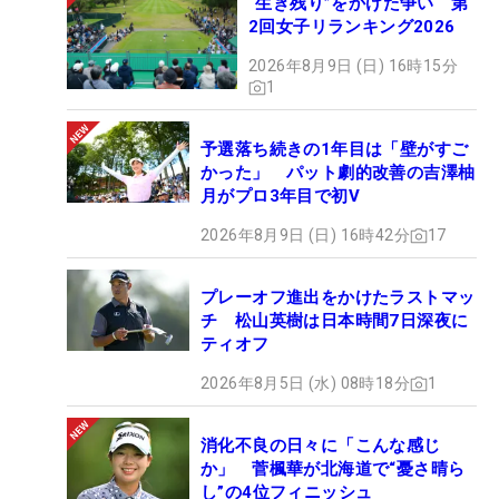
“生き残り”をかけた争い 第
2回女子リランキング2026
2026年8月9日 (日) 16時15分
1
予選落ち続きの1年目は「壁がすご
かった」 パット劇的改善の吉澤柚
月がプロ3年目で初V
2026年8月9日 (日) 16時42分
17
プレーオフ進出をかけたラストマッ
チ 松山英樹は日本時間7日深夜に
ティオフ
2026年8月5日 (水) 08時18分
1
消化不良の日々に「こんな感じ
か」 菅楓華が北海道で“憂さ晴ら
し”の4位フィニッシュ