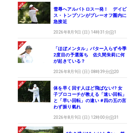
雪辱へアルバトロス一発！ デイビ
ス・トンプソンがプレーオフ圏内に
急接近
2026年8月9日 (日) 14時31分
1
「ほぼメンタル」パター入らず今季
2度目の予選落ち 佐久間朱莉に何
が起きている？
2026年8月9日 (日) 08時39分
20
体を早く回す人ほど飛ばない!? 女
子プロコーチが教える「速い回転」
と「早い回転」の違い #四の五の言
わず振り氣れ
2026年8月9日 (日) 12時00分
31