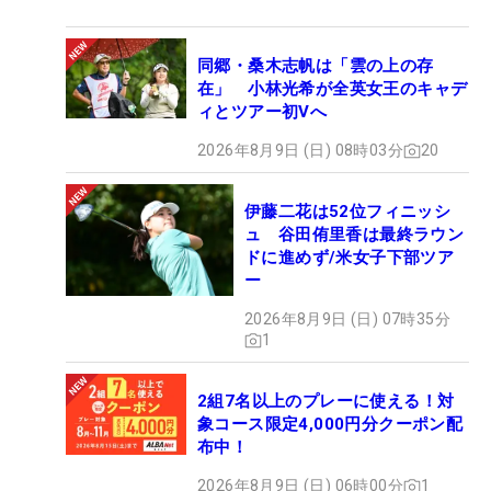
同郷・桑木志帆は「雲の上の存
在」 小林光希が全英女王のキャデ
ィとツアー初Vへ
2026年8月9日 (日) 08時03分
20
伊藤二花は52位フィニッシ
ュ 谷田侑里香は最終ラウン
ドに進めず/米女子下部ツア
ー
2026年8月9日 (日) 07時35分
1
2組7名以上のプレーに使える！対
象コース限定4,000円分クーポン配
布中！
2026年8月9日 (日) 06時00分
1