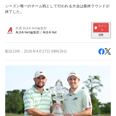
シーズン唯一のチーム戦として行われる大会は最終ラウンドが
終了した。
コメン
所属
ALBA Net編集部
ト
ALBA Net編集部
/
ALBA Net
0
件
配信日時：
2026年4月27日 08時26分