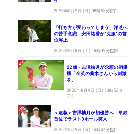
イ
2026年8月9日 (日) 08時53分
1
「打ち方が変わってしまう」洋芝へ
の苦手意識 安田祐香が“克服”の首
位浮上
2026年8月8日 (土) 18時49分
20
22歳・吉澤柚月が念願の初優
勝「全英の桑木さんから刺激
を」
2026年8月9日 (日) 13時53分
1
＜速報＞吉澤柚月が初優勝へ 単独
首位でラスト3ホール突入
2026年8月9日 (日) 13時04分
1