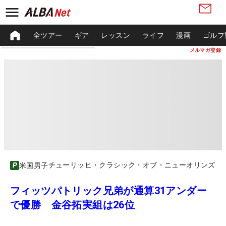
全ツアー
ギア
レッスン
ライフ
漫画
ゴルフ
メルマガ登録
チューリッヒ・クラシック・オブ・ニューオリンズ
米国男子
フィッツパトリック兄弟が通算31アンダー
で優勝 金谷拓実組は26位