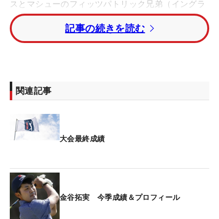
スとマシューのフィッツパトリック兄弟（イングラ
ンド）が、フォアサム（オルタネートショット方
記事の続きを読む
式）の最終日も「71」と伸ばし、トータル31アンダ
ーで優勝した。
1打差の2位にはクリストファー・レイタン、クリス
トファー・ヴェンチュラのノルウェーコンビと、ア
関連記事
レックス・スモーリー、ヘイデン・スプリンガーの
米国コンビが続いた。
ウィリアム・モウ（米国）とペアを組んだ金谷拓実
大会最終成績
は、「70」を記録しトータル21アンダーでフィニッ
シュ。26位タイで大会を終えた。
金谷拓実 今季成績＆プロフィール