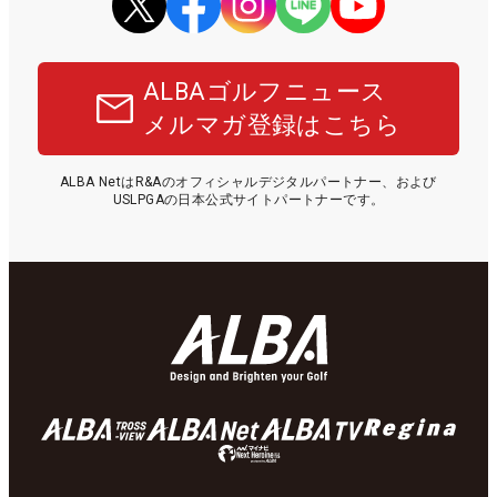
ALBAゴルフニュース
メルマガ登録はこちら
ALBA NetはR&Aのオフィシャルデジタルパートナー、および
USLPGAの日本公式サイトパートナーです。