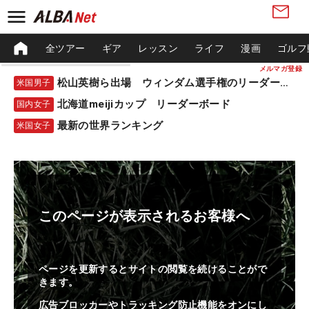
全ツアー
ギア
レッスン
ライフ
漫画
ゴルフ
メルマガ登録
松山英樹ら出場 ウィンダム選手権のリーダーボード
米国男子
北海道meijiカップ リーダーボード
国内女子
最新の世界ランキング
米国女子
このページが表示されるお客様へ
ページを更新するとサイトの閲覧を続けることがで
きます。
広告ブロッカーやトラッキング防止機能をオンにし