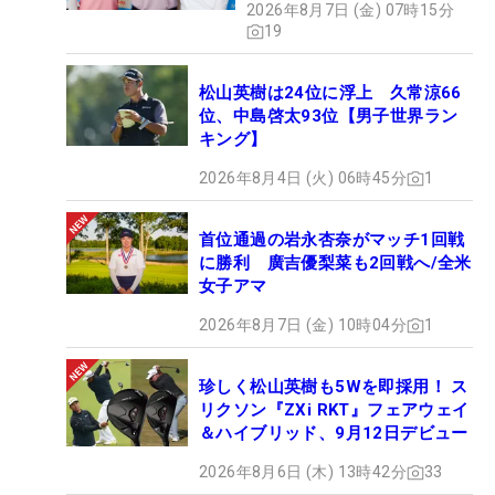
2026年8月7日 (金) 07時15分
19
松山英樹は24位に浮上 久常涼66
位、中島啓太93位【男子世界ラン
キング】
2026年8月4日 (火) 06時45分
1
首位通過の岩永杏奈がマッチ1回戦
に勝利 廣吉優梨菜も2回戦へ/全米
女子アマ
2026年8月7日 (金) 10時04分
1
珍しく松山英樹も5Wを即採用！ ス
リクソン『ZXi RKT』フェアウェイ
＆ハイブリッド、9月12日デビュー
2026年8月6日 (木) 13時42分
33