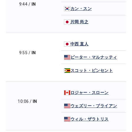
9:44
/
IN
カン・スン
片岡 尚之
中西 直人
9:55
/
IN
ピーター・マルナッティ
スコット・ビンセント
ロジャー・スローン
10:06
/
IN
ウェズリー・ブライアン
ウィル・ザラトリス