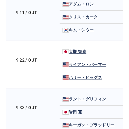
アダム・ロン
9:11
/
OUT
クリス・カーク
キム・シウー
大槻 智春
9:22
/
OUT
ライアン・パーマー
ハリー・ヒッグス
ラント・グリフィン
9:33
/
OUT
岩田 寛
キーガン・ブラッドリー