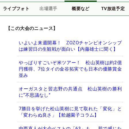
ライブフォト
出場選手
概要など
TV放送予定
【この大会のニュース】
いよいよ来週開幕！ ZOZOチャンピオンシップ
は練習日の生観戦が面白い【内藤雄士に聞く】
やっぱりすごいぞ米ツアー！ 松山英樹は約2億
円獲得、7位タイの金谷拓実でも日本の優勝賞金
並み
オーガスタと習志野の共通点 松山英樹の勝利
に“不思議なし”
7勝目を挙げた松山英樹に見て取れた「変化」と
「変わらぬ良さ」【舩越園子コラム】
中西直人が大会ベストの「63」も… 肌で感じた