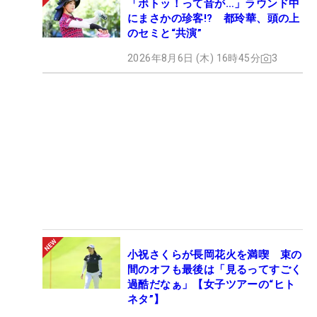
「ボトッ！って音が…」ラウンド中
にまさかの珍客!? 都玲華、頭の上
のセミと“共演”
2026年8月6日 (木) 16時45分
3
小祝さくらが長岡花火を満喫 束の
間のオフも最後は「見るってすごく
過酷だなぁ」【女子ツアーの“ヒト
ネタ”】