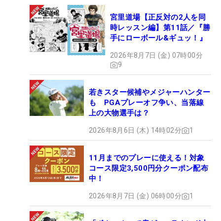
宮里道場【正反対の2人を同
時レッスン編】第11話／『勝
手にローボール&ギュッ！』
2026年8月7日 (金) 07時00分
9
若きスター候補やメジャーハンター
も PGAプレーオフ争い、当落線
上の大物選手は？
2026年8月6日 (木) 14時02分
1
11月までのプレーに使える！対象
コース限定3,500円分クーポン配布
中！
2026年8月7日 (金) 06時00分
1