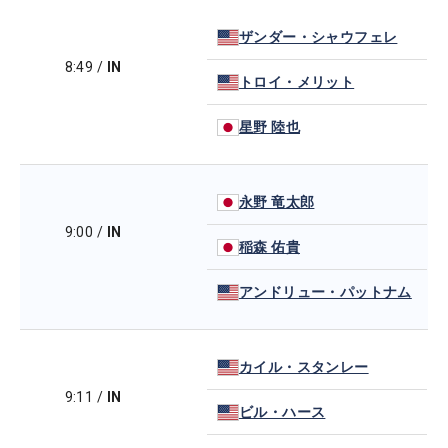
ザンダー・シャウフェレ
8:49
/
IN
トロイ・メリット
星野 陸也
永野 竜太郎
9:00
/
IN
稲森 佑貴
アンドリュー・パットナム
カイル・スタンレー
9:11
/
IN
ビル・ハース