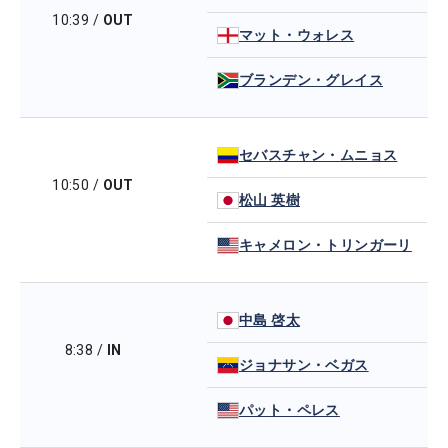
10:39
/
OUT
マット・ウォレス
ブランデン・グレイス
セバスチャン・ムニョス
10:50
/
OUT
松山 英樹
キャメロン・トリンガーリ
中島 啓太
8:38
/
IN
ジョナサン・ベガス
パット・ペレス