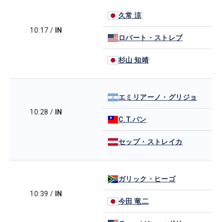
久常 涼
10:17
/
IN
ロバート・ストレブ
杉山 知靖
エミリアーノ・グリジョ
10:28
/
IN
C.T.パン
セップ・ストレイカ
ガリック・ヒーゴ
10:39
/
IN
今田 竜二