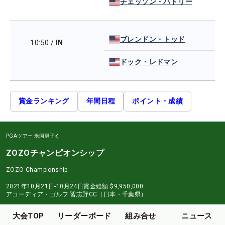
チェッソン・ハドリー
ブレンドン・トッド
10:50
/
IN
ドック・レドマン
賞金ランキング
年間日程
ポイント・成績
PGAツアー
米国男子
ZOZOチャンピオンシップ
ZOZO Championship
2021年10月21日-10月24日
賞金総額
$9,950,000
アコーディア・ゴルフ 習志野CC（日本・千葉県）
大会TOP
リーダーボード
組み合せ
ニュース