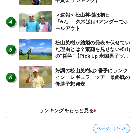
子賞金ランキング】
＜速報＞松山英樹は初日
4
「67」 久常涼は4アンダーでホ
ールアウト
松山英樹が結婚の発表を伏せてい
5
た理由とは？素顔を見せない松山
の“哲学”【Pick Up 米国男子ツア
ー十大ニュース】
好調の松山英樹は3番手にランク
6
イン レギュラーツアー最終戦の
優勝予想発表
ランキングをもっと見る
ページ上部へ