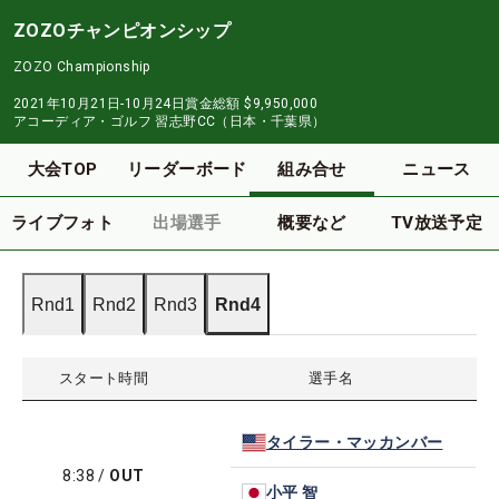
ZOZOチャンピオンシップ
ZOZO Championship
2021年10月21日-10月24日
賞金総額
$9,950,000
アコーディア・ゴルフ 習志野CC（日本・千葉県）
大会TOP
リーダーボード
組み合せ
ニュース
ライブフォト
出場選手
概要など
TV放送予定
Rnd1
Rnd2
Rnd3
Rnd4
スタート時間
選手名
タイラー・マッカンバー
8:38
/
OUT
小平 智