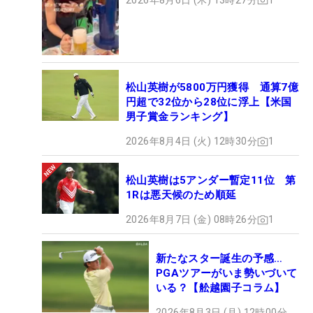
松山英樹が5800万円獲得 通算7億
円超で32位から28位に浮上【米国
男子賞金ランキング】
2026年8月4日 (火) 12時30分
1
松山英樹は5アンダー暫定11位 第
1Rは悪天候のため順延
2026年8月7日 (金) 08時26分
1
新たなスター誕生の予感…
PGAツアーがいま勢いづいて
いる？【舩越園子コラム】
2026年8月3日 (月) 12時00分