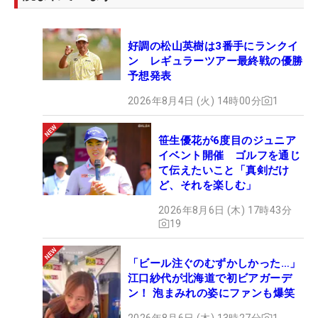
好調の松山英樹は3番手にランクイ
ン レギュラーツアー最終戦の優勝
予想発表
2026年8月4日 (火) 14時00分
1
笹生優花が6度目のジュニア
イベント開催 ゴルフを通じ
て伝えたいこと「真剣だけ
ど、それを楽しむ」
2026年8月6日 (木) 17時43分
19
「ビール注ぐのむずかしかった…」
江口紗代が北海道で初ビアガーデ
ン！ 泡まみれの姿にファンも爆笑
2026年8月6日 (木) 13時27分
1