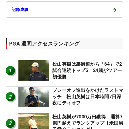
→
記録成績
PGA 週間アクセスランキング
松山英樹は裏街道から「64」で2
1
試合連続トップ5 24歳がツアー
初優勝
プレーオフ進出をかけたラストマ
2
ッチ 松山英樹は日本時間7日深
夜にティオフ
松山英樹が7000万円獲得 通算7
3
億円越えでランクアップ【米国男