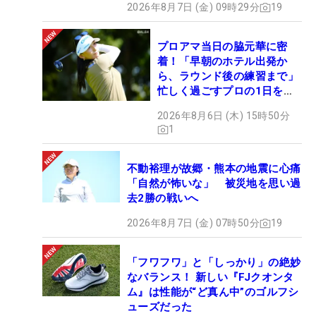
2026年8月7日 (金) 09時29分
19
プロアマ当日の脇元華に密
着！「早朝のホテル出発か
ら、ラウンド後の練習まで」
忙しく過ごすプロの1日を公
開
2026年8月6日 (木) 15時50分
1
不動裕理が故郷・熊本の地震に心痛
「自然が怖いな」 被災地を思い過
去2勝の戦いへ
2026年8月7日 (金) 07時50分
19
「フワフワ」と「しっかり」の絶妙
なバランス！ 新しい『FJクオンタ
ム』は性能が“ど真ん中”のゴルフシ
ューズだった