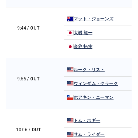
マット・ジョーンズ
9:44
/
OUT
大岩 龍一
金谷 拓実
ルーク・リスト
9:55
/
OUT
ウィンダム・クラーク
ホアキン・ニーマン
トム・ホギー
10:06
/
OUT
サム・ライダー