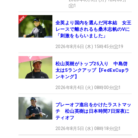
1
全英より国内を選んだ河本結 女王
レースで離されるも桑木志帆のVに
「刺激をもらいました」
2026年8月6日 (木) 15時45分
19
松山英樹がトップ25入り 中島啓
太は5ランクアップ【FedExCupラ
ンキング】
2026年8月4日 (火) 08時00分
1
プレーオフ進出をかけたラストマッ
チ 松山英樹は日本時間7日深夜に
ティオフ
2026年8月5日 (水) 08時18分
1