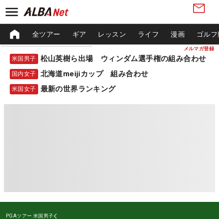
全ツアー
ギア
レッスン
ライフ
漫画
ゴルフ
メルマガ登録
松山英樹ら出場 ウィンダム選手権の組み合わせ
米国男子
北海道meijiカップ 組み合わせ
国内女子
最新の世界ランキング
米国女子
PGAツアー
米国男子