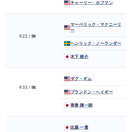
チャーリー・ホフマン
マーベリック・マクニーリ
ー
9:22
/
IN
ヘンリック・ノーランダー
木下 稜介
ダグ・ギム
9:33
/
IN
ブランドン・ヘイギー
香妻 陣一朗
比嘉 一貴