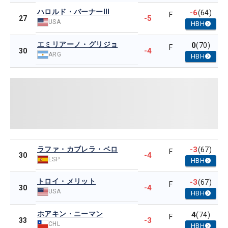
ハロルド・バーナーIII
-6
(64)
F
-5
27
USA
HBH
エミリアーノ・グリジョ
0
(70)
F
-4
30
ARG
HBH
ラファ・カブレラ・ベロ
-3
(67)
F
-4
30
ESP
HBH
トロイ・メリット
-3
(67)
F
-4
30
USA
HBH
ホアキン・ニーマン
4
(74)
F
-3
33
CHL
HBH