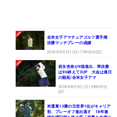
全米女子アマチュアゴルフ選手権
決勝マッチプレーの成績
2026年8月9日 (日) 17時26分
1
岩永杏奈が4強進出、準決勝
は9H終えて3UP 大会は連日
の順延/全米女子アマ
2026年8月9日 (日) 09時39分
1
米通算13勝の元世界1位がキャリア
初、プレーオフ進出逃す 18年連