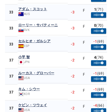
アダム・スコット
1
(71)
F
-3
33
AUS
HBH
ローリー・サバティーニ
0
(70)
F
-3
33
SVK
HBH
セルヒオ・ガルシア
-1
(69)
F
-3
33
ESP
HBH
小平 智
4
(74)
F
-2
37
JPN
HBH
ルーカス・グローバー
-1
(69)
F
-2
37
USA
HBH
キム・シウー
-1
(69)
F
-2
37
KOR
HBH
ケビン・ツウェイ
-4
(66)
F
-2
37
USA
HBH