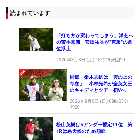
読まれています
「打ち方が変わってしまう」洋芝へ
の苦手意識 安田祐香が“克服”の首
位浮上
2026年8月8日 (土) 18時49分
20
同郷・桑木志帆は「雲の上の
存在」 小林光希が全英女王
のキャディとツアー初Vへ
2026年8月9日 (日) 08時03分
20
松山英樹は5アンダー暫定11位 第
1Rは悪天候のため順延