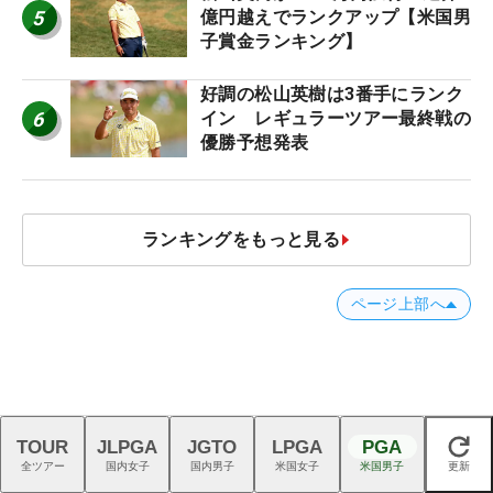
5
億円越えでランクアップ【米国男
子賞金ランキング】
好調の松山英樹は3番手にランク
6
イン レギュラーツアー最終戦の
優勝予想発表
ランキングをもっと見る
ページ上部へ
オススメの記事
TOUR
JLPGA
JGTO
LPGA
PGA
閉じる
全ツアー
国内女子
国内男子
米国女子
米国男子
更新