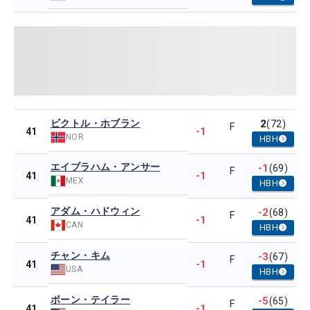
ビクトル・ホブラン
2
(72)
F
-1
41
NOR
HBH
エイブラハム・アンサー
-1
(69)
F
-1
41
MEX
HBH
アダム・ハドウィン
-2
(68)
F
-1
41
CAN
HBH
チャン・キム
-3
(67)
F
-1
41
USA
HBH
ボーン・テイラー
-5
(65)
F
-1
41