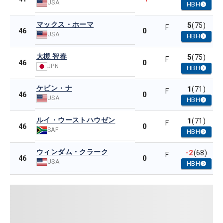
USA
HBH
マックス・ホーマ
5
(75)
F
0
46
USA
HBH
大槻 智春
5
(75)
F
0
46
JPN
HBH
ケビン・ナ
1
(71)
F
0
46
USA
HBH
ルイ・ウーストハウゼン
1
(71)
F
0
46
SAF
HBH
ウィンダム・クラーク
-2
(68)
F
0
46
USA
HBH