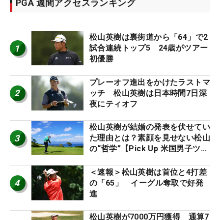
PGA 週間アクセスランキング
松山英樹は裏街道から「64」で2
1
試合連続トップ5 24歳がツアー
初優勝
プレーオフ進出をかけたラストマ
2
ッチ 松山英樹は日本時間7日深
夜にティオフ
松山英樹が結婚の発表を伏せてい
3
た理由とは？素顔を見せない松山
の“哲学”【Pick Up 米国男子ツア
ー十大ニュース】
＜速報＞松山英樹は首位と4打差
4
の「65」 イーグル奪取で好発
進
松山英樹が7000万円獲得 通算7