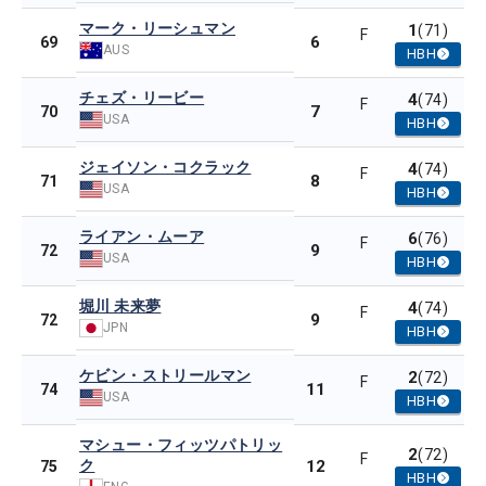
マーク・リーシュマン
1
(71)
F
6
69
AUS
HBH
チェズ・リービー
4
(74)
F
7
70
USA
HBH
ジェイソン・コクラック
4
(74)
F
8
71
USA
HBH
ライアン・ムーア
6
(76)
F
9
72
USA
HBH
堀川 未来夢
4
(74)
F
9
72
JPN
HBH
ケビン・ストリールマン
2
(72)
F
11
74
USA
HBH
マシュー・フィッツパトリッ
2
(72)
F
ク
12
75
HBH