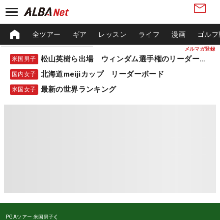
全ツアー
ギア
レッスン
ライフ
漫画
ゴルフ
メルマガ登録
松山英樹ら出場 ウィンダム選手権のリーダーボード
米国男子
北海道meijiカップ リーダーボード
国内女子
最新の世界ランキング
米国女子
PGAツアー
米国男子