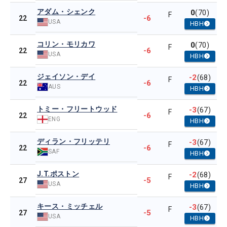
アダム・シェンク
0
(70)
F
-6
22
USA
HBH
コリン・モリカワ
0
(70)
F
-6
22
USA
HBH
ジェイソン・デイ
-2
(68)
F
-6
22
AUS
HBH
トミー・フリートウッド
-3
(67)
F
-6
22
ENG
HBH
ディラン・フリッテリ
-3
(67)
F
-6
22
SAF
HBH
J.T.ポストン
-2
(68)
F
-5
27
USA
HBH
キース・ミッチェル
-3
(67)
F
-5
27
USA
HBH