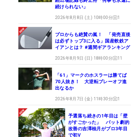
続出場記録も終止符「何事も永遠に
続けられない」
2026年8月8日 (土) 10時00分
1
プロからも絶賛の嵐！ 「発売直後
は必ずトップ3に入る」国産軟鉄ア
イアンとは？ #週間ギアランキング
2026年8月9日 (日) 18時00分
11
「61」マークのホスラーは勝てば
70人抜き！ 大逆転プレーオフ進
出なるか
2026年8月7日 (金) 11時30分
1
予選落ち続きの1年目は「壁
がすごかった」 パット劇的
改善の吉澤柚月がプロ3年目
で初V