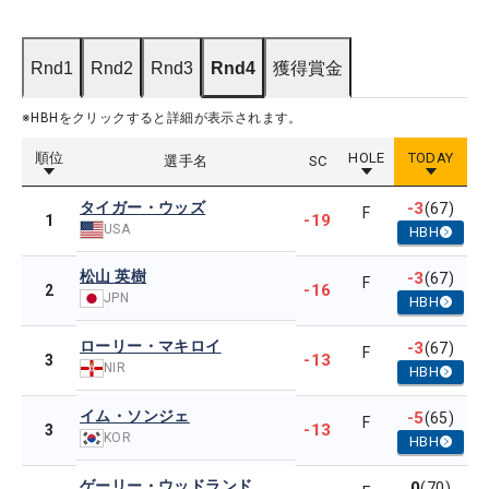
Rnd1
Rnd2
Rnd3
Rnd4
獲得賞金
※HBHをクリックすると詳細が表示されます。
順位
HOLE
TODAY
選手名
SC
タイガー・ウッズ
-3
(67)
F
-19
1
USA
HBH
松山 英樹
-3
(67)
F
-16
2
JPN
HBH
ローリー・マキロイ
-3
(67)
F
-13
3
NIR
HBH
イム・ソンジェ
-5
(65)
F
-13
3
KOR
HBH
ゲーリー・ウッドランド
0
(70)