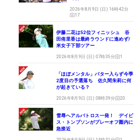
2026年8月9日 (日) 16時42分
17
伊藤二花は52位フィニッシュ 谷
田侑里香は最終ラウンドに進めず/
米女子下部ツアー
2026年8月9日 (日) 07時35分
1
「ほぼメンタル」パター入らず今季
2度目の予選落ち 佐久間朱莉に何
が起きている？
2026年8月9日 (日) 08時39分
20
雪辱へアルバトロス一発！ デイビ
ス・トンプソンがプレーオフ圏内に
急接近
2026年8月9日 (日) 14時31分
1