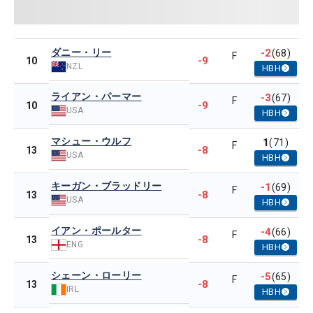
ダニー・リー
-2
(68)
F
-9
10
NZL
HBH
ライアン・パーマー
-3
(67)
F
-9
10
USA
HBH
マシュー・ウルフ
1
(71)
F
-8
13
USA
HBH
キーガン・ブラッドリー
-1
(69)
F
-8
13
USA
HBH
イアン・ポールター
-4
(66)
F
-8
13
ENG
HBH
シェーン・ローリー
-5
(65)
F
-8
13
IRL
HBH