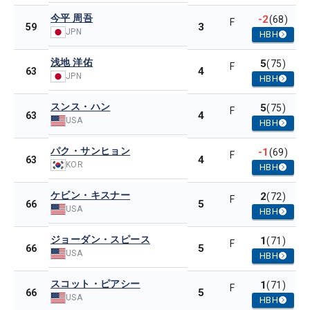
今平 周吾
-2
(68)
F
3
59
JPN
HBH
浅地 洋佑
5
(75)
F
4
63
JPN
HBH
スンス・ハン
5
(75)
F
4
63
USA
HBH
パク・サンヒョン
-1
(69)
F
4
63
KOR
HBH
ケビン・キスナー
2
(72)
F
5
66
USA
HBH
ジョーダン・スピース
1
(71)
F
5
66
USA
HBH
スコット・ピアシー
1
(71)
F
5
66
USA
HBH