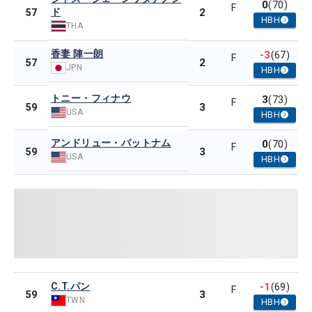
0
(70)
F
ド
2
57
HBH
THA
香妻 陣一朗
-3
(67)
F
2
57
JPN
HBH
トニー・フィナウ
3
(73)
F
3
59
USA
HBH
アンドリュー・パットナム
0
(70)
F
3
59
USA
HBH
C.T.パン
-1
(69)
F
3
59
TWN
HBH