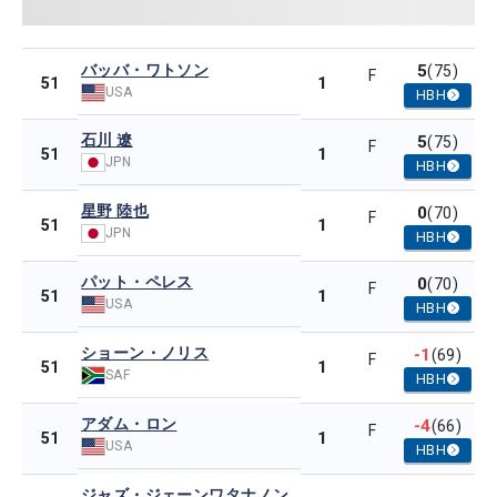
バッバ・ワトソン
5
(75)
F
1
51
USA
HBH
石川 遼
5
(75)
F
1
51
JPN
HBH
星野 陸也
0
(70)
F
1
51
JPN
HBH
パット・ペレス
0
(70)
F
1
51
USA
HBH
ショーン・ノリス
-1
(69)
F
1
51
SAF
HBH
アダム・ロン
-4
(66)
F
1
51
USA
HBH
ジャズ・ジェーンワタナノン