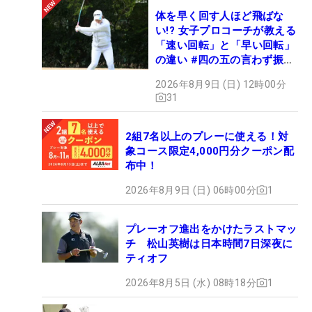
体を早く回す人ほど飛ばな
い!? 女子プロコーチが教える
「速い回転」と「早い回転」
の違い #四の五の言わず振り
氣れ
2026年8月9日 (日) 12時00分
31
2組7名以上のプレーに使える！対
象コース限定4,000円分クーポン配
布中！
2026年8月9日 (日) 06時00分
1
プレーオフ進出をかけたラストマッ
チ 松山英樹は日本時間7日深夜に
ティオフ
2026年8月5日 (水) 08時18分
1