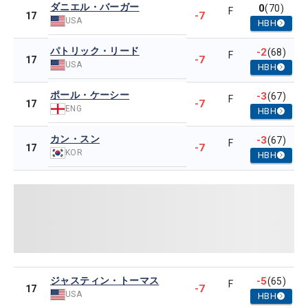
ダニエル・バーガー
0
(70)
F
-7
17
USA
HBH
パトリック・リード
-2
(68)
F
-7
17
USA
HBH
ポール・ケーシー
-3
(67)
F
-7
17
ENG
HBH
カン・スン
-3
(67)
F
-7
17
KOR
HBH
ジャスティン・トーマス
-5
(65)
F
-7
17
USA
HBH