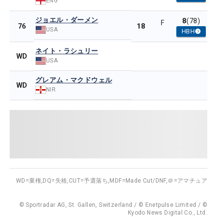
ENG
ジョエル・ダーメン
8
(78)
F
18
76
USA
HBH
ネイト・ラシュリー
WD
USA
グレアム・マクドウェル
WD
NIR
WD=棄権,
DQ=失格,
CUT=予選落ち,
MDF=Made Cut/DNF,
＠=アマチュア
© Sportradar AG, St. Gallen, Switzerland / © Enetpulse Limited / ©
Kyodo News Digital Co., Ltd.