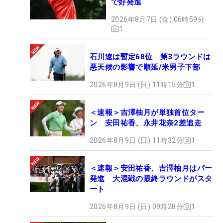
で好発進
2026年8月7日 (金) 06時59分
1
石川遼は暫定68位 第3ラウンドは
悪天候の影響で順延/米男子下部
2026年8月9日 (日) 11時15分
1
＜速報＞吉澤柚月が単独首位ター
ン 安田祐香、永井花奈2差追走
2026年8月9日 (日) 11時32分
1
＜速報＞安田祐香、吉澤柚月はパー
発進 大混戦の最終ラウンドがスタ
ート
2026年8月9日 (日) 09時28分
1