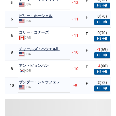
F
-12
5
USA
HBH
ビリー・ホーシェル
0
(70)
F
-11
6
USA
HBH
コリー・コナーズ
0
(70)
F
-11
6
CAN
HBH
チャールズ・ハウエルIII
-1
(69)
F
-10
8
USA
HBH
アン・ビョンハン
-4
(66)
F
-10
8
KOR
HBH
ザンダー・シャウフェレ
2
(72)
F
-9
10
USA
HBH