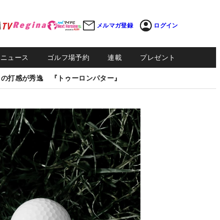
メルマガ登録
ログイン
Sニュース
ゴルフ場予約
連載
プレゼント
しの打感が秀逸 『トゥーロンパター』