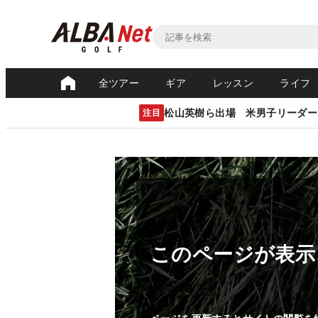
全ツアー
ギア
レッスン
ライフ
松山英樹ら出場 米男子リーダー
注目
このページが表示