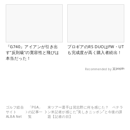
『G740』アイアンが引き出
プロギアのRS DUOはFW・UT
す“反則級”の寛容性と飛びは
も完成度が高く購入者続出！
本当だった！
Recommended by
ゴルフ総合
「PGA」
米ツアー選手は習志野に何を感じた？ ベテラ
サイト
の記事一
ン米記者が感じた“美しきニッポン”と今後の課
ALBA Net
覧
題【記者の目】