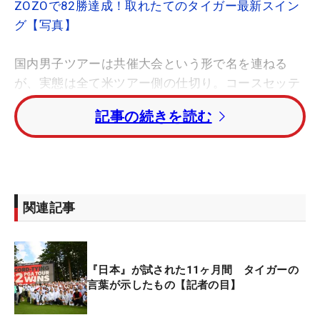
ZOZOで82勝達成！取れたてのタイガー最新スイン
グ【写真】
国内男子ツアーは共催大会という形で名を連ねる
が、実態は全て米ツアー側の仕切り。コースセッテ
ィングや、ホスピタリティ、インタビュー、全てが
記事の続きを読む
米ツアー仕切りのため、戸惑いもあったことだろ
う。そんななかでの“5日間大会”。関係者の奮闘はす
ばらしかったと思う。
タイガー・ウッズ
（米国）が米ツアー最多勝の82勝
関連記事
に並ぶという記念すべき大会となったが、日本のエ
ース松山英樹の追い上げも見事。これ以上ない展開
に日本のゴルフファンも酔いしれたことだろう。コ
『日本』が試された11ヶ月間 タイガーの
ースの一部が水没し、140ヤードパー4が生まれ、安
言葉が示したもの【記者の目】
全面を考慮し3日目が無観客試合となるなど、苦渋
の決断を迫られた部分はあったが、大成功に終わっ