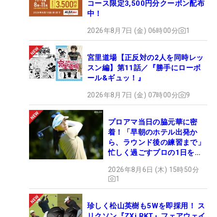
コース限定3,500円分クーポン配布
中！
2026年8月7日 (金) 06時00分
1
宮里道場【正反対の2人を同時レッ
スン編】第11話／『勝手にローボ
ール&ギュッ！』
2026年8月7日 (金) 07時00分
9
プロアマ当日の脇元華に密
着！「早朝のホテル出発か
ら、ラウンド後の練習まで」
忙しく過ごすプロの1日を公
開
2026年8月6日 (木) 15時50分
1
珍しく松山英樹も5Wを即採用！ ス
リクソン『ZXi RKT』フェアウェイ