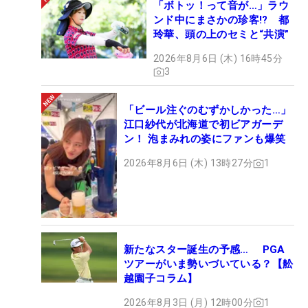
「ボトッ！って音が…」ラウ
ンド中にまさかの珍客!? 都
玲華、頭の上のセミと“共演”
2026年8月6日 (木) 16時45分
3
「ビール注ぐのむずかしかった…」
江口紗代が北海道で初ビアガーデ
ン！ 泡まみれの姿にファンも爆笑
2026年8月6日 (木) 13時27分
1
新たなスター誕生の予感… PGA
ツアーがいま勢いづいている？【舩
越園子コラム】
2026年8月3日 (月) 12時00分
1