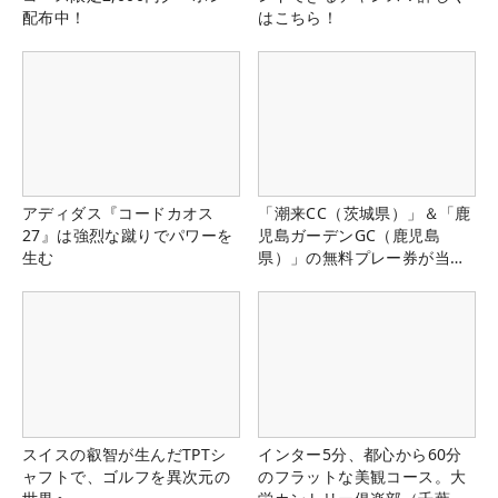
配布中！
はこちら！
アディダス『コードカオス
「潮来CC（茨城県）」＆「鹿
27』は強烈な蹴りでパワーを
児島ガーデンGC（鹿児島
生む
県）」の無料プレー券が当た
る！！
スイスの叡智が生んだTPTシ
インター5分、都心から60分
ャフトで、ゴルフを異次元の
のフラットな美観コース。大