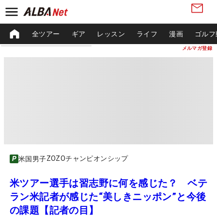
全ツアー
ギア
レッスン
ライフ
漫画
ゴルフ
メルマガ登録
ZOZOチャンピオンシップ
米国男子
米ツアー選手は習志野に何を感じた？ ベテ
ラン米記者が感じた“美しきニッポン”と今後
の課題【記者の目】