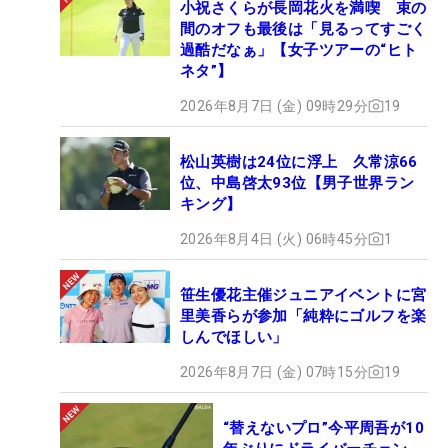
小祝さくらが長岡花火を満喫 束の
間のオフも最後は「見るってすごく
過酷だなぁ」【女子ツアーの“ヒト
ネタ”】
2026年8月7日 (金) 09時29分
19
松山英樹は24位に浮上 久常涼66
位、中島啓太93位【男子世界ラン
キング】
2026年8月4日 (火) 06時45分
1
笹生優花主催ジュニアイベントに宮
里美香らが参加「純粋にゴルフを楽
しんでほしい」
2026年8月7日 (金) 07時15分
19
“替えないプロ”今平周吾が10