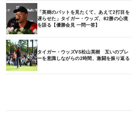
たといっていいのではないか。
「英樹のパットを見たくて、あえて2打目を
遅らせた」タイガー・ウッズ、82勝の心境
今回は初の日本開催ということで、大きな注目が集
を語る【優勝会見 一問一答】
まった。それは日本に限らず。海外メディアもこの
大会には注目していた。USA TODAYのスティーブ・
ディメグリオ氏もそのひとり。「すばらしい大会。
タイガー・ウッズVS松山英樹 互いのプレ
お世辞抜きに米本土以外の海外試合のなかでもトッ
ーを意識しながらの2時間、激闘を振り返る
プクラス」と話した。
「今回は来日自体がはじめてでしたが、まず日本の
キレイさに驚きました。コース内もそうですが、街
もキレイで本当に過ごしやすい。成田という場所も
まったく不自由なく、東京にも近いとあって、選手
にも好評でした」