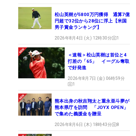
松山英樹が5800万円獲得 通算7億
円超で32位から28位に浮上【米国
男子賞金ランキング】
2026年8月4日 (火) 12時30分
1
＜速報＞松山英樹は首位と4
打差の「65」 イーグル奪取
で好発進
2026年8月7日 (金) 06時59分
1
熊本出身の秋吉翔太と重永亜斗夢が
熊本県庁を訪問 「JOYX OPEN」
で集めた義援金を贈呈
2026年8月6日 (木) 18時43分
8