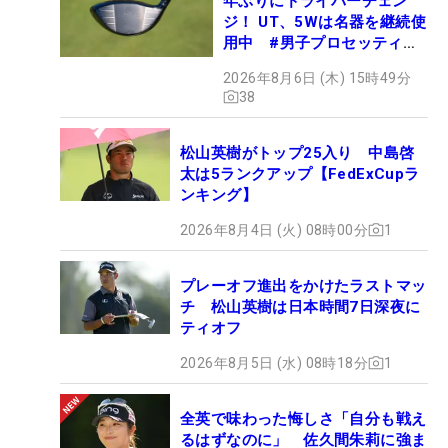
年ぶりにドライバーチェン
ジ！ UT、5Wは名器を継続使
用中 #男子プロセッティン
グ
2026年8月6日 (木) 15時49分
38
松山英樹がトップ25入り 中島啓
太は5ランクアップ【FedExCupラ
ンキング】
2026年8月4日 (火) 08時00分
1
プレーオフ進出をかけたラストマッ
チ 松山英樹は日本時間7日深夜に
ティオフ
2026年8月5日 (水) 08時18分
1
全英で味わった悔しさ「自分も戦え
るはずなのに」 佐久間朱莉に強ま