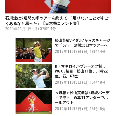
石川遼は2週間の米ツアーを終えて 「足りないことがすご
くあるなと思った」【日本勢コメント集】
2019年11月4日 (月) 07時14分
松山英樹が“ダボ”からのチャージ
で「67」 次戦は日本ツアーへ
2019年11月3日 (日) 18時14分
R・マキロイがプレーオフ制し
WGC3勝目 松山11位、川村22
位、石川67位
2019年11月3日 (日) 16時48分
＜速報＞松山英樹は4連続バーデ
ィで浮上 通算11アンダーでホ
ールアウト
2019年11月3日 (日) 15時45分