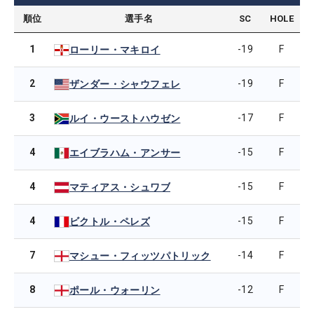
順位
選手名
SC
HOLE
1
-19
F
ローリー・マキロイ
2
-19
F
ザンダー・シャウフェレ
3
-17
F
ルイ・ウーストハウゼン
4
-15
F
エイブラハム・アンサー
4
-15
F
マティアス・シュワブ
4
-15
F
ビクトル・ペレズ
7
-14
F
マシュー・フィッツパトリック
8
-12
F
ポール・ウォーリン