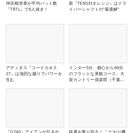
仲宗根澄香が平均パット数
新『TENSEIオレンジ』はドラ
『TRTL』で6人抜き！
イバーシャフトの“最適解”
アディダス『コードカオス
インター5分、都心から60分
27』は強烈な蹴りでパワーを
のフラットな美観コース。大
生む
栄カントリー俱楽部（千葉
県）
『G740』アイアンが引き出
猛暑を乗り切る！ こだわり機