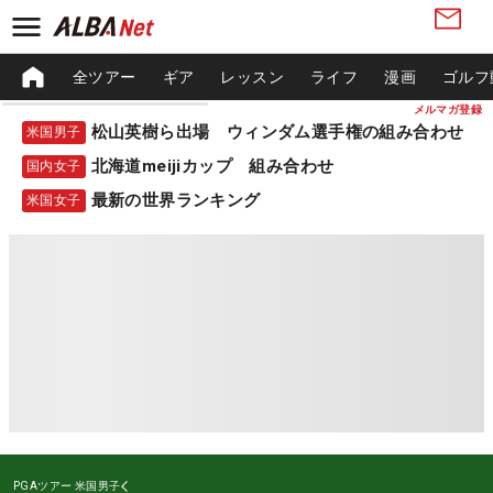
全ツアー
ギア
レッスン
ライフ
漫画
ゴルフ
メルマガ登録
松山英樹ら出場 ウィンダム選手権の組み合わせ
米国男子
北海道meijiカップ 組み合わせ
国内女子
最新の世界ランキング
米国女子
PGAツアー
米国男子