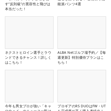
す“反則級”の寛容性と飛びは
能派パンツ4選
本当だった！
ネクストヒロイン選手とラウ
ALBA Netゴルフ場予約／【毎
ンドできるチャンス！詳しく
週更新】特別優待プランはこ
はこちら！
ちら！
今年も男女プロが強い「キャ
プロギアのRS DUOはFW・UT
ロウェイ」のニュース一覧は
も完成度が高く購入者続出！