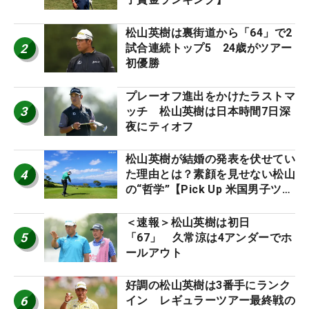
松山英樹は裏街道から「64」で2
2
試合連続トップ5 24歳がツアー
初優勝
プレーオフ進出をかけたラストマ
3
ッチ 松山英樹は日本時間7日深
夜にティオフ
松山英樹が結婚の発表を伏せてい
4
た理由とは？素顔を見せない松山
の“哲学”【Pick Up 米国男子ツア
ー十大ニュース】
＜速報＞松山英樹は初日
5
「67」 久常涼は4アンダーでホ
ールアウト
好調の松山英樹は3番手にランク
6
イン レギュラーツアー最終戦の